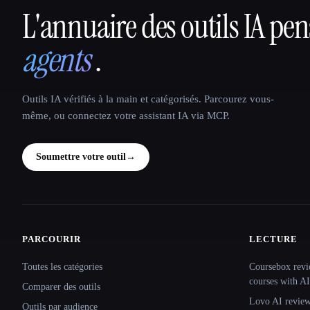
L'annuaire des outils IA pe
That AI Collection
agents
.
Outils IA vérifiés à la main et catégorisés. Parcourez vous-
même, ou connectez votre assistant IA via MCP.
Soumettre votre outil
→
PARCOURIR
LECTURE
Site navigation
Toutes les catégories
Coursebox revi
courses with AI
Comparer des outils
Lovo AI review:
Outils par audience