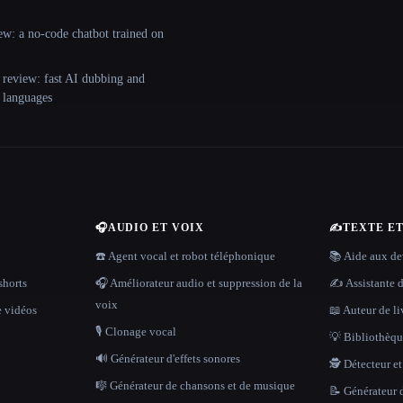
ew: a no-code chatbot trained on
 review: fast AI dubbing and
+ languages
🎧
AUDIO ET VOIX
✍️
TEXTE E
☎️ Agent vocal et robot téléphonique
📚 Aide aux dev
shorts
🎧 Améliorateur audio et suppression de la
✍️ Assistante d
voix
e vidéos
📖 Auteur de li
🎙️ Clonage vocal
💡 Bibliothèque
🔊 Générateur d'effets sonores
🕵️ Détecteur e
🎼 Générateur de chansons et de musique
📝 Générateur d