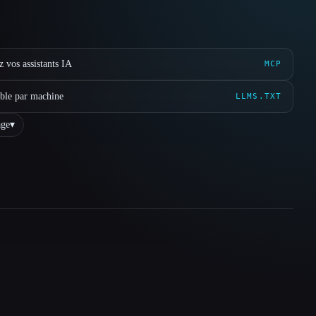
 vos assistants IA
MCP
ible par machine
LLMS.TXT
ge
▾