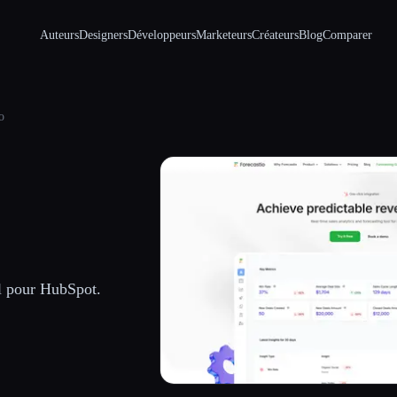
Auteurs
Designers
Développeurs
Marketeurs
Créateurs
Blog
Comparer
o
el pour HubSpot.