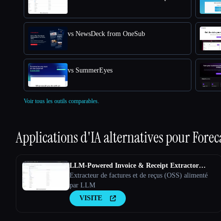
vs NewsDeck from OneSub
vs SummerEyes
Voir tous les outils comparables.
Applications d'IA alternatives pour
Forec
LLM-Powered Invoice & Receipt Extractor
(OSS)
Extracteur de factures et de reçus (OSS) alimenté
par LLM
VISITE