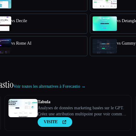
vs Decile
vs Detangl
vs Rome AI
vs Gummy
astio
Voir toutes les alternatives à Forecastio →
Tabula
Analyses de données marketing basées sur le GPT.
Créez une attribution multipoint pour voir comment
les différents canaux marketing interagissent pour
VISITE
convertir les prospects en clients