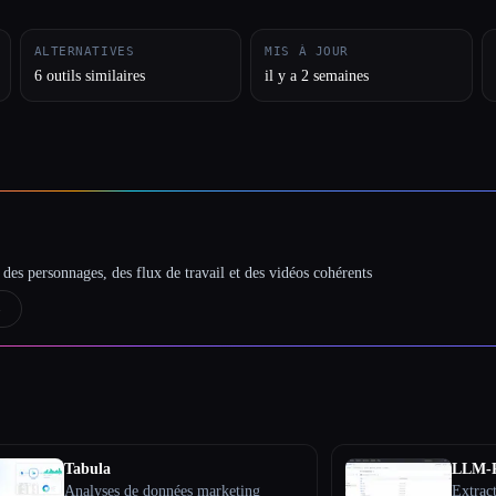
ALTERNATIVES
MIS À JOUR
6 outils similaires
il y a 2 semaines
des personnages, des flux de travail et des vidéos cohérents
→
Tabula
LLM-P
Analyses de données marketing
Extrac
Extract