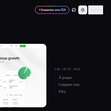
Sign up
✦
Soumettre avec l'IA
SUR CETTE PAGE
À propos
Comparer avec…
FAQ