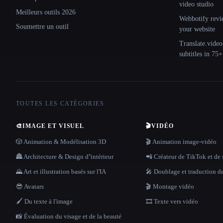
video studio
Meilleurs outils 2026
Webbotify revi
Soumettre un outil
your website
Translate.video
subtitles in 75
TOUTES LES CATÉGORIES
🎨
IMAGE ET VISUEL
🎬
VIDÉO
🎲 Animation & Modélisation 3D
🎬 Animation image-vidéo
🏯 Architecture & Design d''intérieur
📲 Créateur de TikTok et de 
🌄 Art et illustration basés sur l'IA
🎤 Doublage et traduction d
😎 Avatars
🎬 Montage vidéo
🖌️ Du texte à l'image
🎞️ Texte vers vidéo
📸 Évaluation du visage et de la beauté