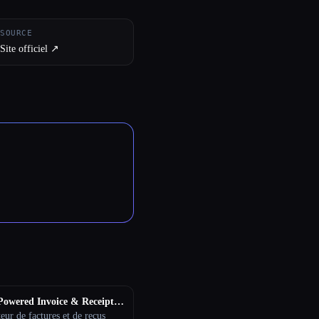
SOURCE
Site officiel ↗︎
owered Invoice & Receipt
tor (OSS)
eur de factures et de reçus