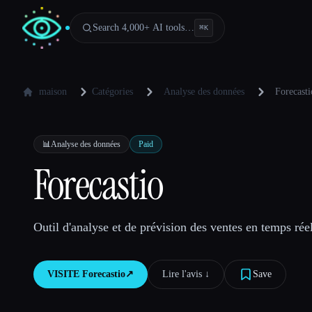
Search 4,000+ AI tools…
⌘
K
maison
Catégories
Analyse des données
Forecasti
📊
Analyse des données
Paid
Forecastio
Outil d'analyse et de prévision des ventes en temps ré
VISITE
Forecastio
↗︎
Lire l'avis ↓︎
Save