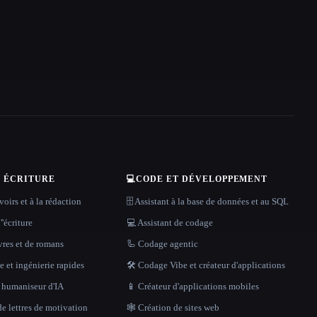
T ÉCRITURE
💻
CODE ET DÉVELOPPEMENT
oirs et à la rédaction
🗄️ Assistant à la base de données et au SQL
''écriture
💻 Assistant de codage
vres et de romans
🦾 Codage agentic
 et ingénierie rapides
🛠️ Codage Vibe et créateur d'applications
t humaniseur d'IA
📱 Créateur d'applications mobiles
e lettres de motivation
🕸 Création de sites web