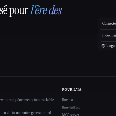
nsé pour
l'ère des
Connectez
Index lis
Langua
POUR L'IA
ew: turning documents into trackable
llms.txt
llms-full.txt
 an all-in-one voice generator and
MCP server