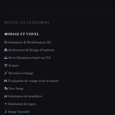
TOUTES LES CATÉGORIES
🎨
IMAGE ET VISUEL
🎲 Animation & Modélisation 3D
🏯 Architecture & Design d''intérieur
🌄 Art et illustration basés sur l'IA
😎 Avatars
🖌️ Du texte à l'image
📸 Évaluation du visage et de la beauté
🎭 Face Swap
🪪 Générateur de headshots
⚜️ Générateur de logos
🔬 Image Upscaler