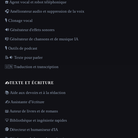
☎️ Agent vocal et robot téléphonique
🎧 Améliorateur audio et suppression de la voix
🎙️ Clonage vocal
🔊 Générateur d'effets sonores
🎼 Générateur de chansons et de musique IA
🎙️ Outils de podcast
📝🔉 Texte pour parler
🇺🇳 Traduction et transcription
✍️
TEXTE ET ÉCRITURE
📚 Aide aux devoirs et à la rédaction
✍️ Assistante d''écriture
📖 Auteur de livres et de romans
💡 Bibliothèque et ingénierie rapides
🕵️ Détecteur et humaniseur d'IA