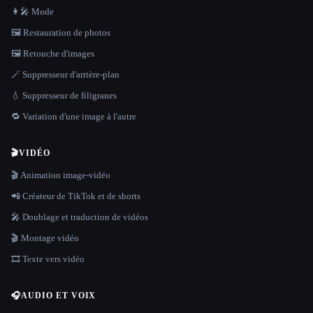
👩‍🎤 Mode
🖼️ Restauration de photos
🖼️ Retouche d'images
🪄 Suppresseur d'arrière-plan
💧 Suppresseur de filigranes
🔁 Variation d'une image à l'autre
🎬
VIDÉO
🎬 Animation image-vidéo
📲 Créateur de TikTok et de shorts
🎤 Doublage et traduction de vidéos
🎬 Montage vidéo
🎞️ Texte vers vidéo
🎧
AUDIO ET VOIX