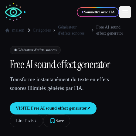
✦
Soumettre avec l'IA
Générateur
Free AI sound
maison
Catégories
d'effets sonores
effect generator
✍️
🎨
Auteurs
Designers
🔊
Générateur d'effets sonores
Free AI sound effect generator
💻
📈
Développeurs
Marketeurs
Transforme instantanément du texte en effets
🎓
🎬
Étudiants
Créateurs
sonores illimités générés par l'IA.
VISITE
Free AI sound effect generator
↗︎
Blog
Lire l'avis ↓︎
Save
Comparer les outils