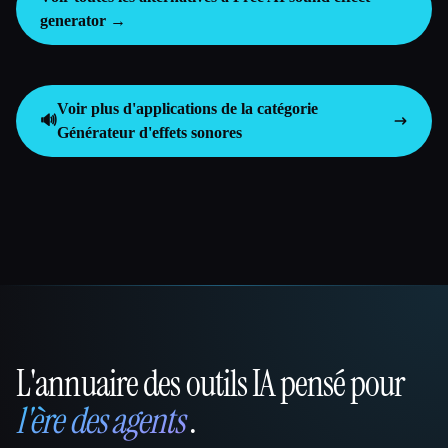
generator →
Voir plus d'applications de la catégorie
🔊
Générateur d'effets sonores
L'annuaire des outils IA pensé pour
That AI Collection
l'ère des agents
.