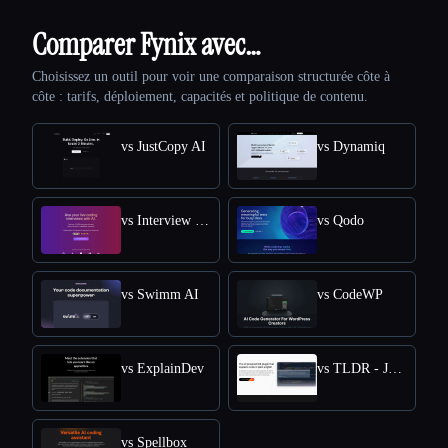
Comparer Fynix avec…
Choisissez un outil pour voir une comparaison structurée côte à
côte : tarifs, déploiement, capacités et politique de contenu.
vs JustCopy AI
vs Dynamiq
vs Interview Solver
vs Qodo
vs Swimm AI
vs CodeWP
vs ExplainDev
vs TLDR - Jetbrains IDE Plugin
vs Spellbox