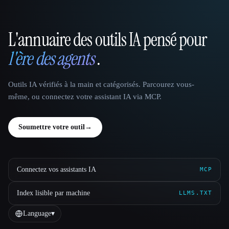
L'annuaire des outils IA pensé pour
That AI Collection
l'ère des agents
.
Outils IA vérifiés à la main et catégorisés. Parcourez vous-
même, ou connectez votre assistant IA via MCP.
Soumettre votre outil
→
Connectez vos assistants IA
MCP
Index lisible par machine
LLMS.TXT
Language
▾