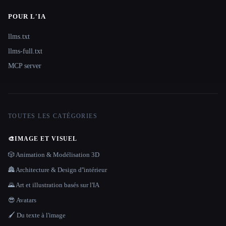
POUR L'IA
llms.txt
llms-full.txt
MCP server
TOUTES LES CATÉGORIES
🎨
IMAGE ET VISUEL
🎲 Animation & Modélisation 3D
🏯 Architecture & Design d''intérieur
🌄 Art et illustration basés sur l'IA
😎 Avatars
🖌️ Du texte à l'image