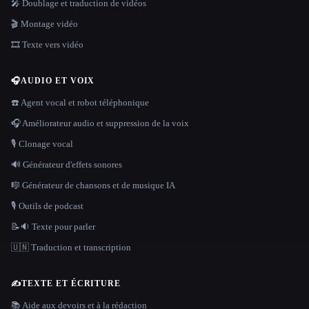
🎤 Doublage et traduction de vidéos
🎬 Montage vidéo
🎞️ Texte vers vidéo
🎧
AUDIO ET VOIX
☎️ Agent vocal et robot téléphonique
🎧 Améliorateur audio et suppression de la voix
🎙️ Clonage vocal
🔊 Générateur d'effets sonores
🎼 Générateur de chansons et de musique IA
🎙️ Outils de podcast
📝🔉 Texte pour parler
🇺🇳 Traduction et transcription
✍️
TEXTE ET ÉCRITURE
📚 Aide aux devoirs et à la rédaction