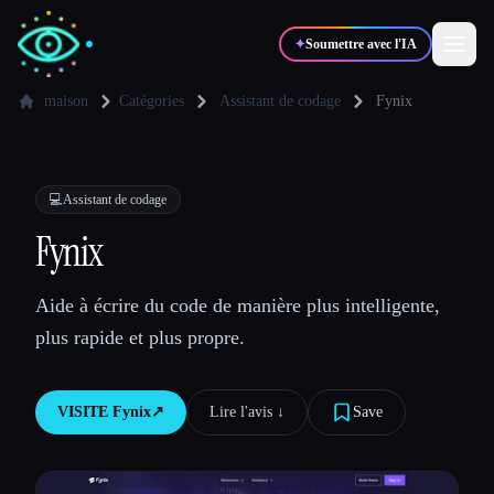
✦
Soumettre avec l'IA
maison
Catégories
Assistant de codage
Fynix
✍️
🎨
Auteurs
Designers
💻
Assistant de codage
💻
📈
Fynix
Développeurs
Marketeurs
Aide à écrire du code de manière plus intelligente,
🎓
🎬
Étudiants
Créateurs
plus rapide et plus propre.
VISITE
Fynix
↗︎
Lire l'avis ↓︎
Save
Blog
Comparer les outils