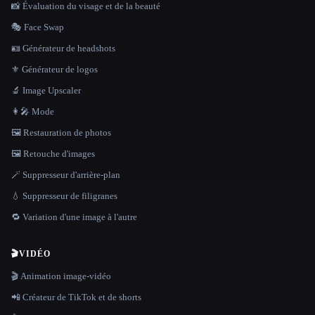
📸 Évaluation du visage et de la beauté
🎭 Face Swap
🪪 Générateur de headshots
⚜️ Générateur de logos
🔬 Image Upscaler
👩‍🎤 Mode
🖼️ Restauration de photos
🖼️ Retouche d'images
🪄 Suppresseur d'arrière-plan
💧 Suppresseur de filigranes
🔁 Variation d'une image à l'autre
🎬
VIDÉO
🎬 Animation image-vidéo
📲 Créateur de TikTok et de shorts