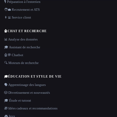
🎙️ Préparation à l'entretien
🧑‍💼 Recrutement et ATS
👨‍💻 Service client
🤖
CHAT ET RECHERCHE
📊 Analyse des données
🎓 Assistant de recherche
🤖💬 Chatbot
🔍 Moteurs de recherche
🎓
ÉDUCATION ET STYLE DE VIE
🗣️ Apprentissage des langues
🎲 Divertissement et nouveautés
🎓 Étude et tutorat
🎁 Idées cadeaux et recommandations
🎮 Jeux