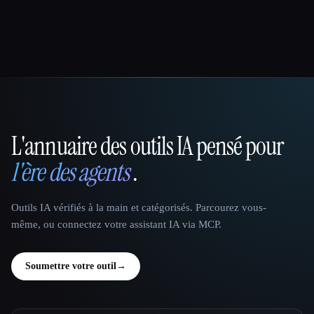
L'annuaire des outils IA pensé pour
That AI Collection
l'ère des agents
.
Outils IA vérifiés à la main et catégorisés. Parcourez vous-
même, ou connectez votre assistant IA via MCP.
Soumettre votre outil
→