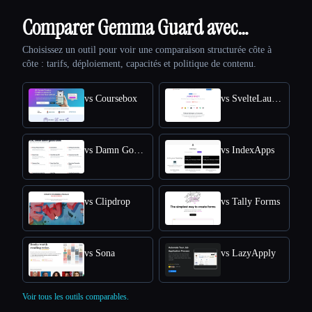
Comparer Gemma Guard avec…
Choisissez un outil pour voir une comparaison structurée côte à
côte : tarifs, déploiement, capacités et politique de contenu.
vs Coursebox
vs SvelteLaunch
vs Damn Good Tools
vs IndexApps
vs Clipdrop
vs Tally Forms
vs Sona
vs LazyApply
Voir tous les outils comparables.