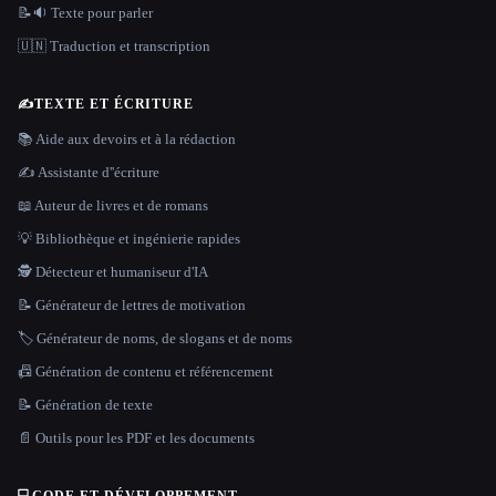
📝🔉 Texte pour parler
🇺🇳 Traduction et transcription
✍️
TEXTE ET ÉCRITURE
📚 Aide aux devoirs et à la rédaction
✍️ Assistante d''écriture
📖 Auteur de livres et de romans
💡 Bibliothèque et ingénierie rapides
🕵️ Détecteur et humaniseur d'IA
📝 Générateur de lettres de motivation
🏷️ Générateur de noms, de slogans et de noms
📠 Génération de contenu et référencement
📝 Génération de texte
📄 Outils pour les PDF et les documents
💻
CODE ET DÉVELOPPEMENT