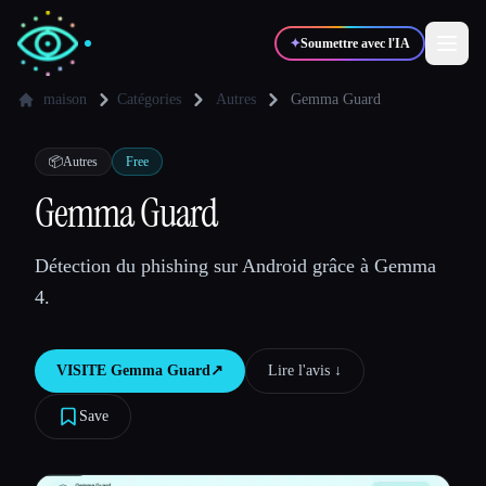
✦
Soumettre avec l'IA
maison
Catégories
Autres
Gemma Guard
✍️
🎨
Auteurs
Designers
📦
Autres
Free
Gemma Guard
💻
📈
Développeurs
Marketeurs
Détection du phishing sur Android grâce à Gemma
4.
🎓
🎬
Étudiants
Créateurs
VISITE
Gemma Guard
↗︎
Lire l'avis ↓︎
Save
Blog
Comparer les outils