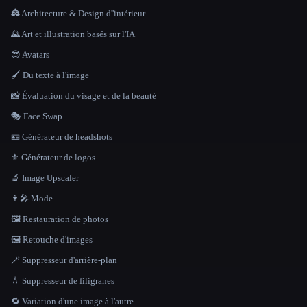
🏯 Architecture & Design d''intérieur
🌄 Art et illustration basés sur l'IA
😎 Avatars
🖌️ Du texte à l'image
📸 Évaluation du visage et de la beauté
🎭 Face Swap
🪪 Générateur de headshots
⚜️ Générateur de logos
🔬 Image Upscaler
👩‍🎤 Mode
🖼️ Restauration de photos
🖼️ Retouche d'images
🪄 Suppresseur d'arrière-plan
💧 Suppresseur de filigranes
🔁 Variation d'une image à l'autre