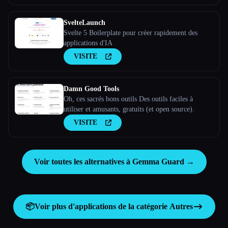
SvelteLaunch
Svelte 5 Boilerplate pour créer rapidement des
applications d'IA
VISITE
Damn Good Tools
Oh, ces sacrés bons outils Des outils faciles à
utiliser et amusants, gratuits (et open source).
VISITE
Voir toutes les alternatives à Gemma Guard →
📦
Voir plus d'applications de la catégorie
Autres