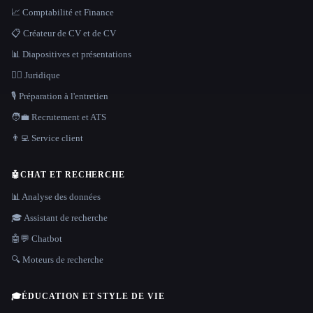
📈 Comptabilité et Finance
📋 Créateur de CV et de CV
📊 Diapositives et présentations
👩‍⚖️ Juridique
🎙️ Préparation à l'entretien
🧑‍💼 Recrutement et ATS
👨‍💻 Service client
🤖
CHAT ET RECHERCHE
📊 Analyse des données
🎓 Assistant de recherche
🤖💬 Chatbot
🔍 Moteurs de recherche
🎓
ÉDUCATION ET STYLE DE VIE