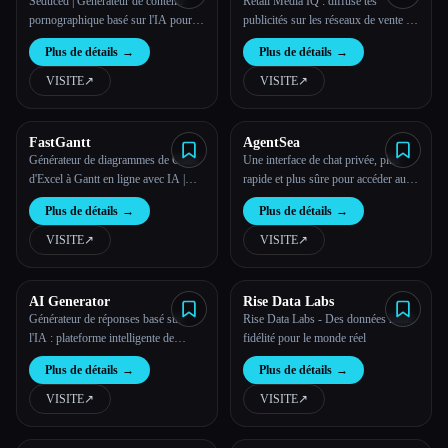
Seduced | Générateur de contenu
Retail Media IQ : diffuse tes
pornographique basé sur l'IA pour
publicités sur les réseaux de vente au
des images et des vidéos
détail depuis un seul endroit
Plus de détails
→
Plus de détails
→
personnalisées
VISITE
↗︎
VISITE
↗︎
FastGantt
AgentSea
Générateur de diagrammes de Gantt
Une interface de chat privée, plus
d'Excel à Gantt en ligne avec IA |
rapide et plus sûre pour accéder aux
FastGantt
derniers modèles d'IA.
Plus de détails
→
Plus de détails
→
VISITE
↗︎
VISITE
↗︎
AI Generator
Rise Data Labs
Générateur de réponses basé sur
Rise Data Labs - Des données haute
l'IA : plateforme intelligente de
fidélité pour le monde réel
questions-réponses
Plus de détails
→
Plus de détails
→
VISITE
↗︎
VISITE
↗︎