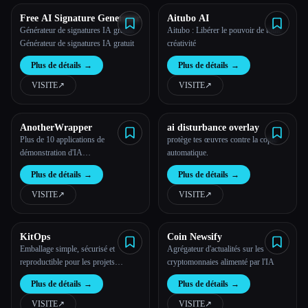
Free AI Signature Generator
Aitubo AI
Générateur de signatures IA gratuit
Aitubo : Libérer le pouvoir de toute
Générateur de signatures IA gratuit
créativité
Plus de détails
→
Plus de détails
→
VISITE
↗︎
VISITE
↗︎
AnotherWrapper
ai disturbance overlay
Plus de 10 applications de
protège tes œuvres contre la copie
démonstration d'IA
automatique.
personnalisables : choisis-en une,
Plus de détails
→
Plus de détails
→
crée-la tienne, lance ta start-up
rapidement et commence à gagner de
VISITE
↗︎
VISITE
↗︎
l'argent
KitOps
Coin Newsify
Emballage simple, sécurisé et
Agrégateur d'actualités sur les
reproductible pour les projets
cryptomonnaies alimenté par l'IA
d'intelligence artificielle et de
Plus de détails
→
Plus de détails
→
machine learning
VISITE
↗︎
VISITE
↗︎