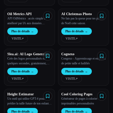
Oil Metrics API
AI Christmas Photo
API OilMetrics : accès simple et
Ne fais pas la queue pour tes photos
amélioré par IA aux données
de Noël cette saison.
historiques et en temps réel sur les
Plus de détails
→
Plus de détails
→
cours du pétrole.
VISITE
↗︎
VISITE
↗︎
Slea.ai: AI Logo Generator
Cognexo
Crée des logos personnalisés en
Congexo - Apprentissage et enquêtes
quelques secondes, gratuitement,
de petite taille et ludifiés
rapidement et de manière
Plus de détails
→
Plus de détails
→
professionnelle.
VISITE
↗︎
VISITE
↗︎
Height Estimator
Cool Coloring Pages
Un outil qui utilise GPT-4 pour
Générateur de pages à colorier
prédire la taille future de ton enfant à
imprimables personnalisées
l'âge adulte et qui analyse les images
Plus de détails
→
Plus de détails
→