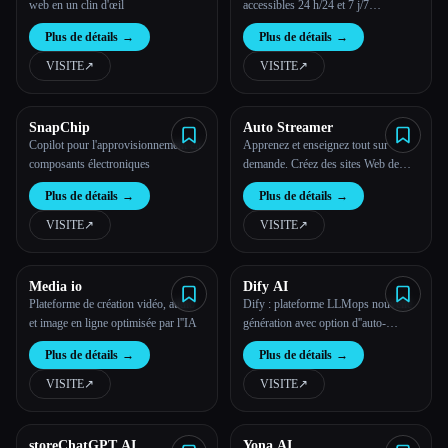
web en un clin d'œil
accessibles 24 h/24 et 7 j/7
Transition depuis OpenAI avec une
Plus de détails
→
Plus de détails
→
ligne de code
VISITE
↗︎
VISITE
↗︎
SnapChip
Auto Streamer
Copilot pour l'approvisionnement en
Apprenez et enseignez tout sur
composants électroniques
demande. Créez des sites Web de
cours en quelques minutes.
Plus de détails
→
Plus de détails
→
VISITE
↗︎
VISITE
↗︎
Media io
Dify AI
Plateforme de création vidéo, audio
Dify : plateforme LLMops nouvelle
et image en ligne optimisée par l''IA
génération avec option d''auto-
hébergement
Plus de détails
→
Plus de détails
→
VISITE
↗︎
VISITE
↗︎
storeChatGPT AI
Yona AI