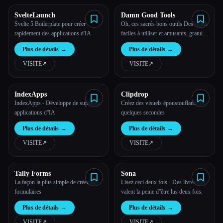
SvelteLaunch
Damn Good Tools
Toutes les catégories
Svelte 5 Boilerplate pour créer
Oh, ces sacrés bons outils Des outils
rapidement des applications d'IA
faciles à utiliser et amusants, gratuits
À propos
(et open source).
Plus de détails
→
Plus de détails
→
VISITE
↗︎
VISITE
↗︎
IndexApps
Clipdrop
IndexApps - Développe de superbes
Créez des visuels époustouflants en
applications d''IA
quelques secondes
Plus de détails
→
Plus de détails
→
VISITE
↗︎
VISITE
↗︎
Tally Forms
Sona
La façon la plus simple de créer des
Lisez ceci deux fois - Des livres qui
formulaires
valent la peine d''être lus deux fois.
Plus de détails
→
Plus de détails
→
VISITE
↗︎
VISITE
↗︎