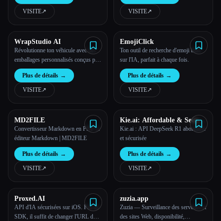
pour estimer sa taille.
VISITE
↗︎
VISITE
↗︎
WrapStudio AI
EmojiClick
Révolutionne ton véhicule avec des
Ton outil de recherche d'emoji basé
emballages personnalisés conçus par
sur l'IA, parfait à chaque fois.
l'IA
Plus de détails
→
Plus de détails
→
VISITE
↗︎
VISITE
↗︎
MD2FILE
Kie.ai: Affordable & Secure
DeepSeek R1 API
Convertisseur Markdown en PDF et
Kie.ai : API DeepSeek R1 abordable
éditeur Markdown | MD2FILE
et sécurisée
Plus de détails
→
Plus de détails
→
VISITE
↗︎
VISITE
↗︎
Proxed.AI
zuzia.app
API d'IA sécurisées sur iOS. Pas de
Zuzia — Surveillance des serveurs et
SDK, il suffit de changer l'URL de
des sites Web, disponibilité,