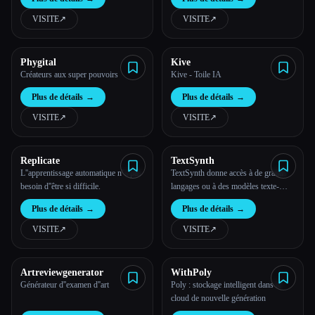
VISITE
↗︎
VISITE
↗︎
Phygital
Kive
Créateurs aux super pouvoirs
Kive - Toile IA
Plus de détails
→
Plus de détails
→
VISITE
↗︎
VISITE
↗︎
Replicate
TextSynth
L''apprentissage automatique n''a pas
TextSynth donne accès à de grands
besoin d''être si difficile.
langages ou à des modèles texte-
image tels que Llama2, Falçon, GPT-
Plus de détails
→
Plus de détails
→
J, GPT-Neox, Flan-T5, M2M100,
CodeGen, Stable Diffusion via une
VISITE
↗︎
VISITE
↗︎
API REST et un terrain de jeu.
Artreviewgenerator
WithPoly
Générateur d''examen d''art
Poly : stockage intelligent dans le
cloud de nouvelle génération