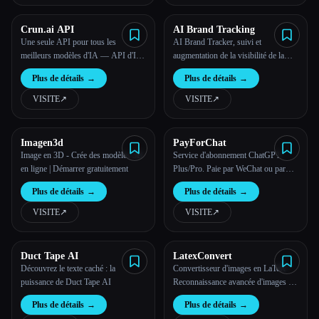
Crun.ai API
AI Brand Tracking
Une seule API pour tous les
AI Brand Tracker, suivi et
meilleurs modèles d'IA — API d'IA
augmentation de la visibilité de la
rentable
marque grâce à l'IA
Plus de détails
→
Plus de détails
→
VISITE
↗︎
VISITE
↗︎
Imagen3d
PayForChat
Image en 3D - Crée des modèles 3D
Service d'abonnement ChatGPT
en ligne | Démarrer gratuitement
Plus/Pro. Paie par WeChat ou par
carte de crédit, activée en 1 minute,
Plus de détails
→
Plus de détails
→
remboursement intégral en cas
d'échec.
VISITE
↗︎
VISITE
↗︎
Duct Tape AI
LatexConvert
Découvrez le texte caché : la
Convertisseur d'images en LaTeX -
puissance de Duct Tape AI
Reconnaissance avancée d'images en
LaTeX
Plus de détails
→
Plus de détails
→