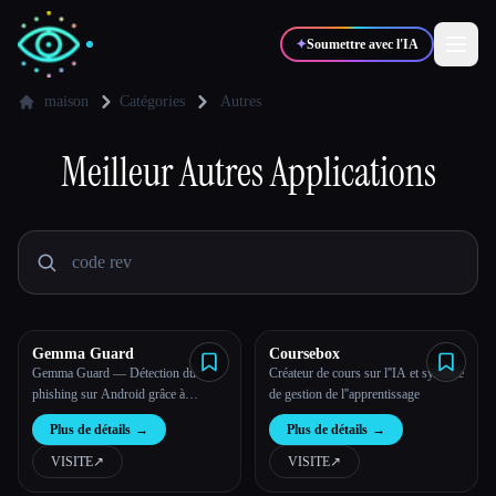
✦
Soumettre avec l'IA
maison
Catégories
Autres
✍️
Meilleur
Autres
Applications
🎨
Auteurs
Designers
💻
📈
Développeurs
Marketeurs
🎓
🎬
Étudiants
Créateurs
Gemma Guard
Coursebox
Gemma Guard — Détection du
Créateur de cours sur l''IA et système
phishing sur Android grâce à
de gestion de l''apprentissage
Gemma 4
Blog
Plus de détails
→
Plus de détails
→
VISITE
↗︎
VISITE
↗︎
Comparer les outils