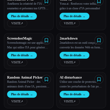
Améliorez la créativité de l''IA :
Yona.ai : Renforcez votre influence
soumettez et présentez ton GPTS
grâce à un clone d''IA personnalisé
personnalisé
Plus de détails
→
Plus de détails
→
VISITE
↗︎
VISITE
↗︎
ScreenshotMagic
2markdown
Screenshotmagic est une application
2markdown est un outil conçu pour
Mac qui utilise l'IA pour générer
convertir les données Web en format
automatiquement des noms
Markdown structuré, adapté aux
Plus de détails
→
Plus de détails
→
descriptifs pour tes images.
grands modèles linguistiques.
VISITE
↗︎
VISITE
↗︎
Random Animal Picker
AI disturbance
Random Animal Picker : des
Utilise une couche de protection
animaux dotés d'une IA, passionnés
contre les perturbations de l'air pour
et éducateurs Découvre différents
protéger tes œuvres d'art.
Plus de détails
→
Plus de détails
→
animaux en créant des sélections
aléatoires pour les autocollants
VISITE
↗︎
VISITE
↗︎