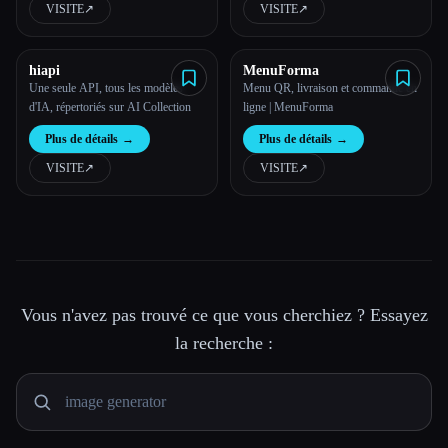
VISITE
↗︎
VISITE
↗︎
hiapi
MenuForma
Une seule API, tous les modèles
Menu QR, livraison et commande en
d'IA, répertoriés sur AI Collection
ligne | MenuForma
Plus de détails
→
Plus de détails
→
VISITE
↗︎
VISITE
↗︎
Vous n'avez pas trouvé ce que vous cherchiez ? Essayez
la recherche :