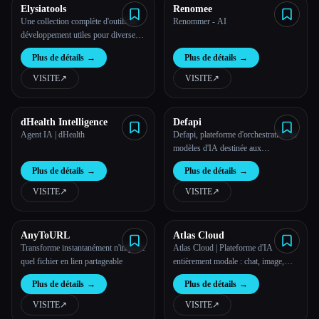
Elysiatools
Renomee
Une collection complète d'outils de
Renommer - AI
développement utiles pour diverses
tâches de programmation et de
Plus de détails
→
Plus de détails
→
développement.
VISITE
↗︎
VISITE
↗︎
dHealth Intelligence
Defapi
Agent IA | dHealth
Defapi, plateforme d'orchestration de
modèles d'IA destinée aux
entreprises
Plus de détails
→
Plus de détails
→
VISITE
↗︎
VISITE
↗︎
AnyToURL
Atlas Cloud
Transforme instantanément n'importe
Atlas Cloud | Plateforme d'IA
quel fichier en lien partageable
entièrement modale : chat, image,
vidéo, audio dans une seule API
Plus de détails
→
Plus de détails
→
VISITE
↗︎
VISITE
↗︎