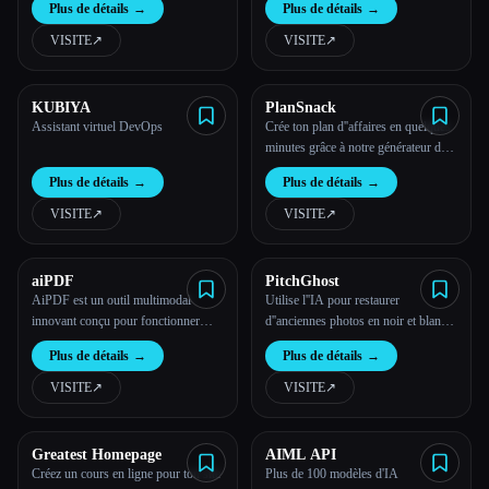
Plus de détails
→
Plus de détails
→
VISITE
↗︎
VISITE
↗︎
KUBIYA
PlanSnack
Assistant virtuel DevOps
Crée ton plan d''affaires en quelques
minutes grâce à notre générateur de
plans d''affaires guidés.
Plus de détails
→
Plus de détails
→
VISITE
↗︎
VISITE
↗︎
aiPDF
PitchGhost
AiPDF est un outil multimodal
Utilise l''IA pour restaurer
innovant conçu pour fonctionner
d''anciennes photos en noir et blanc
avec un large éventail d''entrées,
et des photos de visage floues.
Plus de détails
→
Plus de détails
→
notamment des livres électroniques,
des articles Web, des vidéos
VISITE
↗︎
VISITE
↗︎
YouTube, des podcasts, etc.
Greatest Homepage
AIML API
Créez un cours en ligne pour ton site
Plus de 100 modèles d'IA