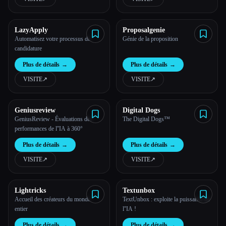
LazyApply
Proposalgenie
Automatisez votre processus de
Génie de la proposition
candidature
Plus de détails
→
Plus de détails
→
VISITE
↗︎
VISITE
↗︎
Geniusreview
Digital Dogs
GeniusReview - Évaluations des
The Digital Dogs™
performances de l''IA à 360°
Plus de détails
→
Plus de détails
→
VISITE
↗︎
VISITE
↗︎
Esc
Lightricks
Textunbox
Accueil des créateurs du monde
TextUnbox : exploite la puissance de
entier
l''IA !
Plus de détails
→
Plus de détails
→