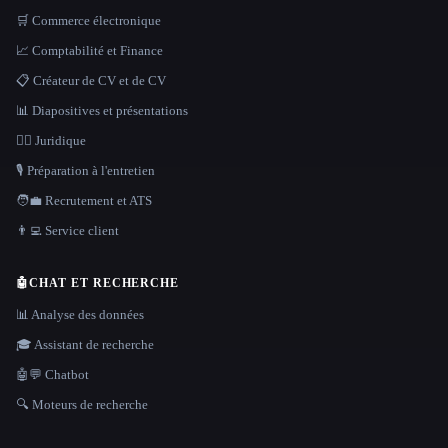
🛒 Commerce électronique
📈 Comptabilité et Finance
📋 Créateur de CV et de CV
📊 Diapositives et présentations
👩‍⚖️ Juridique
🎙️ Préparation à l'entretien
🧑‍💼 Recrutement et ATS
👨‍💻 Service client
🤖
CHAT ET RECHERCHE
📊 Analyse des données
🎓 Assistant de recherche
🤖💬 Chatbot
🔍 Moteurs de recherche