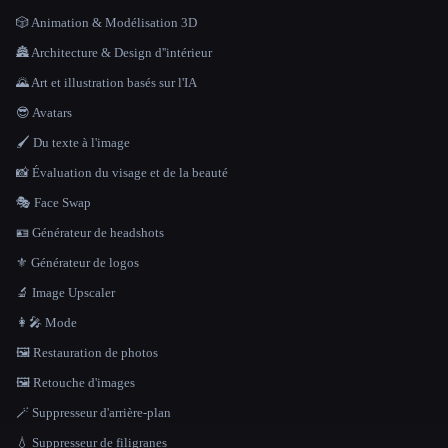
🎲 Animation & Modélisation 3D
🏯 Architecture & Design d''intérieur
🌄 Art et illustration basés sur l'IA
😎 Avatars
🖌️ Du texte à l'image
📸 Évaluation du visage et de la beauté
🎭 Face Swap
🪪 Générateur de headshots
⚜️ Générateur de logos
🔬 Image Upscaler
👩‍🎤 Mode
🖼️ Restauration de photos
🖼️ Retouche d'images
🪄 Suppresseur d'arrière-plan
💧 Suppresseur de filigranes