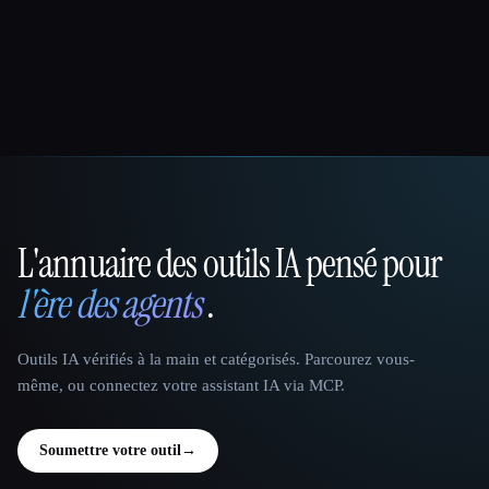
L'annuaire des outils IA pensé pour
That AI Collection
l'ère des agents
.
Outils IA vérifiés à la main et catégorisés. Parcourez vous-
même, ou connectez votre assistant IA via MCP.
Soumettre votre outil
→