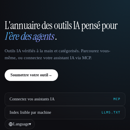
L'annuaire des outils IA pensé pour
That AI Collection
l'ère des agents
.
Outils IA vérifiés à la main et catégorisés. Parcourez vous-
même, ou connectez votre assistant IA via MCP.
Soumettre votre outil
→
Connectez vos assistants IA
MCP
Index lisible par machine
LLMS.TXT
Language
▾