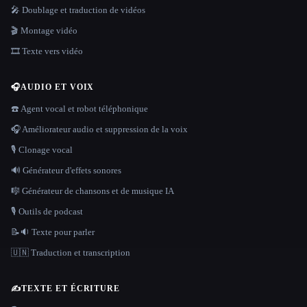
🎤 Doublage et traduction de vidéos
🎬 Montage vidéo
🎞️ Texte vers vidéo
🎧
AUDIO ET VOIX
☎️ Agent vocal et robot téléphonique
🎧 Améliorateur audio et suppression de la voix
🎙️ Clonage vocal
🔊 Générateur d'effets sonores
🎼 Générateur de chansons et de musique IA
🎙️ Outils de podcast
📝🔉 Texte pour parler
🇺🇳 Traduction et transcription
✍️
TEXTE ET ÉCRITURE