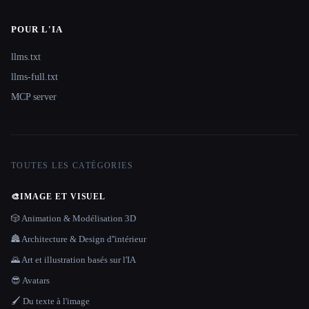
POUR L'IA
llms.txt
llms-full.txt
MCP server
TOUTES LES CATÉGORIES
🎨
IMAGE ET VISUEL
🎲 Animation & Modélisation 3D
🏯 Architecture & Design d''intérieur
🌄 Art et illustration basés sur l'IA
😎 Avatars
🖌️ Du texte à l'image