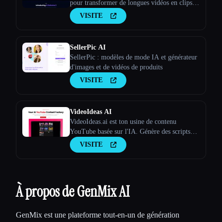
pour transformer de longues vidéos en clips
viraux
VISITE
SellerPic AI
SellerPic : modèles de mode IA et générateur
d'images et de vidéos de produits
VISITE
VideoIdeas AI
VideoIdeas.ai est ton usine de contenu
YouTube basée sur l'IA. Génère des scripts
dignes d'un virus, de nouvelles idées de
VISITE
vidéos et du contenu captivant en quelques
minutes.
À propos de GenMix AI
GenMix est une plateforme tout-en-un de génération