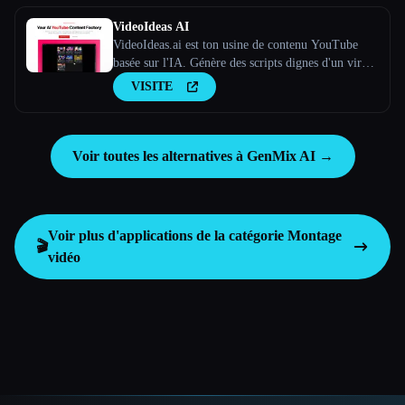
VideoIdeas AI
VideoIdeas.ai est ton usine de contenu YouTube
basée sur l'IA. Génère des scripts dignes d'un virus,
de nouvelles idées de vidéos et du contenu captivant
VISITE
en quelques minutes.
Voir toutes les alternatives à GenMix AI →
Voir plus d'applications de la catégorie
Montage
🎬
vidéo