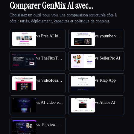
Comparer GenMix AI avec…
Choisissez un outil pour voir une comparaison structurée côte à
côte : tarifs, déploiement, capacités et politique de contenu.
vs Free AI kissing video generator
vs youtube video downloader
vs TheFluxTrain
vs SellerPic AI
vs VideoIdeas AI
vs Klap App
vs AI video editor
vs Atlabs AI
vs Topview AI URL to Video