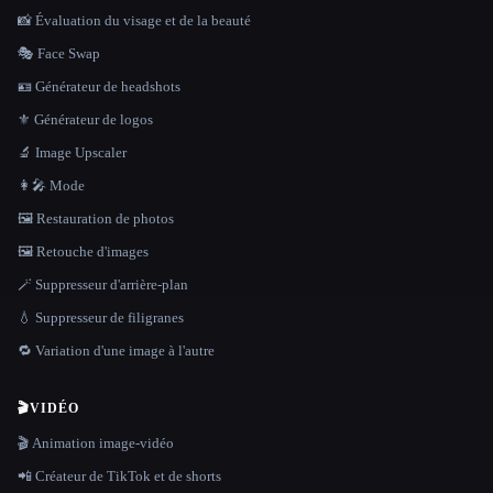
📸 Évaluation du visage et de la beauté
🎭 Face Swap
🪪 Générateur de headshots
⚜️ Générateur de logos
🔬 Image Upscaler
👩‍🎤 Mode
🖼️ Restauration de photos
🖼️ Retouche d'images
🪄 Suppresseur d'arrière-plan
💧 Suppresseur de filigranes
🔁 Variation d'une image à l'autre
🎬
VIDÉO
🎬 Animation image-vidéo
📲 Créateur de TikTok et de shorts