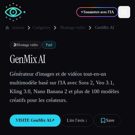
✦
Soumettre avec l'IA
maison
Catégories
Montage vidéo
GenMix AI
✍️
🎨
Auteurs
Designers
🎬
Montage vidéo
Paid
GenMix AI
💻
📈
Développeurs
Marketeurs
Générateur d'images et de vidéos tout-en-un
multimodèle basé sur l'IA avec Sora 2, Veo 3.1,
🎓
🎬
Étudiants
Créateurs
Kling 3.0, Nano Banana 2 et plus de 100 modèles
créatifs pour les créateurs.
Blog
VISITE
GenMix AI
↗︎
Lire l'avis ↓︎
Save
Comparer les outils