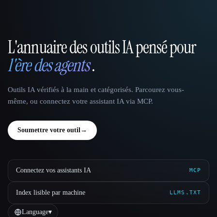
L'annuaire des outils IA pensé pour
That AI Collection
l'ère des agents
.
Outils IA vérifiés à la main et catégorisés. Parcourez vous-
même, ou connectez votre assistant IA via MCP.
Soumettre votre outil
→
Connectez vos assistants IA
MCP
Index lisible par machine
LLMS.TXT
Language
▾