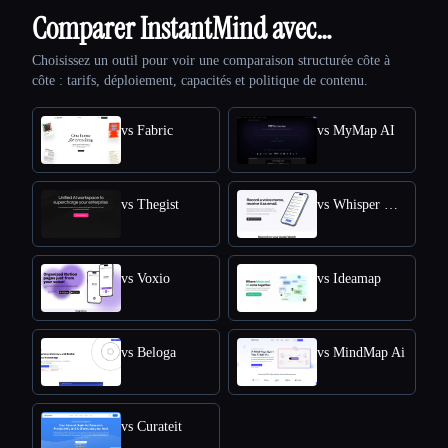
Comparer InstantMind avec…
Choisissez un outil pour voir une comparaison structurée côte à
côte : tarifs, déploiement, capacités et politique de contenu.
vs Fabric
vs MyMap AI
vs Thegist
vs Whisper Memos
vs Voxio
vs Ideamap
vs Beloga
vs MindMap Ai
vs Curateit