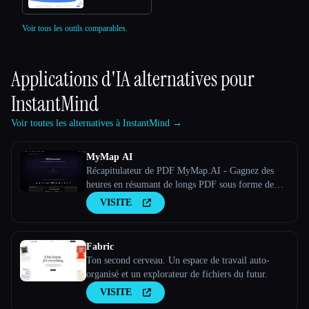
Voir tous les outils comparables.
Applications d'IA alternatives pour
InstantMind
Voir toutes les alternatives à InstantMind →
MyMap AI
Récapitulateur de PDF MyMap.AI - Gagnez des
heures en résumant de longs PDF sous forme de
carte mentale, de PPT ou de plan grâce à l'IA.
VISITE
Fabric
Ton second cerveau. Un espace de travail auto-
organisé et un explorateur de fichiers du futur.
VISITE