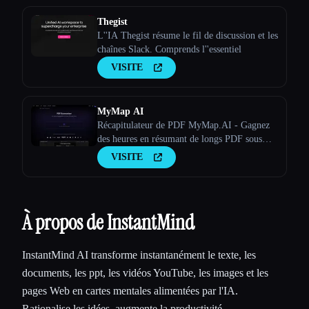
Thegist
L''IA Thegist résume le fil de discussion et les
chaînes Slack. Comprends l''essentiel
VISITE
MyMap AI
Récapitulateur de PDF MyMap.AI - Gagnez
des heures en résumant de longs PDF sous
forme de carte mentale, de PPT ou de plan
VISITE
grâce à l'IA.
À propos de InstantMind
InstantMind AI transforme instantanément le texte, les
documents, les ppt, les vidéos YouTube, les images et les
pages Web en cartes mentales alimentées par l'IA.
Rationalise les idées, augmente la productivité.