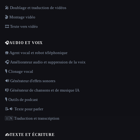
🎤 Doublage et traduction de vidéos
🎬 Montage vidéo
🎞️ Texte vers vidéo
🎧
AUDIO ET VOIX
☎️ Agent vocal et robot téléphonique
🎧 Améliorateur audio et suppression de la voix
🎙️ Clonage vocal
🔊 Générateur d'effets sonores
🎼 Générateur de chansons et de musique IA
🎙️ Outils de podcast
📝🔉 Texte pour parler
🇺🇳 Traduction et transcription
✍️
TEXTE ET ÉCRITURE