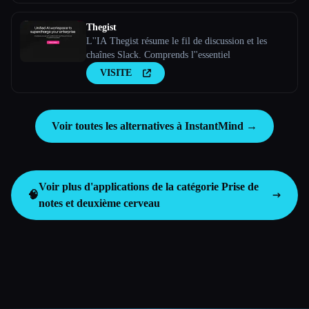
Thegist
L''IA Thegist résume le fil de discussion et les
chaînes Slack. Comprends l''essentiel
VISITE
Voir toutes les alternatives à InstantMind →
Voir plus d'applications de la catégorie
Prise de
🧠
notes et deuxième cerveau