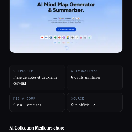
Toutes les catégories
À propos
CATÉGORIE
ALTERNATIVES
Prise de notes et deuxième
6 outils similaires
cerveau
MIS À JOUR
SOURCE
il y a 1 semaines
Site officiel ↗︎
AI Collection Meilleurs choix
Esc