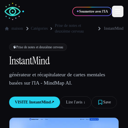
✦
Soumettre avec l'IA
Prise de notes et
maison
Catégories
InstantMind
deuxième cerveau
✍️
🎨
Auteurs
Designers
🧠
Prise de notes et deuxième cerveau
InstantMind
💻
📈
Développeurs
Marketeurs
générateur et récapitulateur de cartes mentales
🎓
🎬
Étudiants
Créateurs
basées sur l'IA - MindMap AI.
VISITE
InstantMind
↗︎
Lire l'avis ↓︎
Save
Blog
Comparer les outils