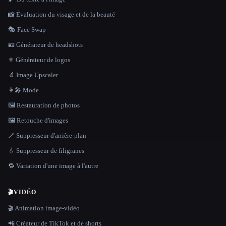
📸 Évaluation du visage et de la beauté
🎭 Face Swap
🪪 Générateur de headshots
⚜️ Générateur de logos
🔬 Image Upscaler
👩‍🎤 Mode
🖼️ Restauration de photos
🖼️ Retouche d'images
🪄 Suppresseur d'arrière-plan
💧 Suppresseur de filigranes
🔁 Variation d'une image à l'autre
🎬
VIDÉO
🎬 Animation image-vidéo
📲 Créateur de TikTok et de shorts