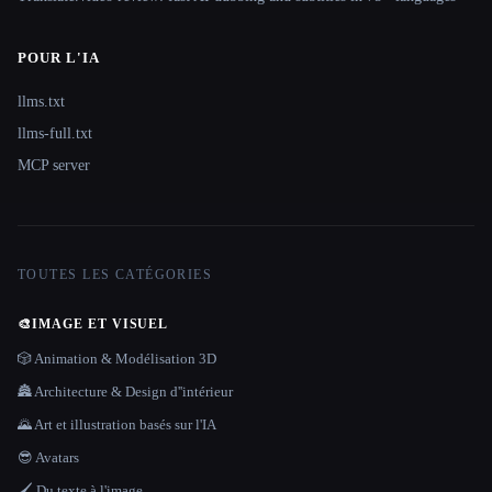
POUR L'IA
llms.txt
llms-full.txt
MCP server
TOUTES LES CATÉGORIES
🎨
IMAGE ET VISUEL
🎲 Animation & Modélisation 3D
🏯 Architecture & Design d''intérieur
🌄 Art et illustration basés sur l'IA
😎 Avatars
🖌️ Du texte à l'image