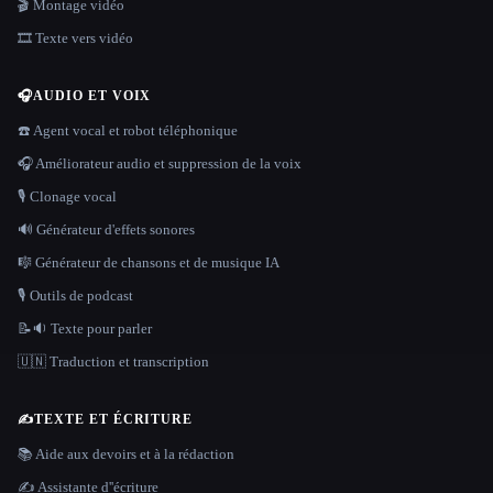
🎬 Montage vidéo
🎞️ Texte vers vidéo
🎧
AUDIO ET VOIX
☎️ Agent vocal et robot téléphonique
🎧 Améliorateur audio et suppression de la voix
🎙️ Clonage vocal
🔊 Générateur d'effets sonores
🎼 Générateur de chansons et de musique IA
🎙️ Outils de podcast
📝🔉 Texte pour parler
🇺🇳 Traduction et transcription
✍️
TEXTE ET ÉCRITURE
📚 Aide aux devoirs et à la rédaction
✍️ Assistante d''écriture