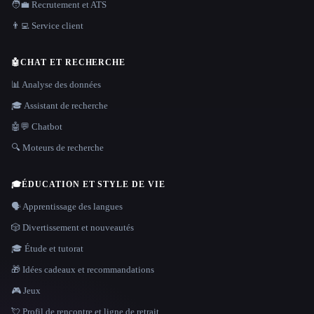
🧑‍💼 Recrutement et ATS
👨‍💻 Service client
🤖
CHAT ET RECHERCHE
📊 Analyse des données
🎓 Assistant de recherche
🤖💬 Chatbot
🔍 Moteurs de recherche
🎓
ÉDUCATION ET STYLE DE VIE
🗣️ Apprentissage des langues
🎲 Divertissement et nouveautés
🎓 Étude et tutorat
🎁 Idées cadeaux et recommandations
🎮 Jeux
💘 Profil de rencontre et ligne de retrait