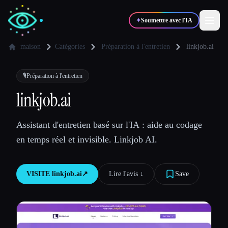
✦
Soumettre avec l'IA
maison
Catégories
Préparation à l'entretien
linkjob.ai
✍️
🎨
Auteurs
Designers
🎙️
Préparation à l'entretien
linkjob.ai
💻
📈
Développeurs
Marketeurs
Assistant d'entretien basé sur l'IA : aide au codage
en temps réel et invisible. Linkjob AI.
🎓
🎬
Étudiants
Créateurs
VISITE
linkjob.ai
↗︎
Lire l'avis ↓︎
Save
Blog
Comparer les outils