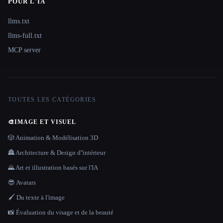
POUR L'IA
llms.txt
llms-full.txt
MCP server
TOUTES LES CATÉGORIES
🎨
IMAGE ET VISUEL
🎲 Animation & Modélisation 3D
🏯 Architecture & Design d''intérieur
🌄 Art et illustration basés sur l'IA
😎 Avatars
🖌️ Du texte à l'image
📸 Évaluation du visage et de la beauté