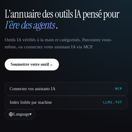
L'annuaire des outils IA pensé pour
That AI Collection
l'ère des agents
.
Outils IA vérifiés à la main et catégorisés. Parcourez vous-
même, ou connectez votre assistant IA via MCP.
Soumettre votre outil
→
Connectez vos assistants IA
MCP
Index lisible par machine
LLMS.TXT
Language
▾