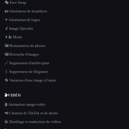
🎭 Face Swap
🪪 Générateur de headshots
⚜️ Générateur de logos
🔬 Image Upscaler
👩‍🎤 Mode
🖼️ Restauration de photos
🖼️ Retouche d'images
🪄 Suppresseur d'arrière-plan
💧 Suppresseur de filigranes
🔁 Variation d'une image à l'autre
🎬
VIDÉO
🎬 Animation image-vidéo
📲 Créateur de TikTok et de shorts
🎤 Doublage et traduction de vidéos