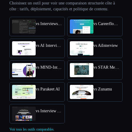
Choisissez un outil pour voir une comparaison structurée côte à
côte : tarifs, déploiement, capacités et politique de contenu.
vs Interviews Chat
vs Careerflow AI Mock Interview
vs AI Interview Answers Generator
vs AiInterview
vs MIND-Interview AI
vs STAR Method Coach
vs Parakeet AI
vs Zunamu
vs Interview Answer Generator
Voir tous les outils comparables.