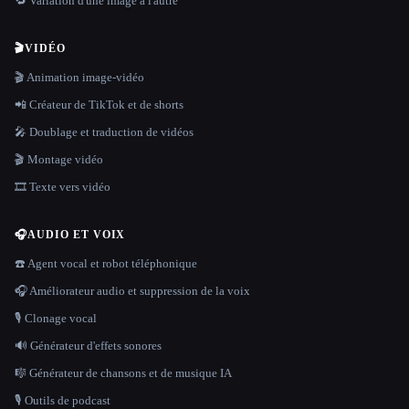
🔁 Variation d'une image à l'autre
🎬
VIDÉO
🎬 Animation image-vidéo
📲 Créateur de TikTok et de shorts
🎤 Doublage et traduction de vidéos
🎬 Montage vidéo
🎞️ Texte vers vidéo
🎧
AUDIO ET VOIX
☎️ Agent vocal et robot téléphonique
🎧 Améliorateur audio et suppression de la voix
🎙️ Clonage vocal
🔊 Générateur d'effets sonores
🎼 Générateur de chansons et de musique IA
🎙️ Outils de podcast