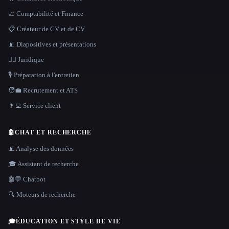
📈 Comptabilité et Finance
📋 Créateur de CV et de CV
📊 Diapositives et présentations
👩‍⚖️ Juridique
🎙️ Préparation à l'entretien
🧑‍💼 Recrutement et ATS
👨‍💻 Service client
🤖
CHAT ET RECHERCHE
📊 Analyse des données
🎓 Assistant de recherche
🤖💬 Chatbot
🔍 Moteurs de recherche
🎓
ÉDUCATION ET STYLE DE VIE