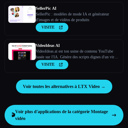
SellerPic AI
SellerPic : modèles de mode IA et générateur
d'images et de vidéos de produits
VISITE
VideoIdeas AI
VideoIdeas.ai est ton usine de contenu YouTube
basée sur l'IA. Génère des scripts dignes d'un virus,
de nouvelles idées de vidéos et du contenu captivant
VISITE
en quelques minutes.
Voir toutes les alternatives à LTX Video →
Voir plus d'applications de la catégorie
Montage
🎬
vidéo