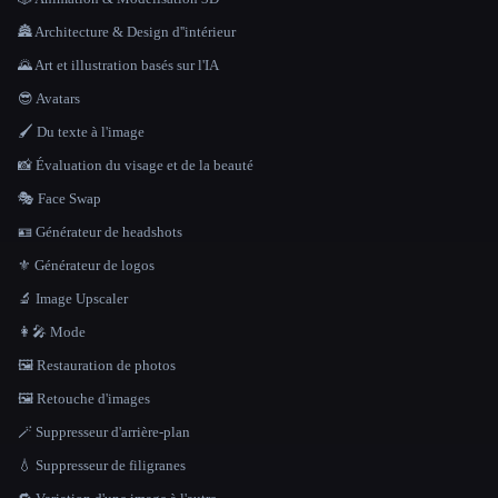
🏯 Architecture & Design d''intérieur
🌄 Art et illustration basés sur l'IA
😎 Avatars
🖌️ Du texte à l'image
📸 Évaluation du visage et de la beauté
🎭 Face Swap
🪪 Générateur de headshots
⚜️ Générateur de logos
🔬 Image Upscaler
👩‍🎤 Mode
🖼️ Restauration de photos
🖼️ Retouche d'images
🪄 Suppresseur d'arrière-plan
💧 Suppresseur de filigranes