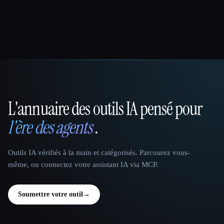
L'annuaire des outils IA pensé pour
That AI Collection
l'ère des agents
.
Outils IA vérifiés à la main et catégorisés. Parcourez vous-
même, ou connectez votre assistant IA via MCP.
Soumettre votre outil
→