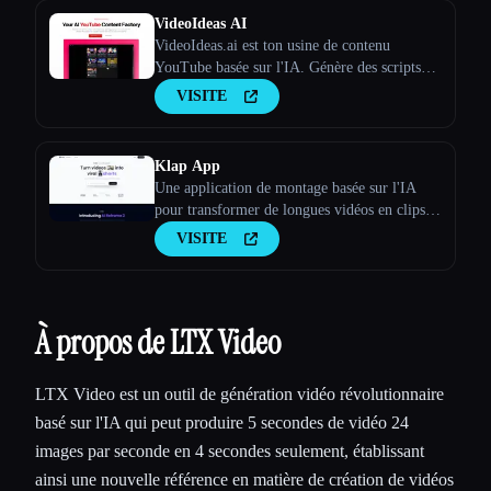
VideoIdeas AI
VideoIdeas.ai est ton usine de contenu
YouTube basée sur l'IA. Génère des scripts
dignes d'un virus, de nouvelles idées de
VISITE
vidéos et du contenu captivant en quelques
minutes.
Klap App
Une application de montage basée sur l'IA
pour transformer de longues vidéos en clips
viraux
VISITE
À propos de LTX Video
LTX Video est un outil de génération vidéo révolutionnaire
basé sur l'IA qui peut produire 5 secondes de vidéo 24
images par seconde en 4 secondes seulement, établissant
ainsi une nouvelle référence en matière de création de vidéos