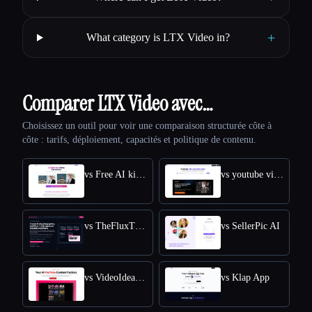
+
What category is LTX Video in?
Comparer LTX Video avec…
Choisissez un outil pour voir une comparaison structurée côte à
côte : tarifs, déploiement, capacités et politique de contenu.
vs Free AI kissing video generator
vs youtube video downloader
vs TheFluxTrain
vs SellerPic AI
vs VideoIdeas AI
vs Klap App