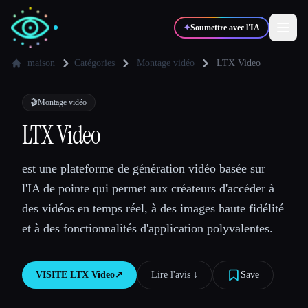
✦
Soumettre avec l'IA
maison
Catégories
Montage vidéo
LTX Video
✍️
🎨
Auteurs
Designers
🎬
Montage vidéo
LTX Video
💻
📈
Développeurs
Marketeurs
est une plateforme de génération vidéo basée sur
l'IA de pointe qui permet aux créateurs d'accéder à
🎓
🎬
Étudiants
Créateurs
des vidéos en temps réel, à des images haute fidélité
et à des fonctionnalités d'application polyvalentes.
Blog
VISITE
LTX Video
↗︎
Lire l'avis ↓︎
Save
Comparer les outils