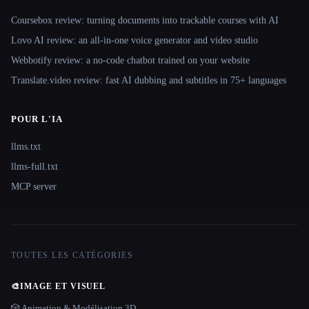
Coursebox review: turning documents into trackable courses with AI
Lovo AI review: an all-in-one voice generator and video studio
Webbotify review: a no-code chatbot trained on your website
Translate.video review: fast AI dubbing and subtitles in 75+ languages
POUR L'IA
llms.txt
llms-full.txt
MCP server
TOUTES LES CATÉGORIES
🎨
IMAGE ET VISUEL
🎲 Animation & Modélisation 3D