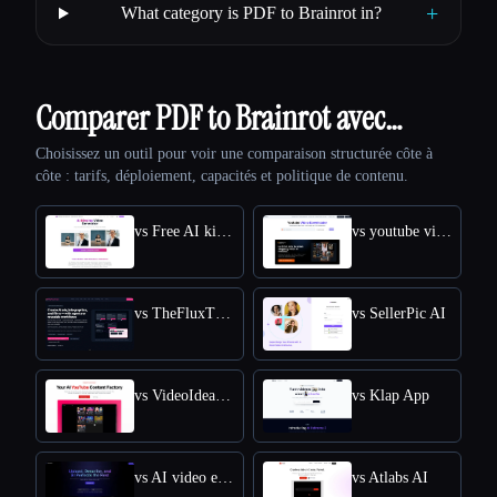
+
What category is PDF to Brainrot in?
Comparer PDF to Brainrot avec…
Choisissez un outil pour voir une comparaison structurée côte à
côte : tarifs, déploiement, capacités et politique de contenu.
vs Free AI kissing video generator
vs youtube video downloader
vs TheFluxTrain
vs SellerPic AI
vs VideoIdeas AI
vs Klap App
vs AI video editor
vs Atlabs AI