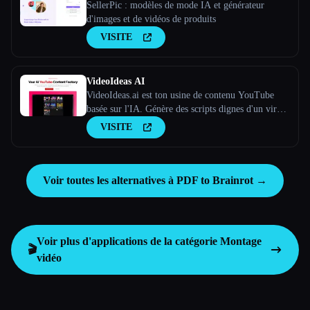
SellerPic : modèles de mode IA et générateur
d'images et de vidéos de produits
VISITE
VideoIdeas AI
VideoIdeas.ai est ton usine de contenu YouTube
basée sur l'IA. Génère des scripts dignes d'un virus,
de nouvelles idées de vidéos et du contenu captivant
VISITE
en quelques minutes.
Voir toutes les alternatives à PDF to Brainrot →
Voir plus d'applications de la catégorie
Montage
🎬
vidéo