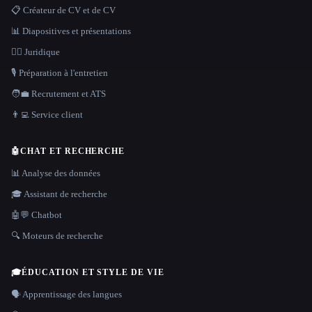
📋 Créateur de CV et de CV
📊 Diapositives et présentations
👩‍⚖️ Juridique
🎙️ Préparation à l'entretien
🧑‍💼 Recrutement et ATS
👨‍💻 Service client
🤖
CHAT ET RECHERCHE
📊 Analyse des données
🎓 Assistant de recherche
🤖💬 Chatbot
🔍 Moteurs de recherche
🎓
ÉDUCATION ET STYLE DE VIE
🗣️ Apprentissage des langues