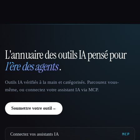
L'annuaire des outils IA pensé pour
That AI Collection
l'ère des agents
.
Outils IA vérifiés à la main et catégorisés. Parcourez vous-
même, ou connectez votre assistant IA via MCP.
Soumettre votre outil
→
Connectez vos assistants IA
MCP