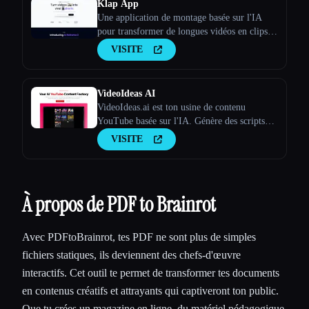
Klap App
Une application de montage basée sur l'IA
pour transformer de longues vidéos en clips
viraux
VISITE
VideoIdeas AI
VideoIdeas.ai est ton usine de contenu
YouTube basée sur l'IA. Génère des scripts
dignes d'un virus, de nouvelles idées de
VISITE
vidéos et du contenu captivant en quelques
minutes.
À propos de PDF to Brainrot
Avec PDFtoBrainrot, tes PDF ne sont plus de simples
fichiers statiques, ils deviennent des chefs-d'œuvre
interactifs. Cet outil te permet de transformer tes documents
en contenus créatifs et attrayants qui captiveront ton public.
Que tu crées un magazine en ligne, du matériel pédagogique