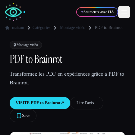
✦
Soumettre avec l'IA
maison
Catégories
Montage vidéo
PDF to Brainrot
✍️
🎨
Auteurs
Designers
🎬
Montage vidéo
PDF to Brainrot
💻
📈
Développeurs
Marketeurs
Transformez les PDF en expériences grâce à PDF to
Brainrot.
🎓
🎬
Étudiants
Créateurs
VISITE
PDF to Brainrot
↗︎
Lire l'avis ↓︎
Save
Blog
Comparer les outils