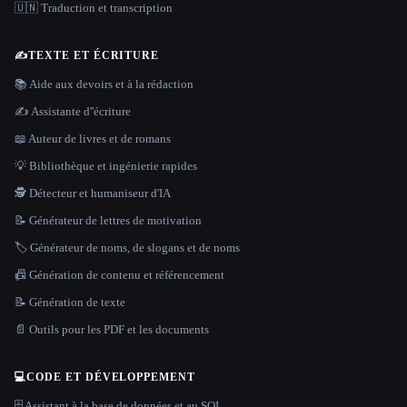
🇺🇳 Traduction et transcription
✍️
TEXTE ET ÉCRITURE
📚 Aide aux devoirs et à la rédaction
✍️ Assistante d''écriture
📖 Auteur de livres et de romans
💡 Bibliothèque et ingénierie rapides
🕵️ Détecteur et humaniseur d'IA
📝 Générateur de lettres de motivation
🏷️ Générateur de noms, de slogans et de noms
📠 Génération de contenu et référencement
📝 Génération de texte
📄 Outils pour les PDF et les documents
💻
CODE ET DÉVELOPPEMENT
🗄️ Assistant à la base de données et au SQL