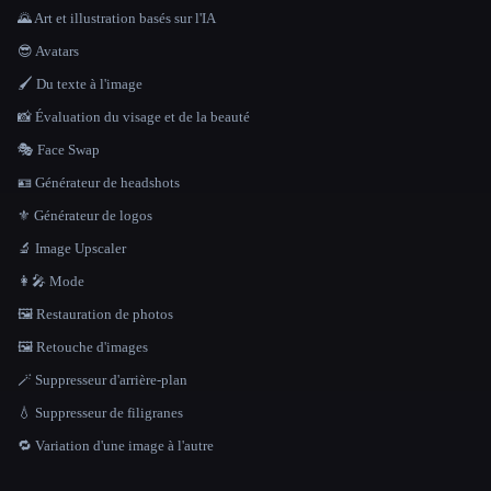
🌄 Art et illustration basés sur l'IA
😎 Avatars
🖌️ Du texte à l'image
📸 Évaluation du visage et de la beauté
🎭 Face Swap
🪪 Générateur de headshots
⚜️ Générateur de logos
🔬 Image Upscaler
👩‍🎤 Mode
🖼️ Restauration de photos
🖼️ Retouche d'images
🪄 Suppresseur d'arrière-plan
💧 Suppresseur de filigranes
🔁 Variation d'une image à l'autre