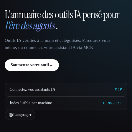
L'annuaire des outils IA pensé pour
That AI Collection
l'ère des agents
.
Outils IA vérifiés à la main et catégorisés. Parcourez vous-
même, ou connectez votre assistant IA via MCP.
Soumettre votre outil
→
Connectez vos assistants IA
MCP
Index lisible par machine
LLMS.TXT
Language
▾