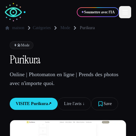
✦
Soumettre avec l'IA
maison
Catégories
Mode
Purikura
✍️
🎨
Auteurs
Designers
👩‍🎤
Mode
Purikura
💻
📈
Développeurs
Marketeurs
Online | Photomaton en ligne | Prends des photos
avec n'importe quoi.
🎓
🎬
Étudiants
Créateurs
VISITE
Purikura
↗︎
Lire l'avis ↓︎
Save
Blog
Comparer les outils