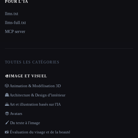
POUR L'IA
llms.txt
llms-full.txt
MCP server
TOUTES LES CATÉGORIES
🎨
IMAGE ET VISUEL
🎲 Animation & Modélisation 3D
🏯 Architecture & Design d''intérieur
🌄 Art et illustration basés sur l'IA
😎 Avatars
🖌️ Du texte à l'image
📸 Évaluation du visage et de la beauté