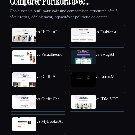
Comparer Purikura avec…
Choisissez un outil pour voir une comparaison structurée côte à
côte : tarifs, déploiement, capacités et politique de contenu.
vs HuHu AI
vs FashionAdvisorAI
vs Visualhound
vs SwagAI
vs Outfit Anyone AI
vs LooksMax AI
vs Outfit Changer
vs IDM VTON Online - Free Online Access for Virtual Try-Ons
vs MyLooks AI