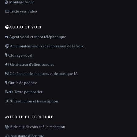
🎬 Montage vidéo
🎞️ Texte vers vidéo
🎧
AUDIO ET VOIX
☎️ Agent vocal et robot téléphonique
🎧 Améliorateur audio et suppression de la voix
🎙️ Clonage vocal
🔊 Générateur d'effets sonores
🎼 Générateur de chansons et de musique IA
🎙️ Outils de podcast
📝🔉 Texte pour parler
🇺🇳 Traduction et transcription
✍️
TEXTE ET ÉCRITURE
📚 Aide aux devoirs et à la rédaction
✍️ Assistante d''écriture