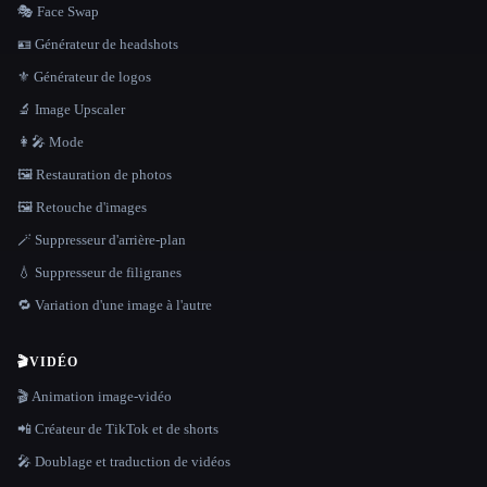
🎭 Face Swap
🪪 Générateur de headshots
⚜️ Générateur de logos
🔬 Image Upscaler
👩‍🎤 Mode
🖼️ Restauration de photos
🖼️ Retouche d'images
🪄 Suppresseur d'arrière-plan
💧 Suppresseur de filigranes
🔁 Variation d'une image à l'autre
🎬
VIDÉO
🎬 Animation image-vidéo
📲 Créateur de TikTok et de shorts
🎤 Doublage et traduction de vidéos