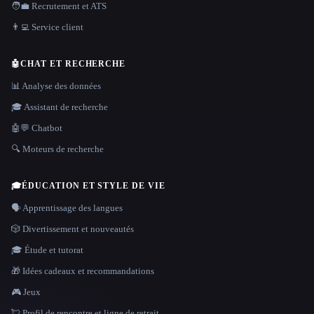
🧑‍💼 Recrutement et ATS
👨‍💻 Service client
🤖
CHAT ET RECHERCHE
📊 Analyse des données
🎓 Assistant de recherche
🤖💬 Chatbot
🔍 Moteurs de recherche
🎓
ÉDUCATION ET STYLE DE VIE
🗣️ Apprentissage des langues
🎲 Divertissement et nouveautés
🎓 Étude et tutorat
🎁 Idées cadeaux et recommandations
🎮 Jeux
💘 Profil de rencontre et ligne de retrait