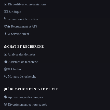
📊 Diapositives et présentations
👩‍⚖️ Juridique
🎙️ Préparation à l'entretien
🧑‍💼 Recrutement et ATS
👨‍💻 Service client
🤖
CHAT ET RECHERCHE
📊 Analyse des données
🎓 Assistant de recherche
🤖💬 Chatbot
🔍 Moteurs de recherche
🎓
ÉDUCATION ET STYLE DE VIE
🗣️ Apprentissage des langues
🎲 Divertissement et nouveautés