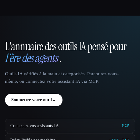
L'annuaire des outils IA pensé pour
That AI Collection
l'ère des agents
.
Outils IA vérifiés à la main et catégorisés. Parcourez vous-
même, ou connectez votre assistant IA via MCP.
Soumettre votre outil
→
Connectez vos assistants IA
MCP