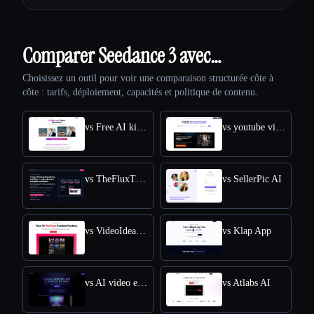
Comparer Seedance 3 avec…
Choisissez un outil pour voir une comparaison structurée côte à
côte : tarifs, déploiement, capacités et politique de contenu.
vs Free AI kissing video generator
vs youtube video downloader
vs TheFluxTrain
vs SellerPic AI
vs VideoIdeas AI
vs Klap App
vs AI video editor
vs Atlabs AI