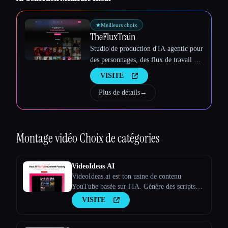
Esc
★
Meilleurs choix
TheFluxTrain
Studio de production d'IA agentic pour
des personnages, des flux de travail et
des vidéos cohérents
VISITE
Plus de détails
→
Montage vidéo
Choix de catégories
VideoIdeas AI
VideoIdeas.ai est ton usine de contenu
YouTube basée sur l'IA. Génère des scripts
dignes d'un virus, de nouvelles idées de
VISITE
vidéos et du contenu captivant en quelques
minutes.