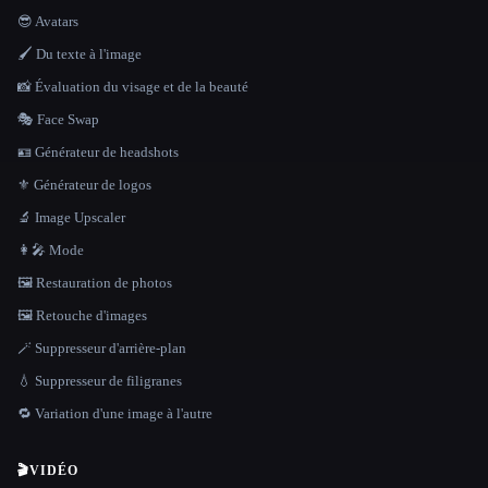
😎 Avatars
🖌️ Du texte à l'image
📸 Évaluation du visage et de la beauté
🎭 Face Swap
🪪 Générateur de headshots
⚜️ Générateur de logos
🔬 Image Upscaler
👩‍🎤 Mode
🖼️ Restauration de photos
🖼️ Retouche d'images
🪄 Suppresseur d'arrière-plan
💧 Suppresseur de filigranes
🔁 Variation d'une image à l'autre
🎬
VIDÉO