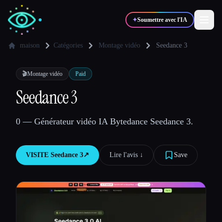
✦
Soumettre avec l'IA
maison
Catégories
Montage vidéo
Seedance 3
✍️
🎨
Auteurs
Designers
🎬
Montage vidéo
Paid
Seedance 3
💻
📈
Développeurs
Marketeurs
0 — Générateur vidéo IA Bytedance Seedance 3.
🎓
🎬
Étudiants
Créateurs
VISITE
Seedance 3
↗︎
Lire l'avis ↓︎
Save
Blog
Comparer les outils