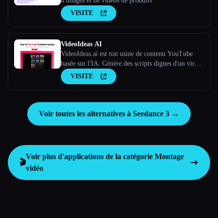
d'images et de vidéos de produits
VISITE
VideoIdeas AI
VideoIdeas.ai est ton usine de contenu YouTube
basée sur l'IA. Génère des scripts dignes d'un virus,
de nouvelles idées de vidéos et du contenu captivant
VISITE
en quelques minutes.
Voir toutes les alternatives à Seedance 3 →
Voir plus d'applications de la catégorie
Montage
🎬
vidéo