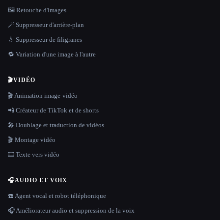
🖼️ Retouche d'images
🪄 Suppresseur d'arrière-plan
💧 Suppresseur de filigranes
🔁 Variation d'une image à l'autre
🎬
VIDÉO
🎬 Animation image-vidéo
📲 Créateur de TikTok et de shorts
🎤 Doublage et traduction de vidéos
🎬 Montage vidéo
🎞️ Texte vers vidéo
🎧
AUDIO ET VOIX
☎️ Agent vocal et robot téléphonique
🎧 Améliorateur audio et suppression de la voix