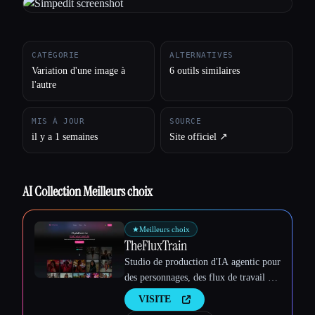
Toutes les catégories
CATÉGORIE
ALTERNATIVES
À propos
Variation d'une image à
6 outils similaires
l'autre
MIS À JOUR
SOURCE
il y a 1 semaines
Site officiel ↗︎
AI Collection Meilleurs choix
★
Meilleurs choix
TheFluxTrain
Studio de production d'IA agentic pour
des personnages, des flux de travail et
des vidéos cohérents
Esc
VISITE