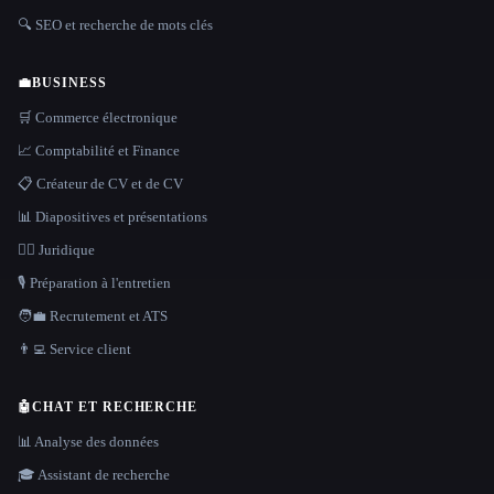
🔍 SEO et recherche de mots clés
💼
BUSINESS
🛒 Commerce électronique
📈 Comptabilité et Finance
📋 Créateur de CV et de CV
📊 Diapositives et présentations
👩‍⚖️ Juridique
🎙️ Préparation à l'entretien
🧑‍💼 Recrutement et ATS
👨‍💻 Service client
🤖
CHAT ET RECHERCHE
📊 Analyse des données
🎓 Assistant de recherche