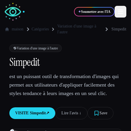
✦
Soumettre avec l'IA
Variation d'une image à
maison
Catégories
Simpedit
l'autre
✍️
🎨
Auteurs
Designers
🔁
Variation d'une image à l'autre
Simpedit
💻
📈
Développeurs
Marketeurs
est un puissant outil de transformation d'images qui
🎓
🎬
Étudiants
Créateurs
permet aux utilisateurs d'appliquer facilement des
styles tendance à leurs images en un seul clic.
VISITE
Simpedit
↗︎
Lire l'avis ↓︎
Save
Blog
Comparer les outils