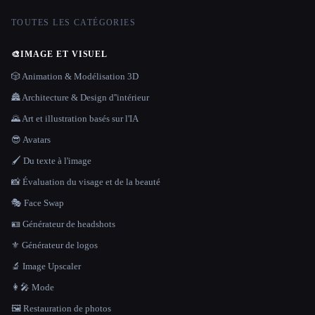
TOUTES LES CATÉGORIES
🎨
IMAGE ET VISUEL
🎲 Animation & Modélisation 3D
🏯 Architecture & Design d''intérieur
🌄 Art et illustration basés sur l'IA
😎 Avatars
🖌️ Du texte à l'image
📸 Évaluation du visage et de la beauté
🎭 Face Swap
🪪 Générateur de headshots
⚜️ Générateur de logos
🔬 Image Upscaler
👩‍🎤 Mode
🖼️ Restauration de photos