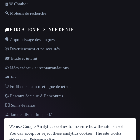
🤖💬 Chatbot
🔍 Moteurs de recherche
🎓
ÉDUCATION ET STYLE DE VIE
🗣️ Apprentissage des langues
🎲 Divertissement et nouveautés
🎓 Étude et tutorat
🎁 Idées cadeaux et recommandations
🎮 Jeux
💘 Profil de rencontre et ligne de retrait
💞 Réseaux Sociaux & Rencontres
👩‍⚕️ Soins de santé
🔮 Tarot et divination par IA
LANGUE
We use Google Analytics cookies to measure how the site is used.
English
español
Français
Русский
简体中文
You can accept or reject these analytics cookies. The site works
Hindi