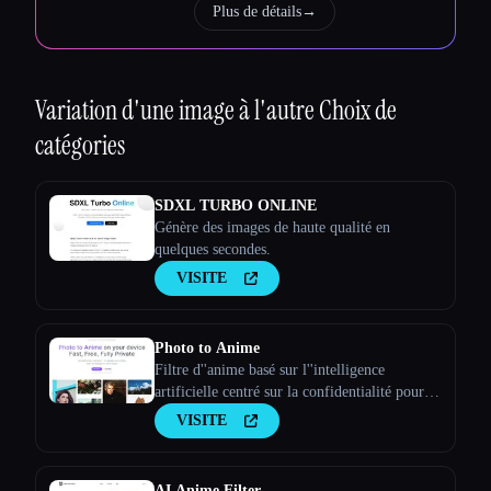
Plus de détails
→
Variation d'une image à l'autre
Choix de
catégories
SDXL TURBO ONLINE
Génère des images de haute qualité en
quelques secondes.
VISITE
Photo to Anime
Filtre d''anime basé sur l''intelligence
artificielle centré sur la confidentialité pour
Memory Keepers
VISITE
AI Anime Filter