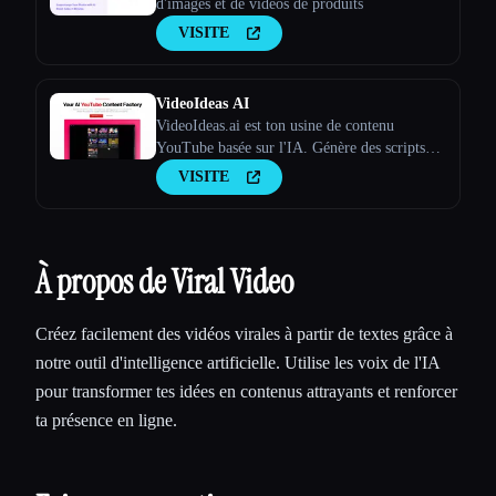
d'images et de vidéos de produits
VISITE
VideoIdeas AI
VideoIdeas.ai est ton usine de contenu
YouTube basée sur l'IA. Génère des scripts
dignes d'un virus, de nouvelles idées de
VISITE
vidéos et du contenu captivant en quelques
minutes.
À propos de Viral Video
Créez facilement des vidéos virales à partir de textes grâce à
notre outil d'intelligence artificielle. Utilise les voix de l'IA
pour transformer tes idées en contenus attrayants et renforcer
ta présence en ligne.