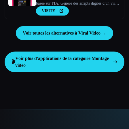
basée sur l'IA. Génère des scripts dignes d'un virus,
de nouvelles idées de vidéos et du contenu captivant
VISITE
en quelques minutes.
Voir toutes les alternatives à Viral Video →
Voir plus d'applications de la catégorie
Montage
🎬
vidéo