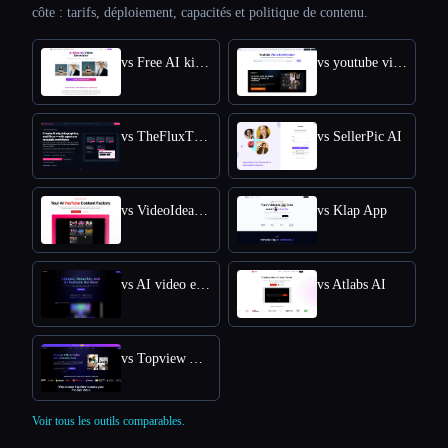
côte : tarifs, déploiement, capacités et politique de contenu.
vs Free AI kissing video generator
vs youtube video downloader
vs TheFluxTrain
vs SellerPic AI
vs VideoIdeas AI
vs Klap App
vs AI video editor
vs Atlabs AI
vs Topview AI URL to Video
Voir tous les outils comparables.