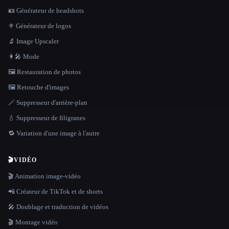
🪪 Générateur de headshots
⚜️ Générateur de logos
🔬 Image Upscaler
👩‍🎤 Mode
🖼️ Restauration de photos
🖼️ Retouche d'images
🪄 Suppresseur d'arrière-plan
💧 Suppresseur de filigranes
🔁 Variation d'une image à l'autre
🎬
VIDÉO
🎬 Animation image-vidéo
📲 Créateur de TikTok et de shorts
🎤 Doublage et traduction de vidéos
🎬 Montage vidéo