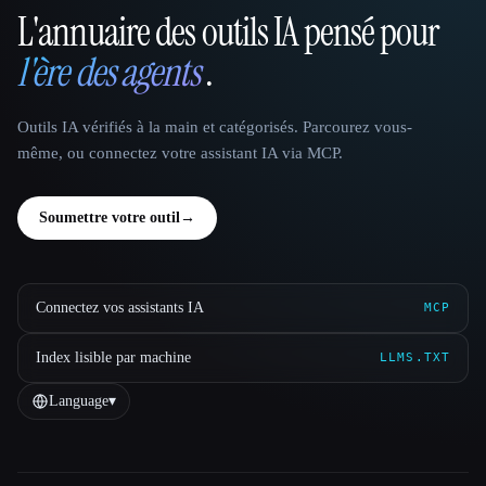
L'annuaire des outils IA pensé pour
That AI Collection
l'ère des agents
.
Outils IA vérifiés à la main et catégorisés. Parcourez vous-
même, ou connectez votre assistant IA via MCP.
Soumettre votre outil
→
Connectez vos assistants IA
MCP
Index lisible par machine
LLMS.TXT
Language
▾