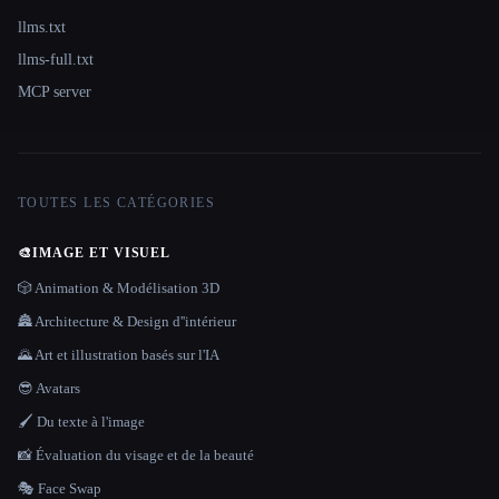
llms.txt
llms-full.txt
MCP server
TOUTES LES CATÉGORIES
🎨
IMAGE ET VISUEL
🎲 Animation & Modélisation 3D
🏯 Architecture & Design d''intérieur
🌄 Art et illustration basés sur l'IA
😎 Avatars
🖌️ Du texte à l'image
📸 Évaluation du visage et de la beauté
🎭 Face Swap