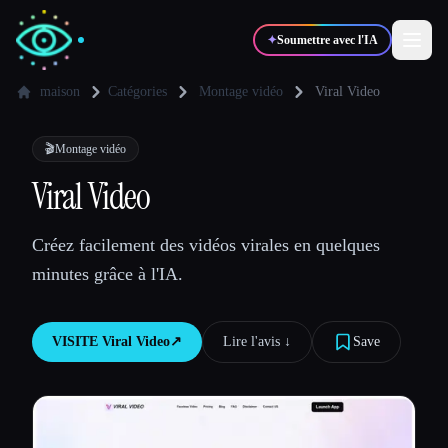
✦
Soumettre avec l'IA
maison
Catégories
Montage vidéo
Viral Video
✍️
🎨
Auteurs
Designers
🎬
Montage vidéo
Viral Video
💻
📈
Développeurs
Marketeurs
Créez facilement des vidéos virales en quelques
minutes grâce à l'IA.
🎓
🎬
Étudiants
Créateurs
VISITE
Viral Video
↗︎
Lire l'avis ↓︎
Save
Blog
Comparer les outils