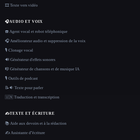
🎞️ Texte vers vidéo
🎧
AUDIO ET VOIX
☎️ Agent vocal et robot téléphonique
🎧 Améliorateur audio et suppression de la voix
🎙️ Clonage vocal
🔊 Générateur d'effets sonores
🎼 Générateur de chansons et de musique IA
🎙️ Outils de podcast
📝🔉 Texte pour parler
🇺🇳 Traduction et transcription
✍️
TEXTE ET ÉCRITURE
📚 Aide aux devoirs et à la rédaction
✍️ Assistante d''écriture