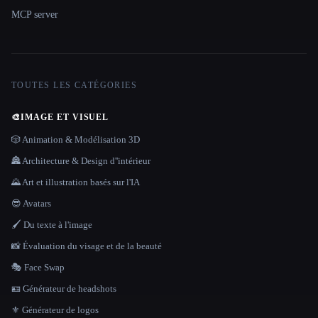
MCP server
TOUTES LES CATÉGORIES
🎨
IMAGE ET VISUEL
🎲 Animation & Modélisation 3D
🏯 Architecture & Design d''intérieur
🌄 Art et illustration basés sur l'IA
😎 Avatars
🖌️ Du texte à l'image
📸 Évaluation du visage et de la beauté
🎭 Face Swap
🪪 Générateur de headshots
⚜️ Générateur de logos