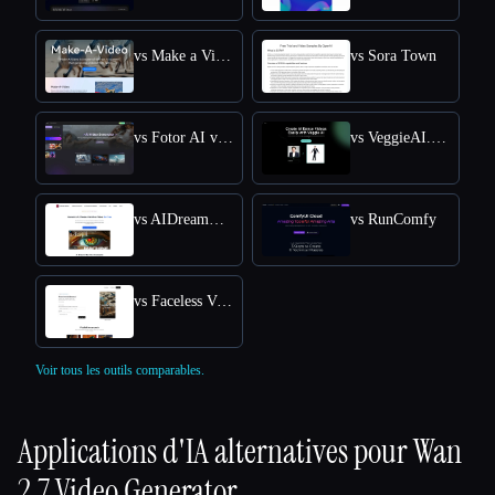
vs Make a Video
vs Sora Town
vs Fotor AI video generator
vs VeggieAI.dance: Create AI Dance Videos with Veggie AI Free Online
vs AIDreamMachine
vs RunComfy
vs Faceless Videos AI
Voir tous les outils comparables.
Applications d'IA alternatives pour
Wan
2.7 Video Generator