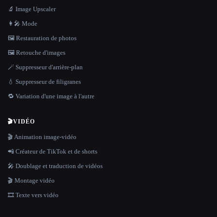
🔬 Image Upscaler
👩‍🎤 Mode
🖼️ Restauration de photos
🖼️ Retouche d'images
🪄 Suppresseur d'arrière-plan
💧 Suppresseur de filigranes
🔁 Variation d'une image à l'autre
🎬
VIDÉO
🎬 Animation image-vidéo
📲 Créateur de TikTok et de shorts
🎤 Doublage et traduction de vidéos
🎬 Montage vidéo
🎞️ Texte vers vidéo