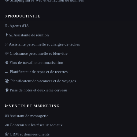
🕸️ Scraping sur le Web et extraction de données
⚡
PRODUCTIVITÉ
🦾 Agents d'IA
👨‍💻 Assistante de réunion
✅ Assistante personnelle et chargée de tâches
🌱 Croissance personnelle et bien-être
⚙️ Flux de travail et automatisation
🍳 Planificateur de repas et de recettes
🏖 Planificateur de vacances et de voyages
🧠 Prise de notes et deuxième cerveau
📈
VENTES ET MARKETING
📧 Assistant de messagerie
📣 Contenu sur les réseaux sociaux
📇 CRM et données clients