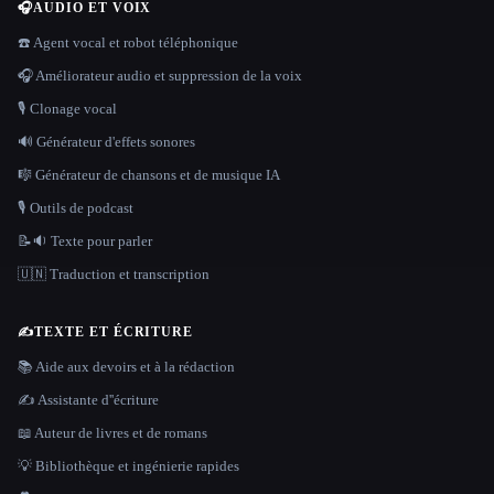
🎧
AUDIO ET VOIX
☎️ Agent vocal et robot téléphonique
🎧 Améliorateur audio et suppression de la voix
🎙️ Clonage vocal
🔊 Générateur d'effets sonores
🎼 Générateur de chansons et de musique IA
🎙️ Outils de podcast
📝🔉 Texte pour parler
🇺🇳 Traduction et transcription
✍️
TEXTE ET ÉCRITURE
📚 Aide aux devoirs et à la rédaction
✍️ Assistante d''écriture
📖 Auteur de livres et de romans
💡 Bibliothèque et ingénierie rapides