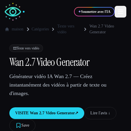
✦
Soumettre avec l'IA
Texte vers
Wan 2.7 Video
maison
Catégories
vidéo
Generator
✍️
🎨
Auteurs
Designers
🎞️
Texte vers vidéo
Wan 2.7 Video Generator
💻
📈
Développeurs
Marketeurs
Générateur vidéo IA Wan 2.7 — Créez
🎓
🎬
Étudiants
Créateurs
instantanément des vidéos à partir de texte ou
d'images.
VISITE
Wan 2.7 Video Generator
↗︎
Lire l'avis ↓︎
Blog
Save
Comparer les outils