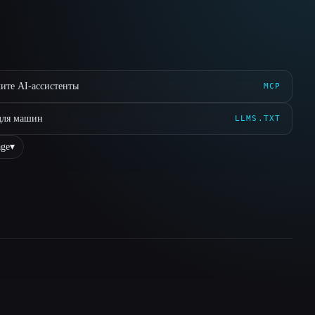
ите AI-ассистенты
MCP
для машин
LLMS.TXT
ge
▾