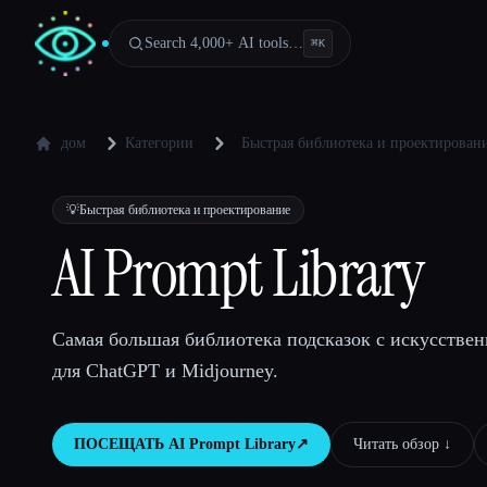
Search 4,000+ AI tools…
⌘
K
дом
Категории
Быстрая библиотека и проектирован
💡
Быстрая библиотека и проектирование
AI Prompt Library
Самая большая библиотека подсказок с искусстве
для ChatGPT и Midjourney.
ПОСЕЩАТЬ
AI Prompt Library
↗︎
Читать обзор ↓︎