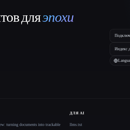
нтов для
эпохи
Подключ
Индекс 
Langua
ДЛЯ AI
ew: turning documents into trackable
llms.txt