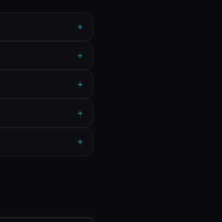
+
+
+
+
+