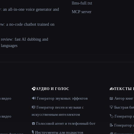
llms-full.txt
 an all-in-one voice generator and
MCP server
ew: a no-code chatbot trained on
 review: fast AI dubbing and
+ languages
🎧
АУДИО И ГОЛОС
✍️
ТЕКСТЫ 
в видео
🔊 Генератор звуковых эффектов
📖 Автор книг
🎼 Генератор песен и музыки с
💡 Быстрая би
искусственным интеллектом
в видео
🏷️ Генератор 
☎️ Голосовой агент и телефонный бот
📝 Генератор
🎙️ Инструменты для подкастов