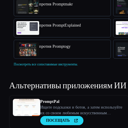
против Promptmakr
против PromptExplained
против Promptogy
Посмотреть все сопоставимые инструменты.
Альтернативы приложениям ИИ
PromptPal
Ищите подсказки и ботов, а затем используйте
их со своим любимым искусственным
интеллектом. Все в одном месте.
ПОСЕЩАТЬ