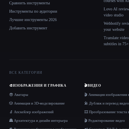
courses with AI
Сравнить инструменты
Lovo AI review:
Инструменты по аудитории
video studio
Лучшие инструменты 2026
Webbotify revi
Добавить инструмент
your website
Translate.video
subtitles in 75
ВСЕ КАТЕГОРИИ
🎨
ИЗОБРАЖЕНИЯ И ГРАФИКА
🎬
ВИДЕО
😎 Аватары
🎬 Анимация изображения 
🎲 Анимация и 3D-моделирование
🎤 Дубляж и перевод видео
🔬 Апскейлер изображений
🎞️ Преобразование текста 
🏯 Архитектура и дизайн интерьера
🎬 Редактирование видео