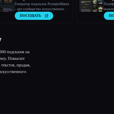
Генератор подсказок PromptoMania
Платф
- арт-сообщество искусственного
инжен
интеллекта с онлайн-
создав
ПОСЕЩАТЬ
П
конструктором подсказок
неогр
подск
интел
y
000 подсказок на
rney. Повысьте
текстов, продаж,
искусственного