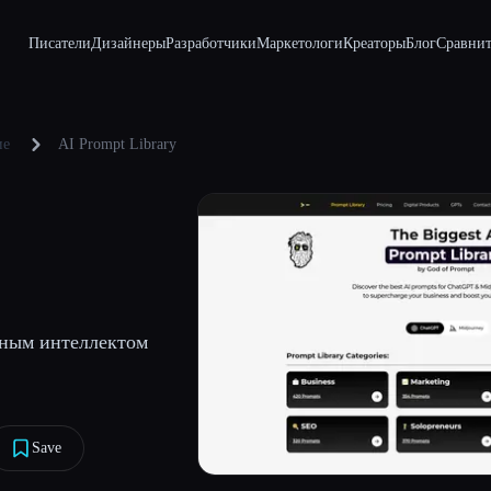
Писатели
Дизайнеры
Разработчики
Маркетологи
Креаторы
Блог
Сравнит
ие
AI Prompt Library
нным интеллектом
Save