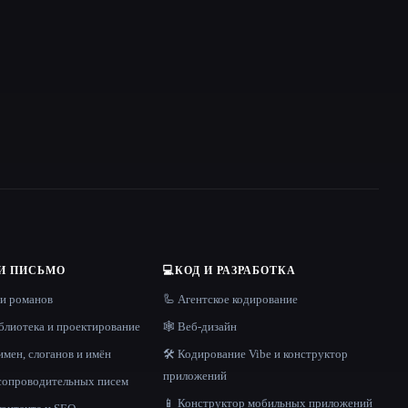
И ПИСЬМО
💻
КОД И РАЗРАБОТКА
 и романов
🦾 Агентское кодирование
блиотека и проектирование
🕸 Веб-дизайн
имен, слоганов и имён
🛠️ Кодирование Vibe и конструктор
приложений
 сопроводительных писем
📱 Конструктор мобильных приложений