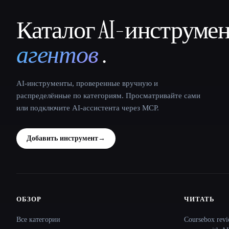
Каталог AI-инструме
That AI Collection
агентов
.
AI-инструменты, проверенные вручную и
распределённые по категориям. Просматривайте сами
или подключите AI-ассистента через MCP.
Добавить инструмент
→
ОБЗОР
ЧИТАТЬ
Site navigation
Все категории
Coursebox revi