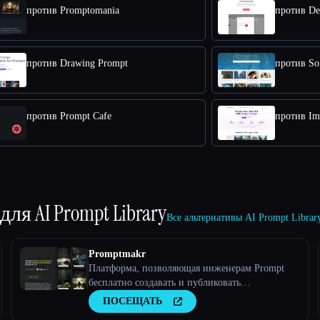
против Promptomania
против De
против Drawing Prompt
против So
против Prompt Cafe
против Im
 для
AI Prompt Library
Все альтернативы AI Prompt Libra
Promptmakr
Платформа, позволяющая инженерам Prompt
бесплатно создавать и публиковать
неограниченное количество подсказок по
ПОСЕЩАТЬ
искусственному интеллекту