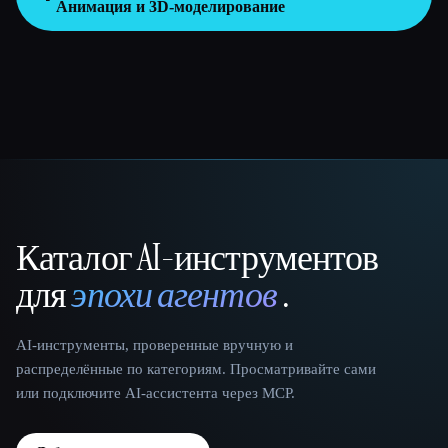
Анимация и 3D-моделирование
Каталог AI-инструментов
That AI Collection
для
эпохи агентов
.
AI-инструменты, проверенные вручную и
распределённые по категориям. Просматривайте сами
или подключите AI-ассистента через MCP.