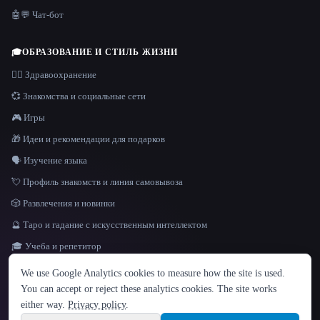
🤖💬 Чат-бот
🎓
ОБРАЗОВАНИЕ И СТИЛЬ ЖИЗНИ
👩‍⚕️ Здравоохранение
💞 Знакомства и социальные сети
🎮 Игры
🎁 Идеи и рекомендации для подарков
🗣️ Изучение языка
💘 Профиль знакомств и линия самовывоза
🎲 Развлечения и новинки
🔮 Таро и гадание с искусственным интеллектом
🎓 Учеба и репетитор
ЯЗЫК
We use Google Analytics cookies to measure how the site is used.
English
español
Français
Русский
简体中文
You can accept or reject these analytics cookies. The site works
Hindi
either way.
Privacy policy
.
© 2026 That AI Collection. Все права защищены.
·
Условия предоставления услуг
·
Site information