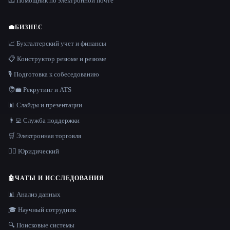
📧 Помощник по электронной почте
💼
БИЗНЕС
📈 Бухгалтерский учет и финансы
📋 Конструктор резюме и резюме
🎙️ Подготовка к собеседованию
🧑‍💼 Рекрутинг и ATS
📊 Слайды и презентации
👨‍💻 Служба поддержки
🛒 Электронная торговля
👩‍⚖️ Юридический
🤖
ЧАТЫ И ИССЛЕДОВАНИЯ
📊 Анализ данных
🎓 Научный сотрудник
🔍 Поисковые системы