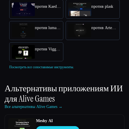
против Kaedim
против plask
против lumalabs
против Artefacts.ai
против Viggle AI Free Online: Transform Text into Dynamic 3D Animations
Посмотреть все сопоставимые инструменты.
Альтернативы приложениям ИИ
для
Alive Games
Все альтернативы Alive Games →
Meshy AI