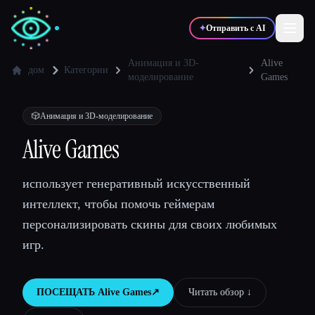
✦
Отправить с AI
Анимация и 3D-
Alive
дом
Категории
моделирование
Games
✍️
🎨
Писатели
Дизайнеры
🎲
Анимация и 3D-моделирование
Alive Games
💻
📈
Разработчики
Маркетологи
использует генеративный искусственный
🎓
🎬
Студенты
Креаторы
интеллект, чтобы помочь геймерам
персонализировать скины для своих любимых
игр.
Блог
ПОСЕЩАТЬ
Alive Games
↗︎
Читать обзор ↓︎
Сравнить инструменты