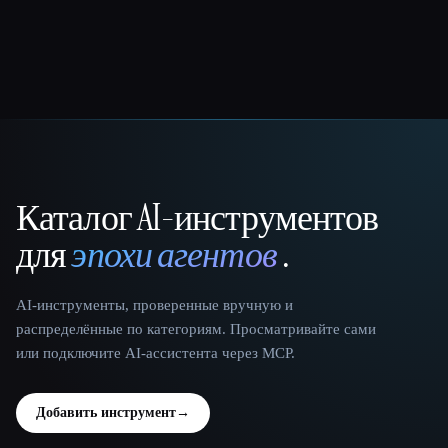
Каталог AI-инструментов
That AI Collection
для
эпохи агентов
.
AI-инструменты, проверенные вручную и
распределённые по категориям. Просматривайте сами
или подключите AI-ассистента через MCP.
Добавить инструмент
→