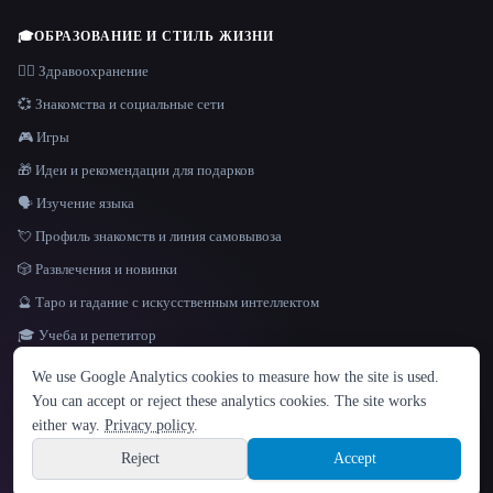
🎓
ОБРАЗОВАНИЕ И СТИЛЬ ЖИЗНИ
👩‍⚕️ Здравоохранение
💞 Знакомства и социальные сети
🎮 Игры
🎁 Идеи и рекомендации для подарков
🗣️ Изучение языка
💘 Профиль знакомств и линия самовывоза
🎲 Развлечения и новинки
🔮 Таро и гадание с искусственным интеллектом
🎓 Учеба и репетитор
ЯЗЫК
We use Google Analytics cookies to measure how the site is used.
English
español
Français
Русский
简体中文
You can accept or reject these analytics cookies. The site works
Hindi
either way.
Privacy policy
.
© 2026 That AI Collection. Все права защищены.
·
Условия предоставления услуг
·
Site information
политика конфиденциальности
·
·
Built with Metatron ★
Reject
Accept
build de3d624c
Sign up