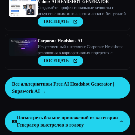
Vidnoz AI HEADSHOT GENERATOR
Создавайте профессиональные хедшоты с
искусственным интеллектом легко и без усилий
ПОСЕЩАТЬ
Corporate Headshots AI
Искусственный интеллект Corporate Headshots:
революция в корпоративных портретах с
помощью искусственного интеллекта
ПОСЕЩАТЬ
Все альтернативы Free AI Headshot Generator |
Supawork AI →
Посмотреть больше приложений из категории
🪪
Генератор выстрелов в голову