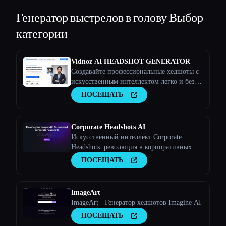
Генератор выстрелов в голову
Выбор
категории
Vidnoz AI HEADSHOT GENERATOR
Создавайте профессиональные хедшоты с
искусственным интеллектом легко и без
усилий
ПОСЕЩАТЬ
Corporate Headshots AI
Искусственный интеллект Corporate
Headshots: революция в корпоративных
портретах с помощью искусственного
ПОСЕЩАТЬ
интеллекта
ImageArt
ImageArt - Генератор хедшотов Imagine AI
ПОСЕЩАТЬ