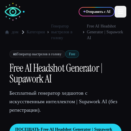
✦
Отправить с AI
Генератор
Free AI Headshot
дом
Категории
выстрелов в
Generator | Supawork
голову
AI
✍️
🎨
Писатели
Дизайнеры
🪪
Генератор выстрелов в голову
Free
💻
📈
Разработчики
Маркетологи
Free AI Headshot Generator |
Supawork AI
🎓
🎬
Студенты
Креаторы
Бесплатный генератор хедшотов с
искусственным интеллектом | Supawork AI (без
регистрации).
Блог
Сравнить инструменты
ПОСЕЩАТЬ
Free AI Headshot Generator | Supawork