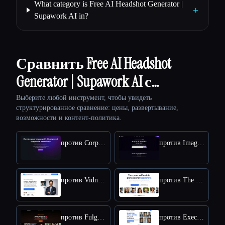
What category is Free AI Headshot Generator |
+
Supawork AI in?
Сравнить Free AI Headshot
Generator | Supawork AI с…
Выберите любой инструмент, чтобы увидеть
структурированное сравнение: цены, развертывание,
возможности и контент-политика.
против Corporate Headshots AI
против ImageArt
против Vidnoz AI HEADSHOT GENERATOR
против The Multiverse AI
против Fulgent AI
против Executive Headshots