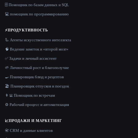
🗄️ Помощник по базам данных и SQL
💻 помощник по программированию
⚡
ПРОДУКТИВНОСТЬ
🦾 Агенты искусственного интеллекта
🧠 Ведение заметок и «второй мозг»
✅ Задачи и личный ассистент
🌱 Личностный рост и благополучие
🍳 Планировщик блюд и рецептов
🏖 Планировщик отпусков и поездок
👨‍💻 Помощник по встречам
⚙️ Рабочий процесс и автоматизация
📈
ПРОДАЖИ И МАРКЕТИНГ
📇 CRM и данные клиентов