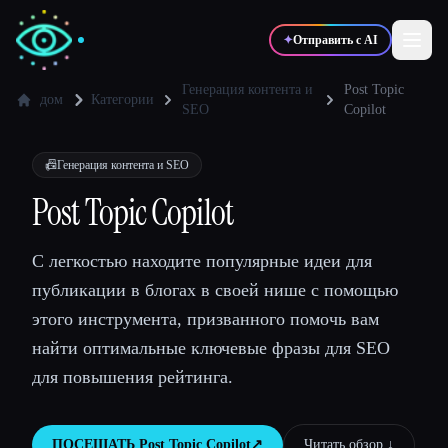
✦
Отправить с AI
Генерация контента и
Post Topic
дом
Категории
SEO
Copilot
✍️
🎨
Писатели
Дизайнеры
📠
Генерация контента и SEO
Post Topic Copilot
💻
📈
Разработчики
Маркетологи
С легкостью находите популярные идеи для
🎓
🎬
Студенты
Креаторы
публикации в блогах в своей нише с помощью
этого инструмента, призванного помочь вам
найти оптимальные ключевые фразы для SEO
для повышения рейтинга.
Блог
Сравнить инструменты
ПОСЕЩАТЬ
Post Topic Copilot
↗︎
Читать обзор ↓︎