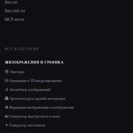
llms.txt
llms-full.txt
MCP server
ВСЕ КАТЕГОРИИ
🎨
ИЗОБРАЖЕНИЯ И ГРАФИКА
😎 Аватары
🎲 Анимация и 3D-моделирование
🔬 Апскейлер изображений
🏯 Архитектура и дизайн интерьера
🔁 Вариация изображения в изображение
🪪 Генератор выстрелов в голову
⚜️ Генератор логотипов