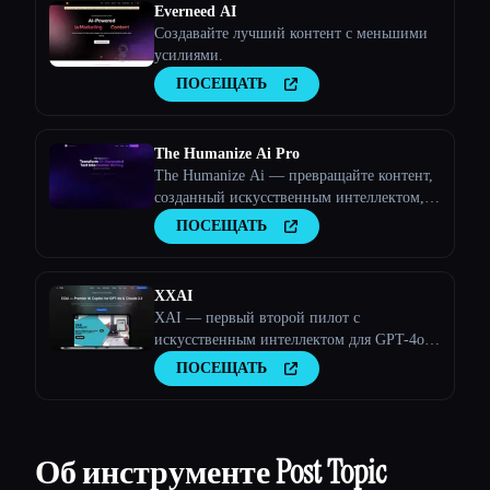
Everneed AI
Создавайте лучший контент с меньшими
усилиями.
ПОСЕЩАТЬ
The Humanize Ai Pro
The Humanize Ai — превращайте контент,
созданный искусственным интеллектом, в
текст, написанный людьми
ПОСЕЩАТЬ
XXAI
XAI — первый второй пилот с
искусственным интеллектом для GPT-4o и
Claude 3.5
ПОСЕЩАТЬ
Об инструменте Post Topic