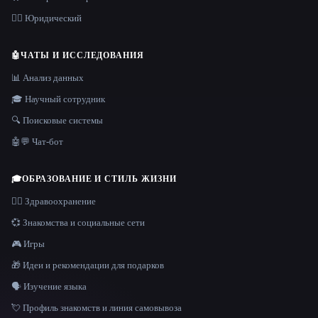
👩‍⚖️ Юридический
🤖
ЧАТЫ И ИССЛЕДОВАНИЯ
📊 Анализ данных
🎓 Научный сотрудник
🔍 Поисковые системы
🤖💬 Чат-бот
🎓
ОБРАЗОВАНИЕ И СТИЛЬ ЖИЗНИ
👩‍⚕️ Здравоохранение
💞 Знакомства и социальные сети
🎮 Игры
🎁 Идеи и рекомендации для подарков
🗣️ Изучение языка
💘 Профиль знакомств и линия самовывоза