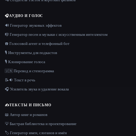
🎧
АУДИО И ГОЛОС
🔊 Генератор звуковых эффектов
🎼 Генератор песен и музыки с искусственным интеллектом
☎️ Голосовой агент и телефонный бот
🎙️ Инструменты для подкастов
🎙️ Клонирование голоса
🇺🇳 Перевод и стенограмма
📝🔉 Текст в речь
🎧 Усилитель звука и удаление вокала
✍️
ТЕКСТЫ И ПИСЬМО
📖 Автор книг и романов
💡 Быстрая библиотека и проектирование
🏷️ Генератор имен, слоганов и имён