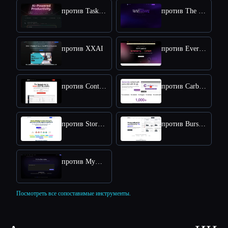
против Taskade
против The Humanize Ai Pro
против XXAI
против Everneed AI
против Content Raptor
против CarbonCopy
против StoryChief
против BurstyAI
против MyMap.AI YouTube Summarizer
Посмотреть все сопоставимые инструменты.