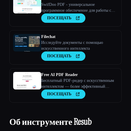
SwifDoo PDF - универсальное
программное обеспечение для работы с
PDF-файлами Идеальное решение для
ПОСЕЩАТЬ
ваших PDF-документов Просматривайте,
создавайте, редактируйте, конвертируйте
PDF-файлы и управляйте ими всего за
Filechat
несколько кликов
Исследуйте документы с помощью
искусственного интеллекта
ПОСЕЩАТЬ
Free AI PDF Reader
Бесплатный PDF-ридер с искусственным
интеллектом — более эффективный
способ понять любой PDF-файл
ПОСЕЩАТЬ
Об инструменте Resub