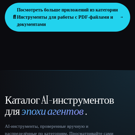
Посмотреть больше приложений из категории
📄
Инструменты для работы с PDF-файлами и
документами
Каталог AI-инструментов
That AI Collection
для
эпохи агентов
.
AI-инструменты, проверенные вручную и
распределённые по категориям. Просматривайте сами