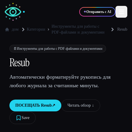
✦
Отправить с AI
Инструменты для работы с
дом
Категории
Resub
PDF-файлами и документами
✍️
🎨
Писатели
Дизайнеры
📄
Инструменты для работы с PDF-файлами и документами
Resub
💻
📈
Разработчики
Маркетологи
Автоматически форматируйте рукопись для
🎓
🎬
Студенты
Креаторы
любого журнала за считанные минуты.
ПОСЕЩАТЬ
Resub
↗︎
Читать обзор ↓︎
Блог
Save
Сравнить инструменты