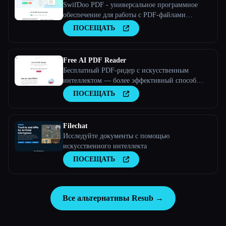
SwifDoo PDF - универсальное программное
обеспечение для работы с PDF-файлами
Идеальное решение для ваших PDF-документов
ПОСЕЩАТЬ
Просматривайте, создавайте, редактируйте,
конвертируйте PDF-файлы и управляйте ими
всего за несколько кликов
Free AI PDF Reader
Бесплатный PDF-ридер с искусственным
интеллектом — более эффективный способ
понять любой PDF-файл
ПОСЕЩАТЬ
Filechat
Исследуйте документы с помощью
искусственного интеллекта
ПОСЕЩАТЬ
Все альтернативы Resub →