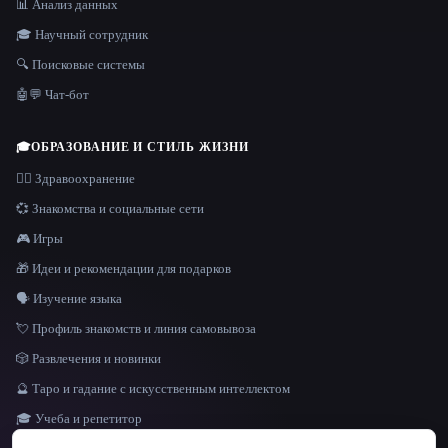
📊 Анализ данных
🎓 Научный сотрудник
🔍 Поисковые системы
🤖💬 Чат-бот
🎓
ОБРАЗОВАНИЕ И СТИЛЬ ЖИЗНИ
👩‍⚕️ Здравоохранение
💞 Знакомства и социальные сети
🎮 Игры
🎁 Идеи и рекомендации для подарков
🗣️ Изучение языка
💘 Профиль знакомств и линия самовывоза
🎲 Развлечения и новинки
🔮 Таро и гадание с искусственным интеллектом
🎓 Учеба и репетитор
ЯЗЫК