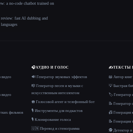
ew: a no-code chatbot trained on
 review: fast AI dubbing and
+ languages
🎧
АУДИО И ГОЛОС
✍️
ТЕКСТЫ 
в видео
🔊 Генератор звуковых эффектов
📖 Автор книг
🎼 Генератор песен и музыки с
💡 Быстрая би
искусственным интеллектом
в видео
🏷️ Генератор 
☎️ Голосовой агент и телефонный бот
📝 Генератор
🎙️ Инструменты для подкастов
отких фильмов
📠 Генерация 
🎙️ Клонирование голоса
📝 Генерация 
🇺🇳 Перевод и стенограмма
🕵️ Детектор 