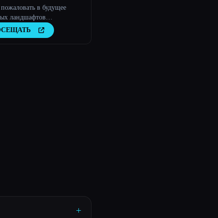
 пожаловать в будущее
вых ландшафтов
риимства AI.
ОСЕЩАТЬ
+