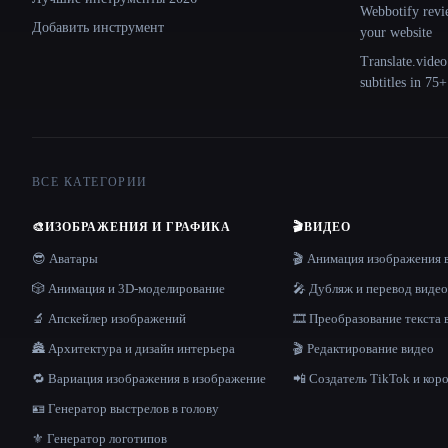
Webbotify revi
Добавить инструмент
your website
Translate.video
subtitles in 75
ВСЕ КАТЕГОРИИ
🎨
ИЗОБРАЖЕНИЯ И ГРАФИКА
🎬
ВИДЕО
😎 Аватары
🎬 Анимация изображения 
🎲 Анимация и 3D-моделирование
🎤 Дубляж и перевод видео
🔬 Апскейлер изображений
🎞️ Преобразование текста 
🏯 Архитектура и дизайн интерьера
🎬 Редактирование видео
🔁 Вариация изображения в изображение
📲 Создатель TikTok и кор
🪪 Генератор выстрелов в голову
⚜️ Генератор логотипов