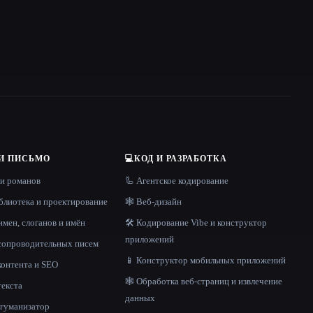
И ПИСЬМО
💻
КОД И РАЗРАБОТКА
 и романов
🦾 Агентское кодирование
блиотека и проектирование
🕸 Веб-дизайн
имен, слоганов и имён
🛠️ Кодирование Vibe и конструктор
приложений
 сопроводительных писем
📱 Конструктор мобильных приложений
контента и SEO
🕸️ Обработка веб-страниц и извлечение
текста
данных
и гуманизатор