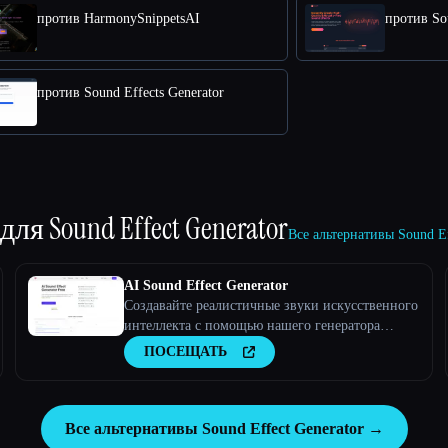
против HarmonySnippetsAI
против So
против Sound Effects Generator
 для
Sound Effect Generator
Все альтернативы Sound E
AI Sound Effect Generator
Создавайте реалистичные звуки искусственного
интеллекта с помощью нашего генератора
звуковых эффектов AI.
ПОСЕЩАТЬ
Все альтернативы Sound Effect Generator →