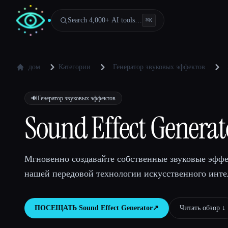
Search 4,000+ AI tools…
⌘
K
дом
Категории
Генератор звуковых эффектов
🔊
Генератор звуковых эффектов
Sound Effect Generat
Мгновенно создавайте собственные звуковые эфф
нашей передовой технологии искусственного инте
ПОСЕЩАТЬ
Sound Effect Generator
↗︎
Читать обзор ↓︎