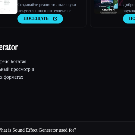
Создавайте реалистичные звуки
Добро
искусственного интеллекта с
звуко
помощью нашего генератора
гостеп
ПОСЕЩАТЬ
П
звуковых эффектов AI.
rator
фейс Богатая
ьный просмотр и
их форматах
hat is Sound Effect Generator used for?