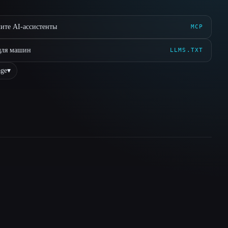
ите AI-ассистенты
MCP
для машин
LLMS.TXT
ge
▾