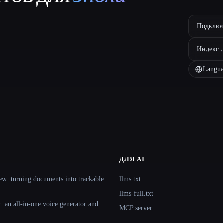
Подключ
Индекс 
Langua
ДЛЯ AI
ew: turning documents into trackable
llms.txt
llms-full.txt
 an all-in-one voice generator and
MCP server