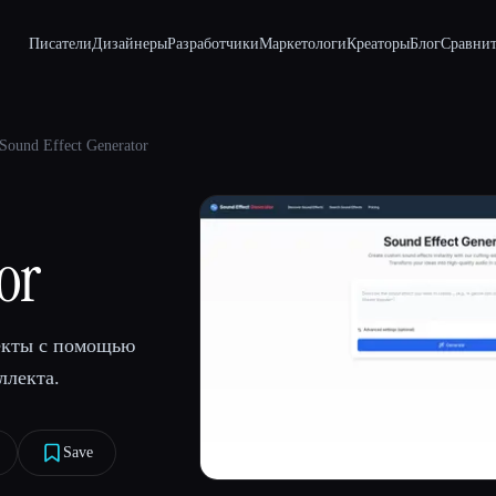
Писатели
Дизайнеры
Разработчики
Маркетологи
Креаторы
Блог
Сравнит
Sound Effect Generator
or
екты с помощью
ллекта.
Save