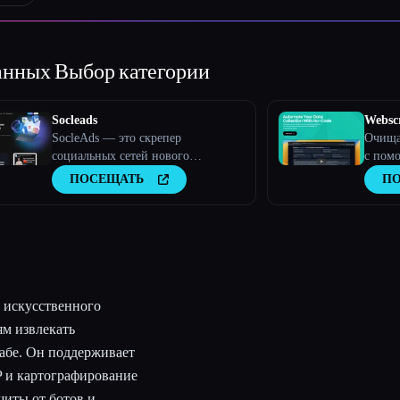
данных
Выбор категории
Socleads
Websc
SocleAds — это скрепер
Очищай
социальных сетей нового
с пом
поколения
интелл
ПОСЕЩАТЬ
П
 искусственного
ям извлекать
абе. Он поддерживает
P и картографирование
щиты от ботов и