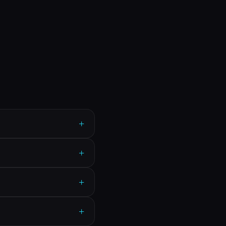
+
+
+
+