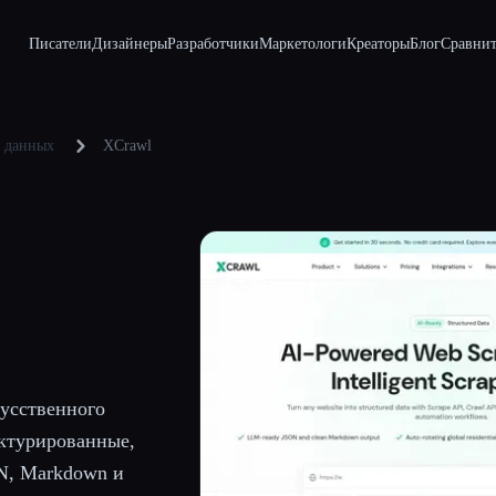
Писатели
Дизайнеры
Разработчики
Маркетологи
Креаторы
Блог
Сравнит
е данных
XCrawl
кусственного
уктурированные,
N, Markdown и