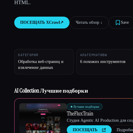
HTML.
ПОСЕЩАТЬ
XCrawl
↗︎
Читать обзор ↓︎
Save
Esc
КАТЕГОРИЯ
АЛЬТЕРНАТИВЫ
Обработка веб-страниц и
6 похожих инструментов
извлечение данных
AI Collection Лучшие подборки
★
Лучшие подборки
TheFluxTrain
Студия Agentic AI Production для с
ПОСЕЩАТЬ
Подробн