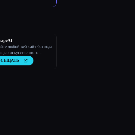
rapeAI
те любой веб-сайт без кода
ощью искусственного
екта
ОСЕЩАТЬ