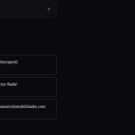
+
bscrapeAI
ctor Radar
anearvulnerabilidades.com