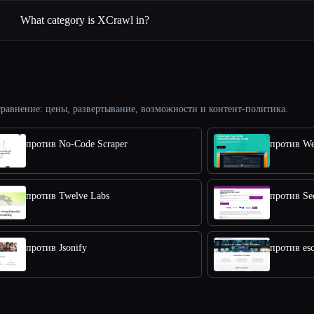
What category is XCrawl in?
равнение: цены, развертывание, возможности и контент-политика.
против No-Code Scraper
против We
против Twelve Labs
против Se
против Jsonify
против esc