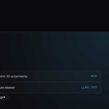
ите AI-ассистенты
MCP
для машин
LLMS.TXT
ge
▾