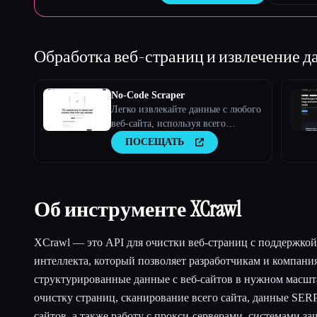
Обработка веб-страниц и извлечение 
No-Code Scraper
Легко извлекайте данные с любого
веб-сайта, используя всего
несколько простых входных
ПОСЕЩАТЬ
данных.
Об инструменте XCrawl
XCrawl — это API для очистки веб-страниц с поддержкой
интеллекта, который позволяет разработчикам и компани
структурированные данные с веб-сайтов в нужном масшт
очистку страниц, сканирование всего сайта, данные SER
сайтов, а также работу с прокси-серверами, системами за