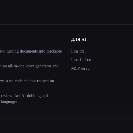
ДЛЯ AI
ew: turning documents into trackable
llms.txt
llms-full.txt
 an all-in-one voice generator and
MCP server
ew: a no-code chatbot trained on
 review: fast AI dubbing and
+ languages