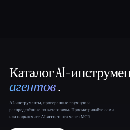
Каталог AI-инструме
That AI Collection
агентов
.
AI-инструменты, проверенные вручную и
распределённые по категориям. Просматривайте сами
или подключите AI-ассистента через MCP.