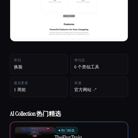
所有分类
关于
类别
替代品
换脸
6 个类似工具
最后更新
来源
1 周前
官方网站 ↗︎
AI Collection 热门精选
Esc
★
热门精选
TheFluxTrain