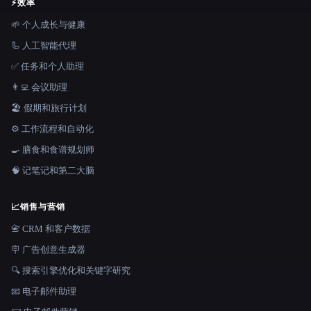
⚡
效率
🌱 个人成长与健康
🦾 人工智能代理
✅ 任务和个人助理
👨‍💻 会议助理
🏖 假期和旅行计划
⚙️ 工作流程和自动化
🍳 膳食和食谱规划师
🧠 记笔记和第二大脑
📈
销售与营销
📇 CRM 和客户数据
🪧 广告创意生成器
🔍 搜索引擎优化和关键字研究
📧 电子邮件助理