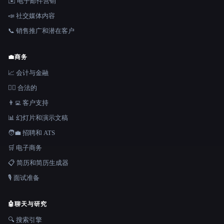
✉️ 电子邮件营销
📣 社交媒体内容
📞 销售推广和潜在客户
💼
商务
📈 会计与金融
👩‍⚖️ 合法的
👨‍💻 客户支持
📊 幻灯片和演示文稿
🧑‍💼 招聘和 ATS
🛒 电子商务
📋 简历和简历生成器
🎙️ 面试准备
🤖
聊天与研究
🔍 搜索引擎