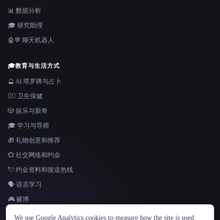
📊 数据分析
🎓 研究助理
🤖💬 聊天机器人
🎓
教育与生活方式
🔮 AI 塔罗牌与占卜
👩‍⚕️ 卫生保健
🎲 娱乐与新奇
🎓 学习与导师
🎁 礼物创意和推荐
💞 社交网络和约会
💘 约会资料和接送热线
🗣️ 语言学习
🎮 赌博
语言
We use Google Analytics cookies to measure how the site is used.
English
español
Français
Русский
简体中文