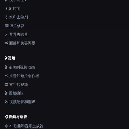
👩‍🎤 时尚
💧 水印去除剂
🖼️ 照片修复
🪄 背景去除器
📸 面部和美容评级
🎬
视频
🎬 图像到视频动画
📲 抖音和短片创作者
🎞️ 文字转视频
🎬 视频编辑
🎤 视频配音和翻译
🎧
音频与语音
🎼 AI 歌曲和音乐生成器