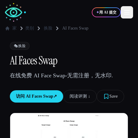
✦
用 AI 提交
家
类别
换脸
AI Faces Swap
✍️
🎨
写作者
设计师
🎭
换脸
AI Faces Swap
💻
📈
开发者
营销
在线免费 AI Face Swap-无需注册，无水印.
🎓
🎬
学生
创作者
访问
AI Faces Swap
↗︎
阅读评测 ↓︎
Save
博客
比较工具