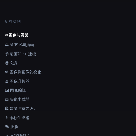
所有类别
🎨
图像与视觉
🌄 AI 艺术与插画
🎲 动画和 3D 建模
😎 化身
🔁 图像到图像的变化
🔬 图像升频器
🖼️ 图像编辑
🪪 头像生成器
🏯 建筑与室内设计
⚜️ 徽标生成器
🎭 换脸
🖌️ 文字转图片