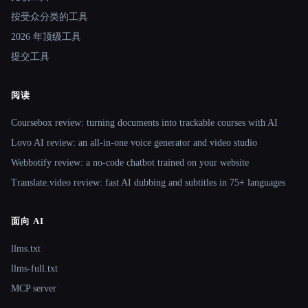
按受众分类的工具
2026 年顶级工具
提交工具
阅读
Coursebox review: turning documents into trackable courses with AI
Lovo AI review: an all-in-one voice generator and video studio
Webbotify review: a no-code chatbot trained on your website
Translate.video review: fast AI dubbing and subtitles in 75+ languages
面向 AI
llms.txt
llms-full.txt
MCP server