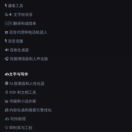
🎙️ 播客工具
📝🔉 文字转语音
🇺🇳 翻译和成绩单
☎️ 语音代理和电话机器人
🎙️ 语音克隆
🔊 音效生成器
🎧 音频增强器和人声去除
✍️
文字与写作
🕵️ AI 探测器和人性化器
📄 PDF 和文档工具
📖 书籍和小说作家
📠 内容生成和搜索引擎优化
✍️ 写作助理
💡 即时库与工程