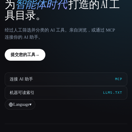
为
智能体时代
打造的 AI 工
That AI Collection
具目录。
经过人工筛选并分类的 AI 工具。亲自浏览，或通过 MCP
连接你的 AI 助手。
提交您的工具
→
连接 AI 助手
MCP
机器可读索引
LLMS.TXT
Language
▾