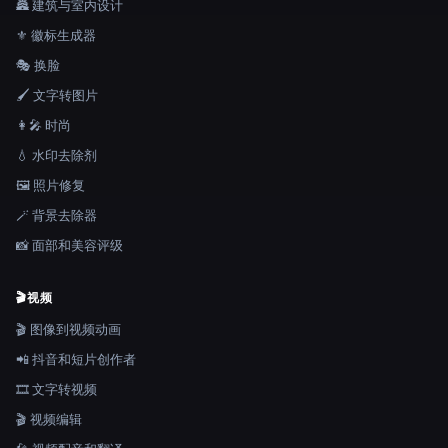
🏯 建筑与室内设计
⚜️ 徽标生成器
🎭 换脸
🖌️ 文字转图片
👩‍🎤 时尚
💧 水印去除剂
🖼️ 照片修复
🪄 背景去除器
📸 面部和美容评级
🎬
视频
🎬 图像到视频动画
📲 抖音和短片创作者
🎞️ 文字转视频
🎬 视频编辑