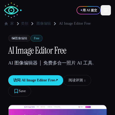
✦
用 AI 提交
家
类别
图像编辑
AI Image Editor Free
✍️
🎨
写作者
设计师
🖼️
图像编辑
Free
AI Image Editor Free
💻
📈
开发者
营销
AI 图像编辑器 │ 免费多合一照片 AI 工具.
🎓
🎬
学生
创作者
访问
AI Image Editor Free
↗︎
阅读评测 ↓︎
Save
博客
比较工具