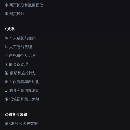
🕸️ 网页抓取和数据提取
🕸 网页设计
⚡
效率
🌱 个人成长与健康
🦾 人工智能代理
✅ 任务和个人助理
👨‍💻 会议助理
🏖 假期和旅行计划
⚙️ 工作流程和自动化
🍳 膳食和食谱规划师
🧠 记笔记和第二大脑
📈
销售与营销
📇 CRM 和客户数据