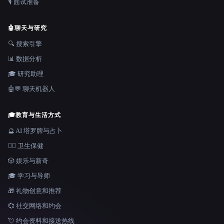
🎙️ 面试准备
🤖
聊天与研究
🔍 搜索引擎
📊 数据分析
🎓 研究助理
🤖💬 聊天机器人
🎓
教育与生活方式
🔮 AI 塔罗牌与占卜
👩‍⚕️ 卫生保健
🎲 娱乐与新奇
🎓 学习与导师
🎁 礼物创意和推荐
💞 社交网络和约会
💘 约会资料和接送热线