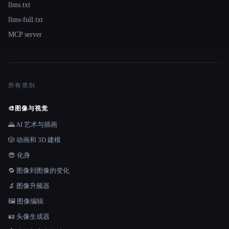
llms.txt
llms-full.txt
MCP server
所有类别
🎨
图像与视觉
🌄 AI 艺术与插画
🎲 动画和 3D 建模
😎 化身
🔁 图像到图像的变化
🔬 图像升频器
🖼️ 图像编辑
🪪 头像生成器