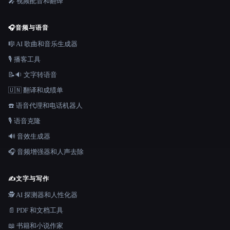
🎤 视频配音和翻译
🎧
音频与语音
🎼 AI 歌曲和音乐生成器
🎙️ 播客工具
📝🔉 文字转语音
🇺🇳 翻译和成绩单
☎️ 语音代理和电话机器人
🎙️ 语音克隆
🔊 音效生成器
🎧 音频增强器和人声去除
✍️
文字与写作
🕵️ AI 探测器和人性化器
📄 PDF 和文档工具
📖 书籍和小说作家