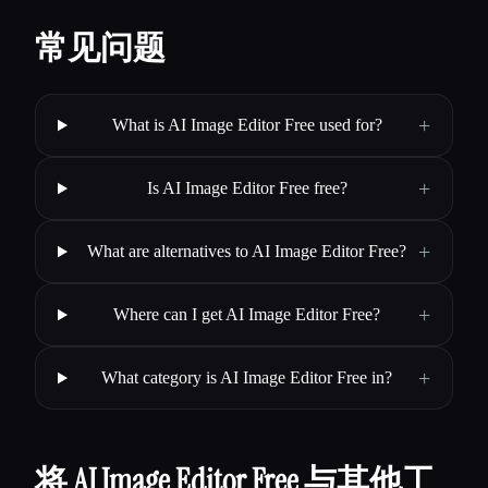
常见问题
+
What is AI Image Editor Free used for?
+
Is AI Image Editor Free free?
+
What are alternatives to AI Image Editor Free?
+
Where can I get AI Image Editor Free?
+
What category is AI Image Editor Free in?
将 AI Image Editor Free 与其他工