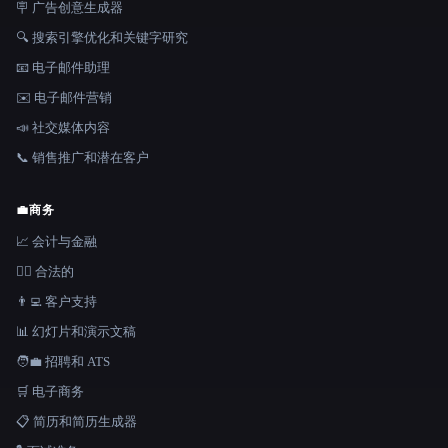
🪧 广告创意生成器
🔍 搜索引擎优化和关键字研究
📧 电子邮件助理
✉️ 电子邮件营销
📣 社交媒体内容
📞 销售推广和潜在客户
💼
商务
📈 会计与金融
👩‍⚖️ 合法的
👨‍💻 客户支持
📊 幻灯片和演示文稿
🧑‍💼 招聘和 ATS
🛒 电子商务
📋 简历和简历生成器