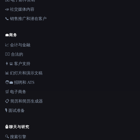
📣 社交媒体内容
📞 销售推广和潜在客户
💼
商务
📈 会计与金融
👩‍⚖️ 合法的
👨‍💻 客户支持
📊 幻灯片和演示文稿
🧑‍💼 招聘和 ATS
🛒 电子商务
📋 简历和简历生成器
🎙️ 面试准备
🤖
聊天与研究
🔍 搜索引擎