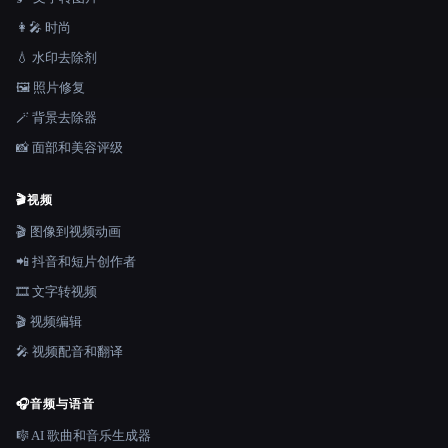
👩‍🎤 时尚
💧 水印去除剂
🖼️ 照片修复
🪄 背景去除器
📸 面部和美容评级
🎬
视频
🎬 图像到视频动画
📲 抖音和短片创作者
🎞️ 文字转视频
🎬 视频编辑
🎤 视频配音和翻译
🎧
音频与语音
🎼 AI 歌曲和音乐生成器