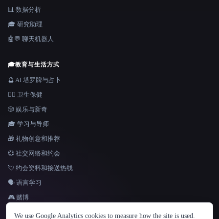
📊 数据分析
🎓 研究助理
🤖💬 聊天机器人
🎓
教育与生活方式
🔮 AI 塔罗牌与占卜
👩‍⚕️ 卫生保健
🎲 娱乐与新奇
🎓 学习与导师
🎁 礼物创意和推荐
💞 社交网络和约会
💘 约会资料和接送热线
🗣️ 语言学习
🎮 赌博
语言
We use Google Analytics cookies to measure how the site is used.
English
español
Français
Русский
简体中文