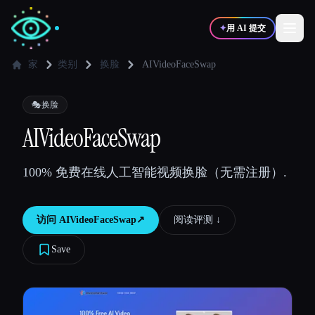
✦
用 AI 提交
家
类别
换脸
AIVideoFaceSwap
✍️
🎨
写作者
设计师
🎭
换脸
AIVideoFaceSwap
💻
📈
开发者
营销
100% 免费在线人工智能视频换脸（无需注册）.
🎓
🎬
学生
创作者
访问
AIVideoFaceSwap
↗︎
阅读评测 ↓︎
Save
博客
比较工具