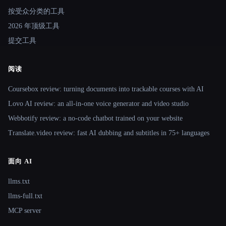
按受众分类的工具
2026 年顶级工具
提交工具
阅读
Coursebox review: turning documents into trackable courses with AI
Lovo AI review: an all-in-one voice generator and video studio
Webbotify review: a no-code chatbot trained on your website
Translate.video review: fast AI dubbing and subtitles in 75+ languages
面向 AI
llms.txt
llms-full.txt
MCP server