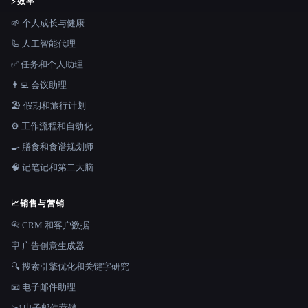
⚡
效率
🌱 个人成长与健康
🦾 人工智能代理
✅ 任务和个人助理
👨‍💻 会议助理
🏖 假期和旅行计划
⚙️ 工作流程和自动化
🍳 膳食和食谱规划师
🧠 记笔记和第二大脑
📈
销售与营销
📇 CRM 和客户数据
🪧 广告创意生成器
🔍 搜索引擎优化和关键字研究
📧 电子邮件助理
✉️ 电子邮件营销