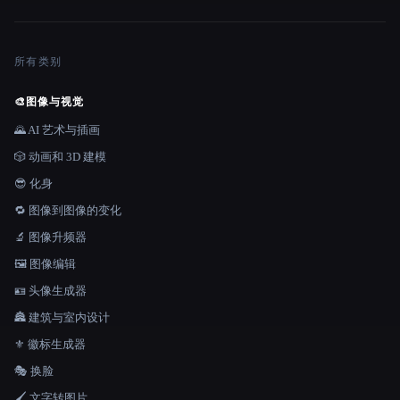
所有类别
🎨
图像与视觉
🌄 AI 艺术与插画
🎲 动画和 3D 建模
😎 化身
🔁 图像到图像的变化
🔬 图像升频器
🖼️ 图像编辑
🪪 头像生成器
🏯 建筑与室内设计
⚜️ 徽标生成器
🎭 换脸
🖌️ 文字转图片