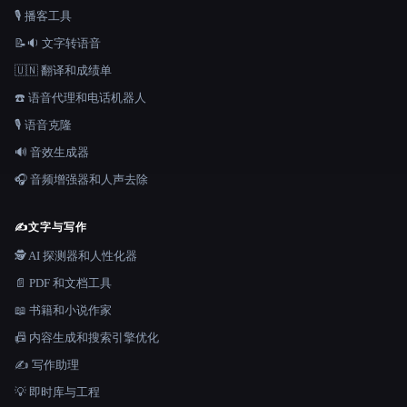
🎙️ 播客工具
📝🔉 文字转语音
🇺🇳 翻译和成绩单
☎️ 语音代理和电话机器人
🎙️ 语音克隆
🔊 音效生成器
🎧 音频增强器和人声去除
✍️
文字与写作
🕵️ AI 探测器和人性化器
📄 PDF 和文档工具
📖 书籍和小说作家
📠 内容生成和搜索引擎优化
✍️ 写作助理
💡 即时库与工程