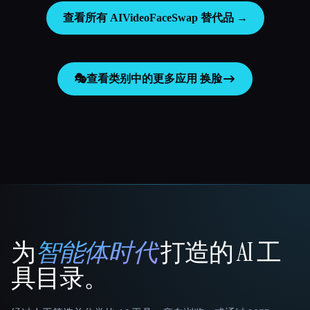
查看所有 AIVideoFaceSwap 替代品 →
🎭
查看类别中的更多应用
换脸
为
智能体时代
打造的 AI 工
That AI Collection
具目录。