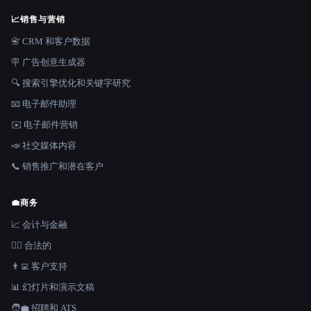
📈
销售与营销
📇 CRM 和客户数据
🪧 广告创意生成器
🔍 搜索引擎优化和关键字研究
📧 电子邮件助理
✉️ 电子邮件营销
📣 社交媒体内容
📞 销售推广和潜在客户
💼
商务
📈 会计与金融
👩‍⚖️ 合法的
👨‍💻 客户支持
📊 幻灯片和演示文稿
🧑‍💼 招聘和 ATS