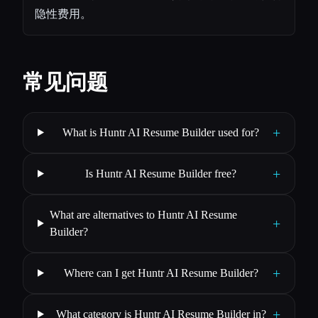
隐性费用。
常见问题
+
What is Huntr AI Resume Builder used for?
+
Is Huntr AI Resume Builder free?
What are alternatives to Huntr AI Resume
+
Builder?
+
Where can I get Huntr AI Resume Builder?
+
What category is Huntr AI Resume Builder in?