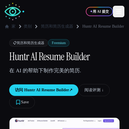
✦
用 AI 提交
家
类别
简历和简历生成器
Huntr AI Resume Builder
✍️
🎨
写作者
设计师
📋
简历和简历生成器
Freemium
Huntr AI Resume Builder
💻
📈
开发者
营销
在 AI 的帮助下制作完美的简历.
🎓
🎬
学生
创作者
访问
Huntr AI Resume Builder
↗︎
阅读评测 ↓︎
Save
博客
比较工具