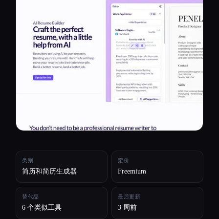
所有分类
关于
类别
定价
简历和简历生成器
Freemium
替代品
最后更新
6 个类似工具
3 周前