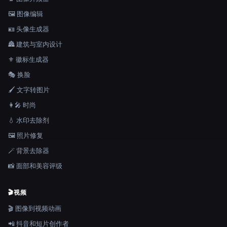
🖼️ 图像编辑
🪪 头像生成器
🏯 建筑与室内设计
⚜️ 徽标生成器
🎭 换脸
🖌️ 文字转图片
👩‍🎤 时尚
💧 水印去除剂
🖼️ 照片修复
🪄 背景去除器
📸 面部和美容评级
🎬
视频
🎬 图像到视频动画
📲 抖音和短片创作者