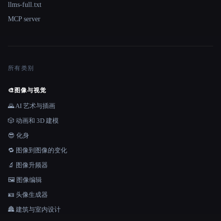
llms-full.txt
MCP server
所有类别
🎨
图像与视觉
🌄 AI 艺术与插画
🎲 动画和 3D 建模
😎 化身
🔁 图像到图像的变化
🔬 图像升频器
🖼️ 图像编辑
🪪 头像生成器
🏯 建筑与室内设计