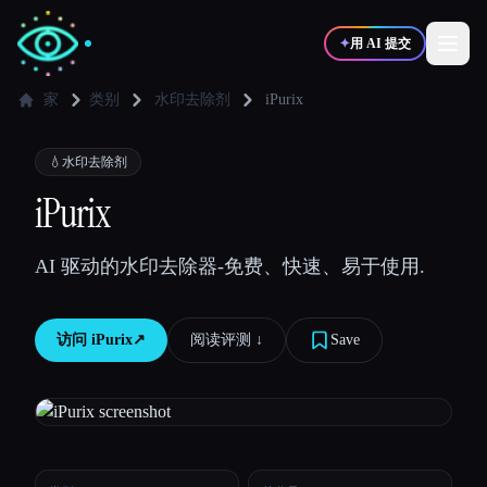
✦
用 AI 提交
家
类别
水印去除剂
iPurix
✍️
🎨
写作者
设计师
💧
水印去除剂
iPurix
💻
📈
开发者
营销
AI 驱动的水印去除器-免费、快速、易于使用.
🎓
🎬
学生
创作者
访问
iPurix
↗︎
阅读评测 ↓︎
Save
博客
比较工具