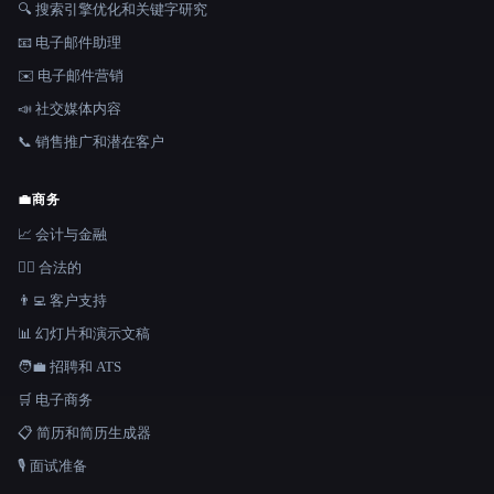
🔍 搜索引擎优化和关键字研究
📧 电子邮件助理
✉️ 电子邮件营销
📣 社交媒体内容
📞 销售推广和潜在客户
💼
商务
📈 会计与金融
👩‍⚖️ 合法的
👨‍💻 客户支持
📊 幻灯片和演示文稿
🧑‍💼 招聘和 ATS
🛒 电子商务
📋 简历和简历生成器
🎙️ 面试准备