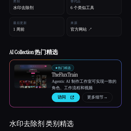
类别
替代品
水印去除剂
6 个类似工具
所有分类
最后更新
来源
关于
1 周前
官方网站 ↗︎
AI Collection 热门精选
★
热门精选
TheFluxTrain
Agentic AI 制作工作室可实现一致的
角色、工作流程和视频
访问
更多细节
→
Esc
水印去除剂
类别精选