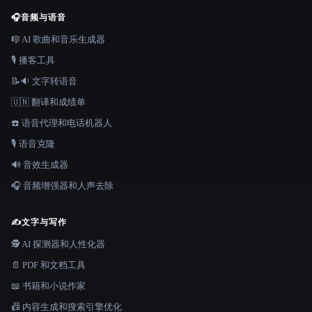
🎧
音频与语音
🎼 AI 歌曲和音乐生成器
🎙️ 播客工具
📝🔉 文字转语音
🇺🇳 翻译和成绩单
☎️ 语音代理和电话机器人
🎙️ 语音克隆
🔊 音效生成器
🎧 音频增强器和人声去除
✍️
文字与写作
🕵️ AI 探测器和人性化器
📄 PDF 和文档工具
📖 书籍和小说作家
📠 内容生成和搜索引擎优化