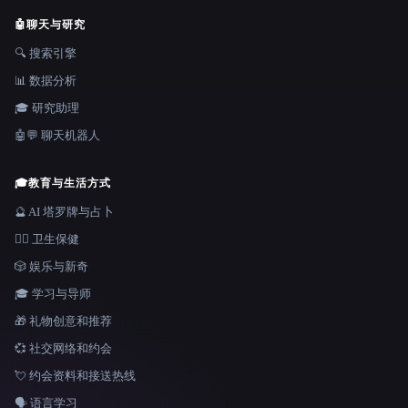
🤖
聊天与研究
🔍 搜索引擎
📊 数据分析
🎓 研究助理
🤖💬 聊天机器人
🎓
教育与生活方式
🔮 AI 塔罗牌与占卜
👩‍⚕️ 卫生保健
🎲 娱乐与新奇
🎓 学习与导师
🎁 礼物创意和推荐
💞 社交网络和约会
💘 约会资料和接送热线
🗣️ 语言学习