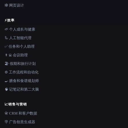
🕸 网页设计
⚡
效率
🌱 个人成长与健康
🦾 人工智能代理
✅ 任务和个人助理
👨‍💻 会议助理
🏖 假期和旅行计划
⚙️ 工作流程和自动化
🍳 膳食和食谱规划师
🧠 记笔记和第二大脑
📈
销售与营销
📇 CRM 和客户数据
🪧 广告创意生成器