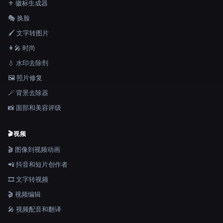
⚜️ 徽标生成器
🎭 换脸
🖌️ 文字转图片
👩‍🎤 时尚
💧 水印去除剂
🖼️ 照片修复
🪄 背景去除器
📸 面部和美容评级
🎬
视频
🎬 图像到视频动画
📲 抖音和短片创作者
🎞️ 文字转视频
🎬 视频编辑
🎤 视频配音和翻译