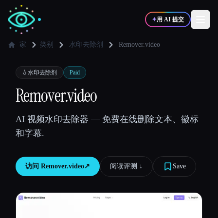
✦
用 AI 提交
家
类别
水印去除剂
Remover.video
✍️
🎨
写作者
设计师
💧
水印去除剂
Paid
Remover.video
💻
📈
开发者
营销
AI 视频水印去除器 — 免费在线删除文本、徽标
和字幕.
🎓
🎬
学生
创作者
访问
Remover.video
↗︎
阅读评测 ↓︎
Save
博客
比较工具