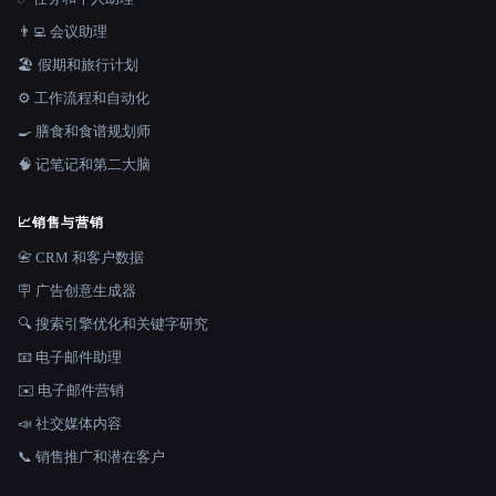
👨‍💻 会议助理
🏖 假期和旅行计划
⚙️ 工作流程和自动化
🍳 膳食和食谱规划师
🧠 记笔记和第二大脑
📈
销售与营销
📇 CRM 和客户数据
🪧 广告创意生成器
🔍 搜索引擎优化和关键字研究
📧 电子邮件助理
✉️ 电子邮件营销
📣 社交媒体内容
📞 销售推广和潜在客户