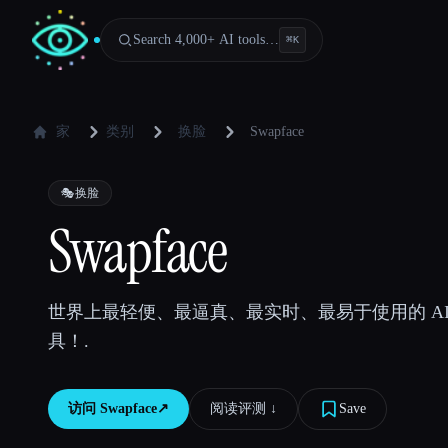
Search 4,000+ AI tools…
⌘
K
家
类别
换脸
Swapface
🎭
换脸
Swapface
世界上最轻便、最逼真、最实时、最易于使用的 AI Fac
具！.
访问
Swapface
↗︎
阅读评测 ↓︎
Save