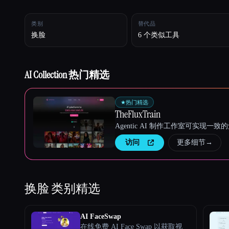
类别
替代品
换脸
6 个类似工具
Esc
AI Collection 热门精选
★
热门精选
TheFluxTrain
Agentic AI 制作工作室可实现
访问
更多细节
→
换脸
类别精选
AI FaceSwap
在线免费 AI Face Swap 以获取视