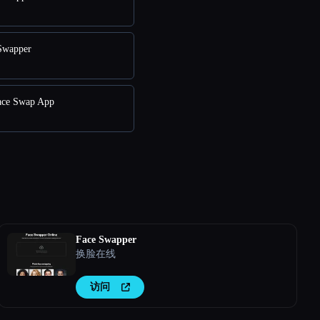
wapper
ce Swap App
Face Swapper
换脸在线
访问