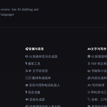
 review: fast AI dubbing and
+ languages
🎧
音频与语音
✍️
文字与写作
🎼 AI 歌曲和音乐生成器
🕵️ AI 探测
🎙️ 播客工具
📄 PDF 和文
📝🔉 文字转语音
📖 书籍和小
🇺🇳 翻译和成绩单
📠 内容生成
☎️ 语音代理和电话机器人
✍️ 写作助理
🎙️ 语音克隆
💡 即时库与
🔊 音效生成器
🏷️ 名称、
🎧 音频增强器和人声去除
📚 家庭作业