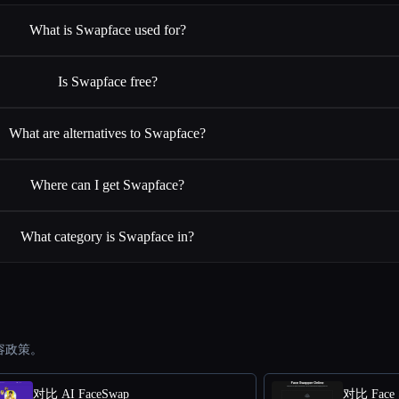
What is Swapface used for?
Is Swapface free?
What are alternatives to Swapface?
Where can I get Swapface?
What category is Swapface in?
容政策。
对比 AI FaceSwap
对比 Face 