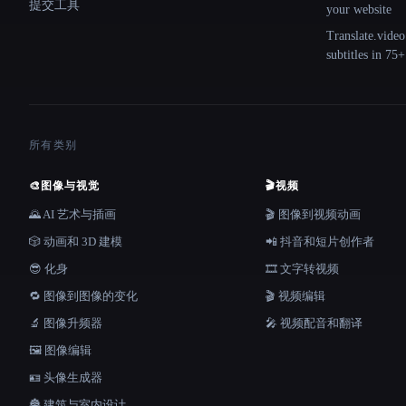
提交工具
your website
Translate.video
subtitles in 75
所有类别
🎨
图像与视觉
🎬
视频
🌄 AI 艺术与插画
🎬 图像到视频动画
🎲 动画和 3D 建模
📲 抖音和短片创作者
😎 化身
🎞️ 文字转视频
🔁 图像到图像的变化
🎬 视频编辑
🔬 图像升频器
🎤 视频配音和翻译
🖼️ 图像编辑
🪪 头像生成器
🏯 建筑与室内设计