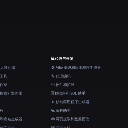
💻
代码与开发
器和人性化器
🛠️ Vibe 编码和应用程序生成器
档工具
🦾 代理编码
说作家
🔌 插件和扩展
和搜索引擎优化
🗄️ 数据库和 SQL 助手
📱 移动应用程序生成器
工程
💻 编程助手
口号和命名生成器
🕸️ 网页抓取和数据提取
和作文助手
🕸 网页设计