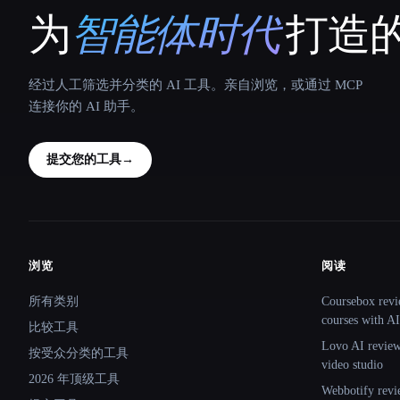
为
智能体时代
打造的
That AI Collection
经过人工筛选并分类的 AI 工具。亲自浏览，或通过 MCP
连接你的 AI 助手。
提交您的工具
→
浏览
阅读
Site navigation
所有类别
Coursebox revi
courses with AI
比较工具
Lovo AI review:
按受众分类的工具
video studio
2026 年顶级工具
Webbotify revi