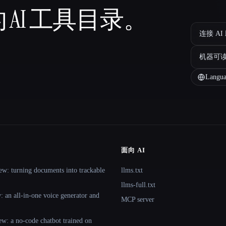
 AI 工具目录。
连接 AI
机器可
Langua
面向 AI
ew: turning documents into trackable
llms.txt
llms-full.txt
 an all-in-one voice generator and
MCP server
ew: a no-code chatbot trained on