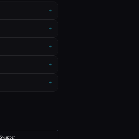
+
+
+
+
+
Swapper