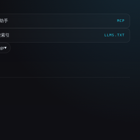
 助手
MCP
读索引
LLMS.TXT
ge
▾