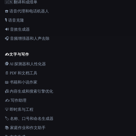
🇺🇳 翻译和成绩单
☎️ 语音代理和电话机器人
🎙️ 语音克隆
🔊 音效生成器
🎧 音频增强器和人声去除
✍️
文字与写作
🕵️ AI 探测器和人性化器
📄 PDF 和文档工具
📖 书籍和小说作家
📠 内容生成和搜索引擎优化
✍️ 写作助理
💡 即时库与工程
🏷️ 名称、口号和命名生成器
📚 家庭作业和作文助手