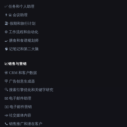
✅ 任务和个人助理
👨‍💻 会议助理
🏖 假期和旅行计划
⚙️ 工作流程和自动化
🍳 膳食和食谱规划师
🧠 记笔记和第二大脑
📈
销售与营销
📇 CRM 和客户数据
🪧 广告创意生成器
🔍 搜索引擎优化和关键字研究
📧 电子邮件助理
✉️ 电子邮件营销
📣 社交媒体内容
📞 销售推广和潜在客户