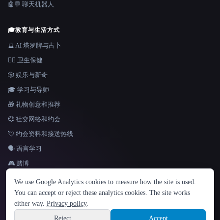
🤖💬 聊天机器人
🎓
教育与生活方式
🔮 AI 塔罗牌与占卜
👩‍⚕️ 卫生保健
🎲 娱乐与新奇
🎓 学习与导师
🎁 礼物创意和推荐
💞 社交网络和约会
💘 约会资料和接送热线
🗣️ 语言学习
🎮 赌博
语言
We use Google Analytics cookies to measure how the site is used.
English
español
Français
Русский
简体中文
You can accept or reject these analytics cookies. The site works
Hindi
either way.
Privacy policy
.
© 2026 That AI Collection. 保留所有权利。
·
服务条款
·
隐私政策
·
·
Site information
Built with Metatron ★
Reject
Accept