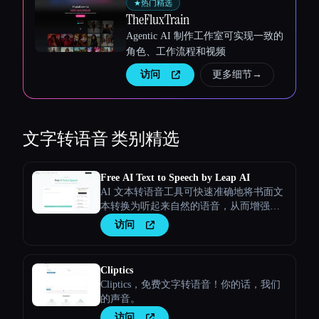
★
热门精选
TheFluxTrain
Agentic AI 制作工作室可实现一致的
角色、工作流程和视频
访问
更多细节
→
文字转语音
类别精选
Free AI Text to Speech by Leap AI
AI 文本转语音工具可快速准确地将书面文
Esc
本转换为听起来自然的语音，从而增强任
何文本的参与度和可访问性。
访问
Cliptics
Cliptics，免费文字转语音！你的话，我们
的声音。
访问