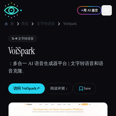
✦
用 AI 提交
家
类别
文字转语音
VoiSpark
✍️
🎨
写作者
设计师
📝🔉
文字转语音
VoiSpark
💻
📈
开发者
营销
：多合一 AI 语音生成器平台 | 文字转语音和语
音克隆.
🎓
🎬
学生
创作者
访问
VoiSpark
↗︎
阅读评测 ↓︎
Save
博客
比较工具