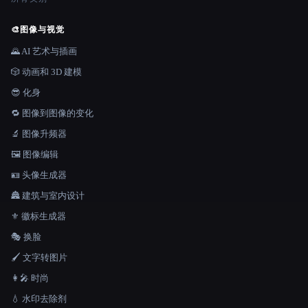
🎨
图像与视觉
🌄 AI 艺术与插画
🎲 动画和 3D 建模
😎 化身
🔁 图像到图像的变化
🔬 图像升频器
🖼️ 图像编辑
🪪 头像生成器
🏯 建筑与室内设计
⚜️ 徽标生成器
🎭 换脸
🖌️ 文字转图片
👩‍🎤 时尚
💧 水印去除剂