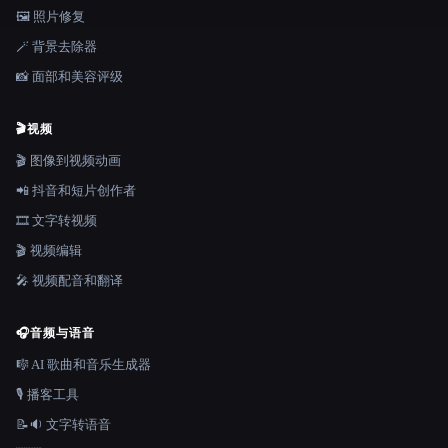
🖼️ 照片修复
🪄 背景去除器
📸 面部和美容评级
🎬
视频
🎬 图像到视频动画
📲 抖音和短片创作者
🎞️ 文字转视频
🎬 视频编辑
🎤 视频配音和翻译
🎧
音频与语音
🎼 AI 歌曲和音乐生成器
🎙️ 播客工具
📝🔉 文字转语音