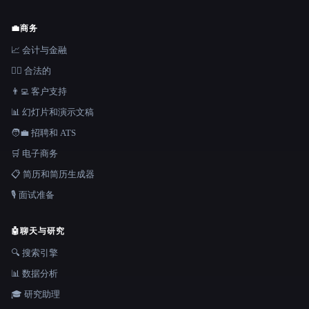
💼
商务
📈 会计与金融
👩‍⚖️ 合法的
👨‍💻 客户支持
📊 幻灯片和演示文稿
🧑‍💼 招聘和 ATS
🛒 电子商务
📋 简历和简历生成器
🎙️ 面试准备
🤖
聊天与研究
🔍 搜索引擎
📊 数据分析
🎓 研究助理