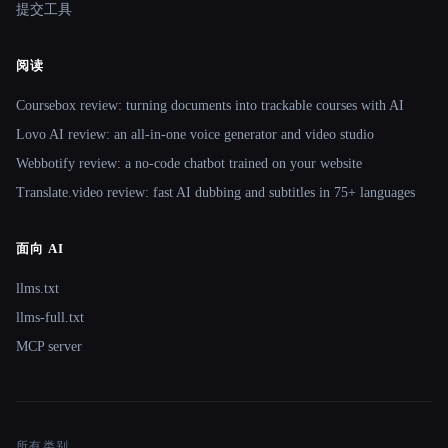
提交工具
阅读
Coursebox review: turning documents into trackable courses with AI
Lovo AI review: an all-in-one voice generator and video studio
Webbotify review: a no-code chatbot trained on your website
Translate.video review: fast AI dubbing and subtitles in 75+ languages
面向 AI
llms.txt
llms-full.txt
MCP server
所有类别