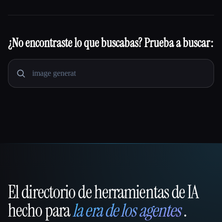
¿No encontraste lo que buscabas? Prueba a buscar:
El directorio de herramientas de IA
That AI Collection
hecho para
la era de los agentes
.