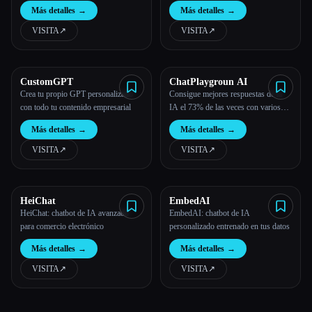
Más detalles
→
Más detalles
→
VISITA
↗︎
VISITA
↗︎
CustomGPT
ChatPlaygroun AI
Crea tu propio GPT personalizado
Consigue mejores respuestas de la
con todo tu contenido empresarial
IA el 73% de las veces con varios
chatbots
Más detalles
→
Más detalles
→
VISITA
↗︎
VISITA
↗︎
HeiChat
EmbedAI
HeiChat: chatbot de IA avanzado
EmbedAI: chatbot de IA
para comercio electrónico
personalizado entrenado en tus datos
Más detalles
→
Más detalles
→
VISITA
↗︎
VISITA
↗︎