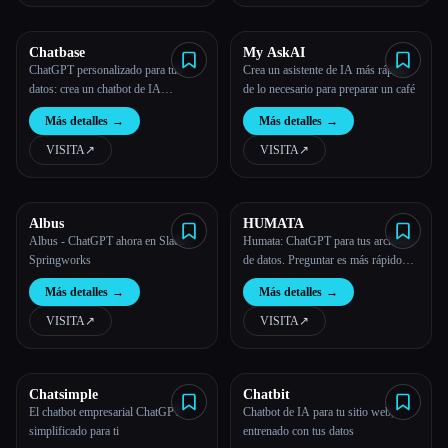
Todas las categorías
Chatbase
My AskAI
ChatGPT personalizado para tus
Crea un asistente de IA más rápido
Acerca de
datos: crea un chatbot de IA
de lo necesario para preparar un café
entrenado en tus datos
Más detalles
→
Más detalles
→
VISITA
↗︎
VISITA
↗︎
Albus
HUMATA
Albus - ChatGPT ahora en Slack |
Humata: ChatGPT para tus archivos
Esc
Springworks
de datos. Preguntar es más rápido
que hojear.
Más detalles
→
Más detalles
→
VISITA
↗︎
VISITA
↗︎
Chatsimple
Chatbit
El chatbot empresarial ChatGPT
Chatbot de IA para tu sitio web,
simplificado para ti
entrenado con tus datos