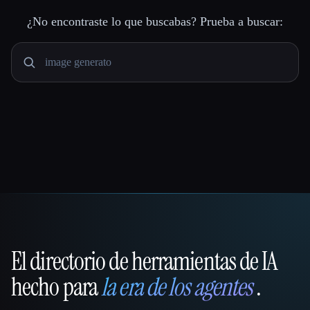
¿No encontraste lo que buscabas? Prueba a buscar:
El directorio de herramientas de IA
That AI Collection
hecho para
la era de los agentes
.