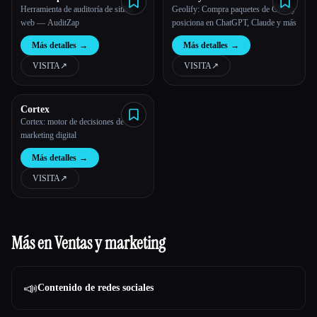
Herramienta de auditoría de sitios
Geolify: Compra paquetes de GEO y
web — AuditZap
posiciona en ChatGPT, Claude y más
Más detalles
→
Más detalles
→
VISITA
↗︎
VISITA
↗︎
Cortex
Cortex: motor de decisiones de
marketing digital
Más detalles
→
VISITA
↗︎
Más en Ventas y marketing
📣
Contenido de redes sociales