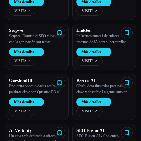
Más detalles
→
Más detalles
→
VISITA
↗︎
VISITA
↗︎
Serpwe
Linkter
Serpwe: Domina el SEO y los SERP
La herramienta #1 de enlaces
con la agrupación por temas
internos de IA para superestrellas del
SEO
Más detalles
→
Más detalles
→
VISITA
↗︎
VISITA
↗︎
QuestionDB
Kwrds AI
Encuentra oportunidades ocultas de
Obtén ideas ilimitadas para palabras
palabras clave con QuestionDB a la
clave y descubre La gente también
mitad de lo que cuesta la principal
hace preguntas con kwrds.ai
Más detalles
→
Más detalles
→
herramienta de SEO.
VISITA
↗︎
VISITA
↗︎
Al Visibility
SEO FusionAI
Un sitio web dedicado a ofrecer
SEO Fusion AI - Contenido