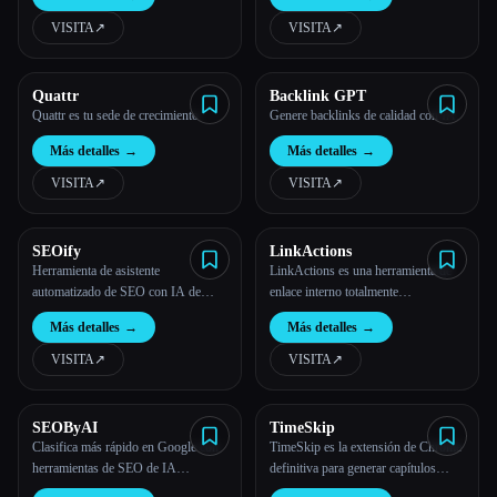
VISITA
↗︎
VISITA
↗︎
Todas las categorías
Acerca de
Quattr
Backlink GPT
Quattr es tu sede de crecimiento
Genere backlinks de calidad con IA.
Más detalles
→
Más detalles
→
VISITA
↗︎
VISITA
↗︎
SEOify
LinkActions
Herramienta de asistente
LinkActions es una herramienta de
automatizado de SEO con IA de
enlace interno totalmente
SEOify para ayudar a clasificar en
automatizada para tu sitio web.
Más detalles
→
Más detalles
→
Google
VISITA
↗︎
VISITA
↗︎
Esc
SEOByAI
TimeSkip
Clasifica más rápido en Google con
TimeSkip es la extensión de Chrome
herramientas de SEO de IA
definitiva para generar capítulos
GRATUITAS
optimizados para el SEO.