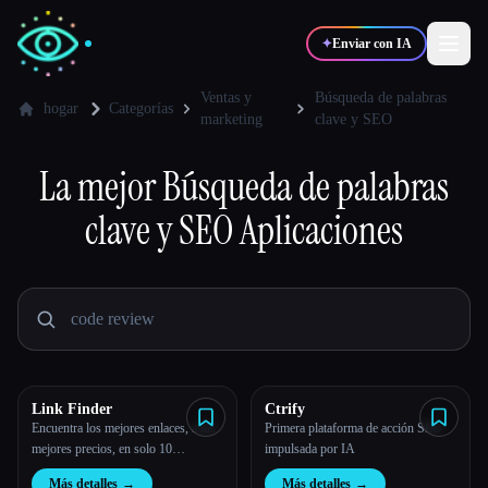
✦
Enviar con IA
Ventas y
Búsqueda de palabras
hogar
Categorías
marketing
clave y SEO
✍️
🎨
Escritores
Diseñadores
La mejor
Búsqueda de palabras
clave y SEO
Aplicaciones
💻
📈
Desarrolladores
Marketers
🎓
🎬
Estudiantes
Creadores
Link Finder
Ctrify
Blog
Encuentra los mejores enlaces, a los
Primera plataforma de acción SEO
mejores precios, en solo 10
impulsada por IA
segundos
Comparar herramientas
Más detalles
→
Más detalles
→