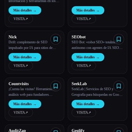
información y herramientas en los
campos del SEO, el marketing de
Más detalles
→
Más detalles
→
contenidos, el análisis de sitios web,
etc.
VISITA
↗︎
VISITA
↗︎
Nick
SEObot
Drift: complemento de SEO
SEO Bot: «robot SEO» totalmente
impulsado por IA para sitios de
autónomo con agentes de IA SEO
Framer
para fundadores ocupados
Más detalles
→
Más detalles
→
VISITA
↗︎
VISITA
↗︎
Countvisits
SeekLab
¡Cuenta las visitas! Herramienta de
SeekLab | Servicios de SEO y
análisis web para fundadores
Geografía para búsquedas en Google
ocupados
e IA
Más detalles
→
Más detalles
→
VISITA
↗︎
VISITA
↗︎
AuditZap
Geolify