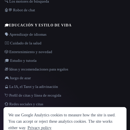
🔍 Los motores de búsqueda
🤖💬 Robot de chat
🎓
EDUCACIÓN Y ESTILO DE VIDA
🗣️ Aprendizaje de idiomas
👩‍⚕️ Cuidado de la salud
🎲 Entretenimiento y novedad
🎓 Estudio y tutoría
🎁 Ideas y recomendaciones para regalos
🎮 Juego de azar
🔮 La IA, el Tarot y la adivinación
💘 Perfil de citas y línea de recogida
💞 Redes sociales y citas
IDIOMA
We use Google Analytics cookies to measure how the site is used.
English
español
Français
Русский
简体中文
You can accept or reject these analytics cookies. The site works
Hindi
either way.
Privacy policy
.
© 2026 That AI Collection. Todos los derechos reservados.
·
Términos de servicios
·