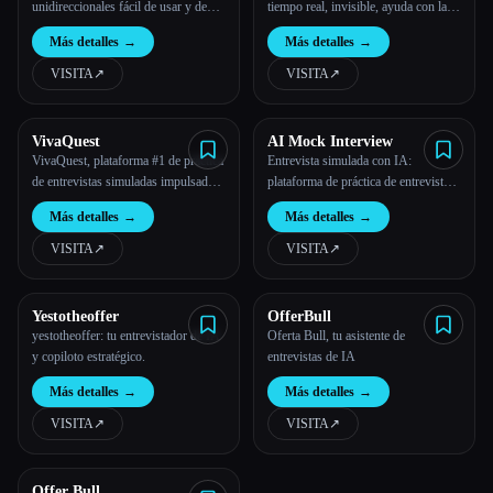
unidireccionales fácil de usar y de
tiempo real, invisible, ayuda con la
autoservicio.
codificación ｜Linkjob AI
Más detalles
→
Más detalles
→
VISITA
↗︎
VISITA
↗︎
VivaQuest
AI Mock Interview
VivaQuest, plataforma #1 de práctica
Entrevista simulada con IA:
de entrevistas simuladas impulsada
plataforma de práctica de entrevistas
por la IA
y entrenamiento
Más detalles
→
Más detalles
→
VISITA
↗︎
VISITA
↗︎
Yestotheoffer
OfferBull
yestotheoffer: tu entrevistador de IA
Oferta Bull, tu asistente de
y copiloto estratégico.
entrevistas de IA
Más detalles
→
Más detalles
→
VISITA
↗︎
VISITA
↗︎
Offer Bull