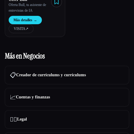
Oferta Bull, tu asistente de
entrevistas de IA
Más detalles
→
VISITA
↗︎
Más en Negocios
📋
Creador de currículums y currículums
📈
Cuentas y finanzas
👩‍⚖️
Legal