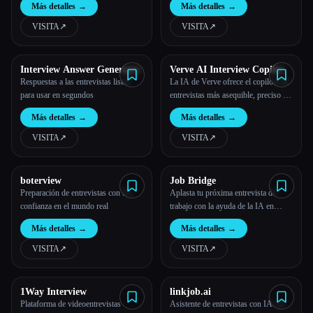
Más detalles
→
Más detalles
→
instantáneas y orientación específica
del sector.
VISITA
↗︎
VISITA
↗︎
Interview Answer Generator
Verve AI Interview Copilot
Respuestas a las entrevistas listas
La IA de Verve ofrece el copiloto de
para usar en segundos
entrevistas más asequible, preciso y
rápido para los candidatos. Nuestra
Más detalles
→
Más detalles
→
avanzada tecnología de inteligencia
artificial te ayuda a mejorar las
VISITA
↗︎
VISITA
↗︎
entrevistas con orientación en tiempo
real y respuestas precisas.
boterview
Job Bridge
Preparación de entrevistas con IA,
Aplasta tu próxima entrevista de
confianza en el mundo real
trabajo con la ayuda de la IA en
tiempo real
Más detalles
→
Más detalles
→
VISITA
↗︎
VISITA
↗︎
1Way Interview
linkjob.ai
Plataforma de videoentrevistas
Asistente de entrevistas con IA: en