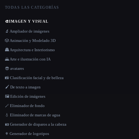
TODAS LAS CATEGORÍAS
🎨
IMAGEN Y VISUAL
🔬 Ampliador de imágenes
🎲 Animación y Modelado 3D
🏯 Arquitectura e Interiorismo
🌄 Arte e ilustración con IA
😎 avatares
📸 Clasificación facial y de belleza
🖌️ De texto a imagen
🖼️ Edición de imágenes
🪄 Eliminador de fondo
💧 Eliminador de marcas de agua
🪪 Generador de disparos a la cabeza
⚜️ Generador de logotipos