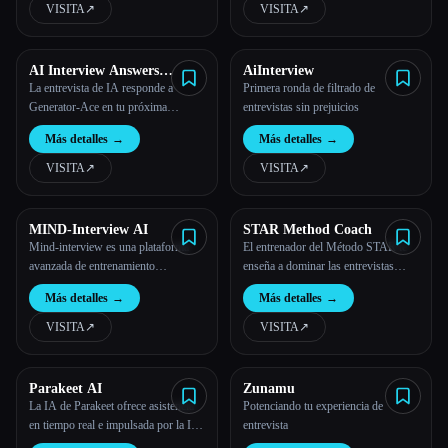
VISITA
↗︎
VISITA
↗︎
Todas las categorías
AI Interview Answers
AiInterview
Acerca de
Generator
La entrevista de IA responde a
Primera ronda de filtrado de
Generator-Ace en tu próxima
entrevistas sin prejuicios
entrevista
Más detalles
→
Más detalles
→
VISITA
↗︎
VISITA
↗︎
MIND-Interview AI
STAR Method Coach
Mind-interview es una plataforma
El entrenador del Método STAR te
avanzada de entrenamiento
enseña a dominar las entrevistas
impulsada por la IA diseñada para
conductuales con un entrenador de
Más detalles
→
Más detalles
→
ayudar a los usuarios a sobresalir en
entrevistas del Método STAR de IA.
las entrevistas de trabajo.
VISITA
↗︎
VISITA
↗︎
Esc
Parakeet AI
Zunamu
La IA de Parakeet ofrece asistencia
Potenciando tu experiencia de
en tiempo real e impulsada por la IA
entrevista
para las entrevistas, con respuestas