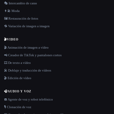
🎭 Intercambio de caras
👩‍🎤 Moda
🖼️ Restauración de fotos
🔁 Variación de imagen a imagen
🎬
VIDEO
🎬 Animación de imagen a vídeo
📲 Creador de TikTok y pantalones cortos
🎞️ De texto a vídeo
🎤 Doblaje y traducción de vídeos
🎬 Edición de vídeo
🎧
AUDIO Y VOZ
☎️ Agente de voz y robot telefónico
🎙️ Clonación de voz