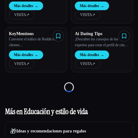
de IA.
para los comentarios de Facebook e
Más detalles
→
Más detalles
→
Instagram
VISITA
↗︎
VISITA
↗︎
KeyMentions
Ai Dating Tips
Convierte el tráfico de Reddit en
¡Descubre los consejos de los
clientes...
expertos para crear el perfil de citas
perfecto! Aprende a elegir las fotos
Más detalles
→
Más detalles
→
correctas
VISITA
↗︎
VISITA
↗︎
Loading...
Más en Educación y estilo de vida
🎁
Ideas y recomendaciones para regalos