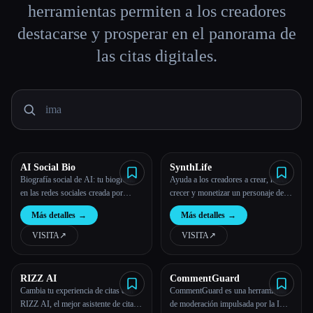
herramientas permiten a los creadores
Todas las categorías
destacarse y prosperar en el panorama de
las citas digitales.
Acerca de
Esc
AI Social Bio
SynthLife
Biografía social de AI: tu biografía
Ayuda a los creadores a crear, hacer
en las redes sociales creada por
crecer y monetizar un personaje de
inteligencia artificial
IA
Más detalles
→
Más detalles
→
VISITA
↗︎
VISITA
↗︎
RIZZ AI
CommentGuard
Cambia tu experiencia de citas con
CommentGuard es una herramienta
RIZZ AI, el mejor asistente de citas
de moderación impulsada por la IA