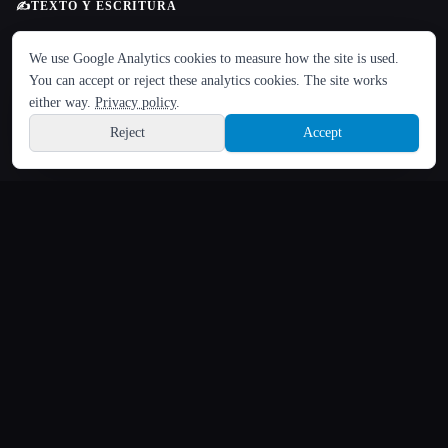
✍️
TEXTO Y ESCRITURA
IDIOMA
✍️ Asistente de Redacción
We use Google Analytics cookies to measure how the site is used.
English
español
Français
Русский
简体中文
📚 Ayudante de deberes y ensayos
You can accept or reject these analytics cookies. The site works
Hindi
💡 Biblioteca e ingeniería rápidas
either way.
Privacy policy
.
🕵️ Detector y humanizador de IA
Reject
Accept
Sign up
📖 Escritor de libros y novelas
📠 Generación de contenido y SEO
📝 Generación de texto
📝 Generador de cartas de presentación
🏷️ Generador de nombres, eslóganes y nombres
📄 Herramientas de PDF y documentos
💻
CÓDIGO Y DESARROLLO
🗄️ Auxiliar de bases de datos y SQL
💻 Auxiliar de programación