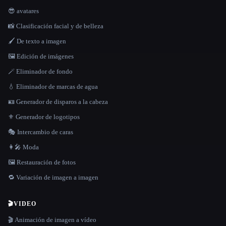
😎 avatares
📸 Clasificación facial y de belleza
🖌️ De texto a imagen
🖼️ Edición de imágenes
🪄 Eliminador de fondo
💧 Eliminador de marcas de agua
🪪 Generador de disparos a la cabeza
⚜️ Generador de logotipos
🎭 Intercambio de caras
👩‍🎤 Moda
🖼️ Restauración de fotos
🔁 Variación de imagen a imagen
🎬
VIDEO
🎬 Animación de imagen a vídeo