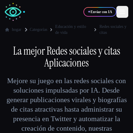
✦
Enviar con IA
Educación y estilo
Redes sociales y
hogar
Categorías
de vida
citas
✍️
🎨
Escritores
Diseñadores
La mejor
Redes sociales y citas
Aplicaciones
💻
📈
Desarrolladores
Marketers
Mejore su juego en las redes sociales con
🎓
🎬
Estudiantes
Creadores
soluciones impulsadas por IA. Desde
generar publicaciones virales y biografías
de citas atractivas hasta administrar su
Blog
presencia en Twitter y automatizar la
creación de contenido, nuestras
Comparar herramientas