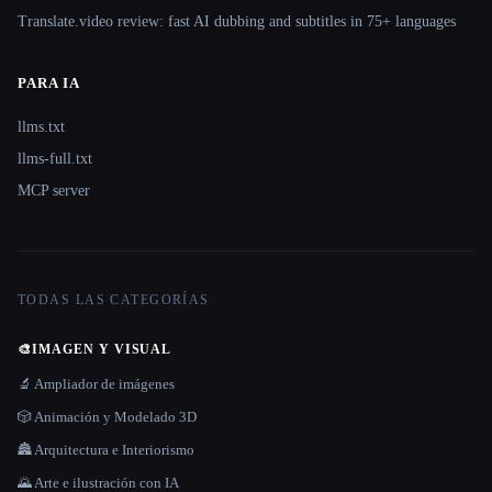
Translate.video review: fast AI dubbing and subtitles in 75+ languages
PARA IA
llms.txt
llms-full.txt
MCP server
TODAS LAS CATEGORÍAS
🎨
IMAGEN Y VISUAL
🔬 Ampliador de imágenes
🎲 Animación y Modelado 3D
🏯 Arquitectura e Interiorismo
🌄 Arte e ilustración con IA