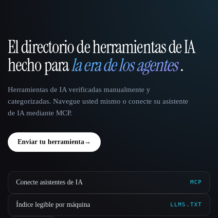
El directorio de herramientas de IA
That AI Collection
hecho para
la era de los agentes
.
Herramientas de IA verificadas manualmente y
categorizadas. Navegue usted mismo o conecte su asistente
de IA mediante MCP.
Enviar tu herramienta
→
Conecte asistentes de IA
MCP
Índice legible por máquina
LLMS.TXT