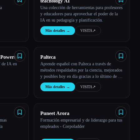
teachology AI
la
Una colección de herramientas para profesores
y educadores para aprovechar el poder de la
IA en su pedagogía y planificación.
Más detalles
→
VISITA
↗︎
 Powered
Palteca
 de IA en
Aprende español con Palteca a través de
métodos respaldados por la ciencia, mejorados
y posibles hoy en día gracias a lo último de la
IA.
Más detalles
→
VISITA
↗︎
Puneet Arora
omas
Formación empresarial y de liderazgo para tus
la
empleados - Corpoladder