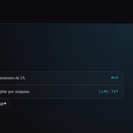
sistentes de IA
MCP
gible por máquina
LLMS.TXT
ge
▾