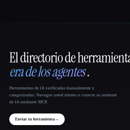
El directorio de herramient
That AI Collection
era de los agentes
.
Herramientas de IA verificadas manualmente y
categorizadas. Navegue usted mismo o conecte su asistente
de IA mediante MCP.
Enviar tu herramienta
→