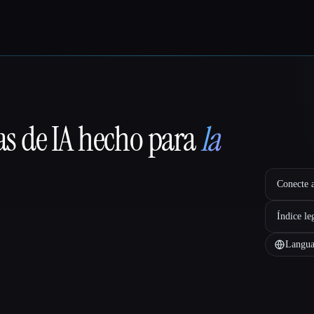
as de IA hecho para
la
Conecte a
Índice le
Langua