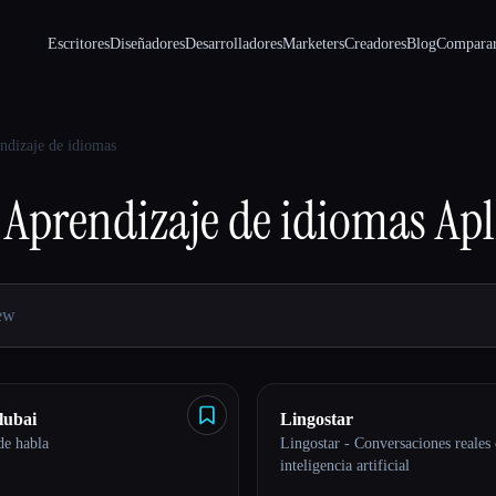
Escritores
Diseñadores
Desarrolladores
Marketers
Creadores
Blog
Compara
ndizaje de idiomas
Aprendizaje de idiomas
Apl
lubai
Lingostar
de habla
Lingostar - Conversaciones reales
inteligencia artificial