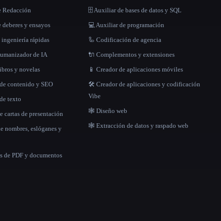
e Redacción
🗄️ Auxiliar de bases de datos y SQL
 deberes y ensayos
💻 Auxiliar de programación
 ingeniería rápidas
🦾 Codificación de agencia
 humanizador de IA
🔌 Complementos y extensiones
libros y novelas
📱 Creador de aplicaciones móviles
 de contenido y SEO
🛠️ Creador de aplicaciones y codificación
Vibe
de texto
🕸 Diseño web
e cartas de presentación
🕸️ Extracción de datos y raspado web
de nombres, eslóganes y
as de PDF y documentos