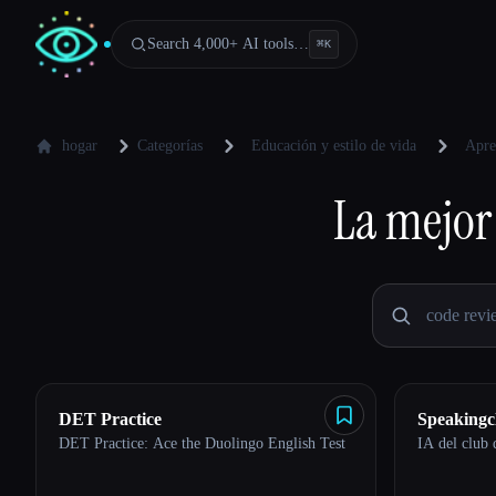
Search 4,000+ AI tools…
⌘
K
hogar
Categorías
Educación y estilo de vida
Apre
La mejor
DET Practice
Speakingc
DET Practice: Ace the Duolingo English Test
IA del club 