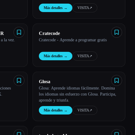
Más detalles
→
VISITA
↗︎
ER
Cratecode
a la vez.
Cratecode - Aprende a programar gratis
Más detalles
→
VISITA
↗︎
Glosa
aciones
Glosa: Aprende idiomas fácilmente. Domina
X.
los idiomas sin esfuerzo con Glosa. Participa,
aprende y triunfa.
Más detalles
→
VISITA
↗︎