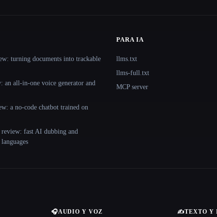
PARA IA
ew: turning documents into trackable
llms.txt
llms-full.txt
 an all-in-one voice generator and
MCP server
ew: a no-code chatbot trained on
 review: fast AI dubbing and
+ languages
🎧
AUDIO Y VOZ
✍️
TEXTO Y