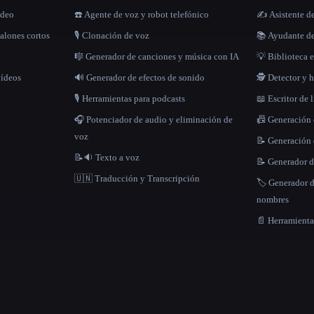
ídeo
☎️ Agente de voz y robot telefónico
✍️ Asistente d
alones cortos
🎙️ Clonación de voz
📚 Ayudante de
🎼 Generador de canciones y música con IA
💡 Biblioteca e
vídeos
🔊 Generador de efectos de sonido
🕵️ Detector y
🎙️ Herramientas para podcasts
📖 Escritor de 
🎧 Potenciador de audio y eliminación de
📠 Generación
voz
📝 Generación 
📝🔉 Texto a voz
📝 Generador d
🇺🇳 Traducción y Transcripción
🏷️ Generador 
nombres
📄 Herramient