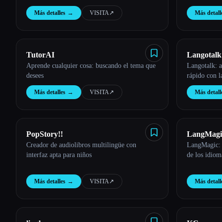
Más detalles
→
VISITA
↗︎
Más detall
Esc
TutorAI
Langotalk
Aprende cualquier cosa: buscando el tema que
Langotalk: 
desees
rápido con l
Más detalles
→
VISITA
↗︎
Más detall
PopStory!!
LangMagi
Creador de audiolibros multilingüe con
LangMagic: 
interfaz apta para niños
de los idiom
Más detalles
→
VISITA
↗︎
Más detall