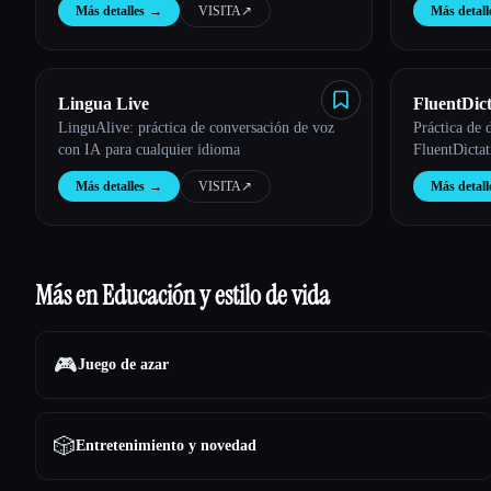
Más detalles
→
VISITA
↗︎
Más detall
Lingua Live
FluentDict
LinguAlive: práctica de conversación de voz
Práctica de 
con IA para cualquier idioma
FluentDictat
Más detalles
→
VISITA
↗︎
Más detall
Más en Educación y estilo de vida
🎮
Juego de azar
🎲
Entretenimiento y novedad