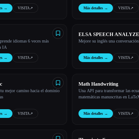
es
→
VISITA
↗︎
Más detalles
→
VISITA
↗︎
ELSA SPEECH ANALYZ
aprende idiomas 6 veces más
Mejore su inglés una conversación 
a IA
es
→
VISITA
↗︎
Más detalles
→
VISITA
↗︎
c
Math Handwriting
tu mejor camino hacia el dominio
Una API para transformar las ecu
as
matemáticas manuscritas en LaTe
es
→
VISITA
↗︎
Más detalles
→
VISITA
↗︎