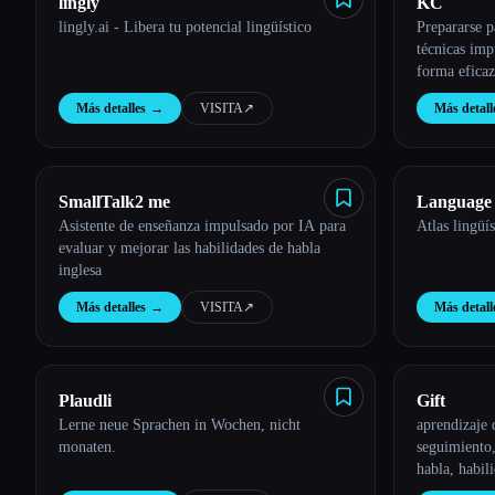
lingly
KC
lingly.ai - Libera tu potencial lingüístico
Prepararse 
técnicas imp
forma eficaz
Más detalles
→
VISITA
↗︎
Más detall
SmallTalk2 me
Language 
Asistente de enseñanza impulsado por IA para
Atlas lingüí
evaluar y mejorar las habilidades de habla
inglesa
Más detalles
→
VISITA
↗︎
Más detall
Plaudli
Gift
Lerne neue Sprachen in Wochen, nicht
aprendizaje 
monaten.
seguimiento,
habla, habil
audio, retro