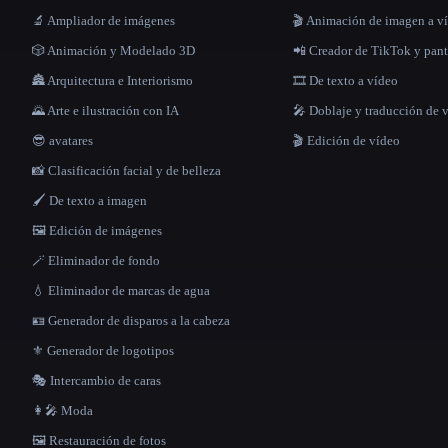
🔬 Ampliador de imágenes
🎬 Animación de imagen a v
🎲 Animación y Modelado 3D
📲 Creador de TikTok y pant
🏯 Arquitectura e Interiorismo
🎞️ De texto a vídeo
🌄 Arte e ilustración con IA
🎤 Doblaje y traducción de 
😎 avatares
🎬 Edición de vídeo
📸 Clasificación facial y de belleza
🖌️ De texto a imagen
🖼️ Edición de imágenes
🪄 Eliminador de fondo
💧 Eliminador de marcas de agua
🪪 Generador de disparos a la cabeza
⚜️ Generador de logotipos
🎭 Intercambio de caras
👩‍🎤 Moda
🖼️ Restauración de fotos