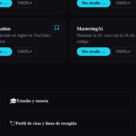
es
→
VISITA
↗︎
Más detalles
→
VISITA
↗︎
ation
MasteringAi
dictado en inglés en YouTube |
Dominar la IA: crea con la IA sin 
ion
código
es
→
VISITA
↗︎
Más detalles
→
VISITA
↗︎
🎓
Estudio y tutoría
💘
Perfil de citas y línea de recogida