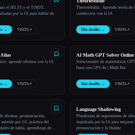
Theoriestudio
para el IELTS y el TOEFL:
Theoriestudio: Aprende teoría de 
ulsadas por la IA para hablar de
conducción con la IA
es
→
VISITA
↗︎
Más detalles
→
VISITA
↗︎
Atlas
AI Math GPT Solver Online
stico: aprende idiomas con la IA
Solucionador de matemáticas GPT
by GPT-4o | Math Bot
línea con GPT-4o | Math Bot
es
→
VISITA
↗︎
Más detalles
→
VISITA
↗︎
Language Shadowing
de idiomas, pronunciación,
Plataforma de seguimiento de idi
 asistido por IA, práctica del
impulsada por la IA para mejorar 
idades de habla, aprendizaje de
pronunciación y la fluidez
alimentación de pronunciación