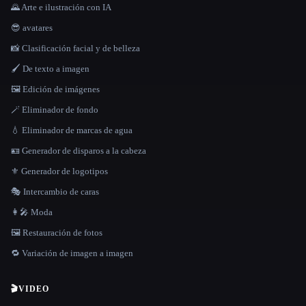
🌄 Arte e ilustración con IA
😎 avatares
📸 Clasificación facial y de belleza
🖌️ De texto a imagen
🖼️ Edición de imágenes
🪄 Eliminador de fondo
💧 Eliminador de marcas de agua
🪪 Generador de disparos a la cabeza
⚜️ Generador de logotipos
🎭 Intercambio de caras
👩‍🎤 Moda
🖼️ Restauración de fotos
🔁 Variación de imagen a imagen
🎬
VIDEO