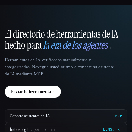
El directorio de herramientas de IA
That AI Collection
hecho para
la era de los agentes
.
Herramientas de IA verificadas manualmente y
categorizadas. Navegue usted mismo o conecte su asistente
de IA mediante MCP.
Enviar tu herramienta
→
Conecte asistentes de IA
MCP
Índice legible por máquina
LLMS.TXT