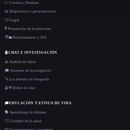
📈 Cuentas y finanzas
📊 Diapositivas y presentaciones
👩‍⚖️ Legal
🎙️ Preparación de la entrevista
🧑‍💼 Reclutamiento y ATS
🤖
CHAT E INVESTIGACIÓN
📊 Análisis de datos
🎓 Asistente de investigación
🔍 Los motores de búsqueda
🤖💬 Robot de chat
🎓
EDUCACIÓN Y ESTILO DE VIDA
🗣️ Aprendizaje de idiomas
👩‍⚕️ Cuidado de la salud
🎲 Entretenimiento y novedad