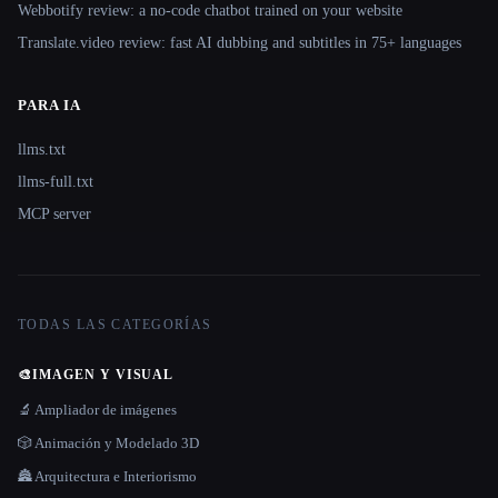
Webbotify review: a no-code chatbot trained on your website
Translate.video review: fast AI dubbing and subtitles in 75+ languages
PARA IA
llms.txt
llms-full.txt
MCP server
TODAS LAS CATEGORÍAS
🎨
IMAGEN Y VISUAL
🔬 Ampliador de imágenes
🎲 Animación y Modelado 3D
🏯 Arquitectura e Interiorismo