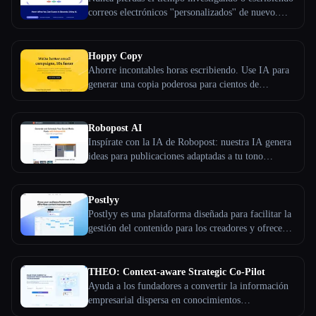
correos electrónicos ''personalizados'' de nuevo.
Todas las categorías
Automatice todo su proceso de divulgación. 40
veces más rápido y 6 veces más barato que los
humanos.
Hoppy Copy
Acerca de
Ahorre incontables horas escribiendo. Use IA para
generar una copia poderosa para cientos de
diferentes campañas de marketing por correo
electrónico, goteos, boletines y más, en segundos ⚡
Robopost AI
Inspírate con la IA de Robopost: nuestra IA genera
ideas para publicaciones adaptadas a tu tono
específico, creando contenido atractivo y atractivo.
Formado en millones de publicaciones exitosas,
garantiza que tu contenido sea atractivo y
Postlyy
cautivador. Esta herramienta es perfecta para los
Postlyy es una plataforma diseñada para facilitar la
vendedores, personas influyentes y empresas que
gestión del contenido para los creadores y ofrece
quieren mantener su contenido fresco y atractivo.
herramientas de creación, programación y análisis.
Esc
El servicio está dirigido a quienes buscan optimizar
su entrega de contenido en plataformas como
THEO: Context-aware Strategic Co-Pilot
LinkedIn y Twitter, y ofrece funciones como la
Ayuda a los fundadores a convertir la información
creación de contenido basada en la IA, una
empresarial dispersa en conocimientos
programación eficiente y un análisis exhaustivo del
perfectamente estructurados y preparados para la IA