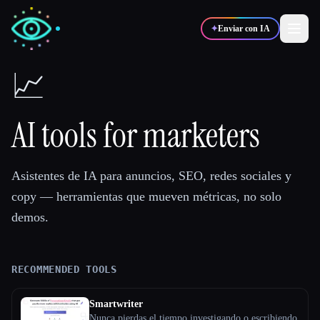
✦
Enviar con IA
📈
✍️
🎨
Escritores
Diseñadores
AI tools for marketers
💻
📈
Desarrolladores
Marketers
Asistentes de IA para anuncios, SEO, redes sociales y
copy — herramientas que mueven métricas, no solo
🎓
🎬
Estudiantes
Creadores
demos.
RECOMMENDED TOOLS
Blog
Smartwriter
Comparar herramientas
Nunca pierdas el tiempo investigando o escribiendo