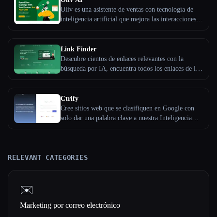
Oliv es una asistente de ventas con tecnología de
inteligencia artificial que mejora las interacciones
entre clientes potenciales y clientes. Investiga los
contactos antes de la reunión, identifica los puntos
débiles y las objeciones durante las llamadas, crea
Link Finder
correos electrónicos de seguimiento personalizados
Descubre cientos de enlaces relevantes con la
y actualiza tu CRM con los datos de las reuniones.
búsqueda por IA, encuentra todos los enlaces de la
Agiliza tu proceso de venta, ahorra tiempo y cierra
competencia que puedas comprar, encuentra todos
más negocios con la asistencia inteligente de Oliv
los enlaces disponibles con las palabras clave que
durante todo el ciclo de venta.
deseas, busca de forma masiva en miles de
Ctrify
dominios en segundos. Ahorra tiempo y dinero en
Cree sitios web que se clasifiquen en Google con
tus campañas de creación de enlaces. No vuelvas a
solo dar una palabra clave a nuestra Inteligencia
pagar de más por un enlace.
Artificial.
RELEVANT CATEGORIES
✉️
Marketing por correo electrónico