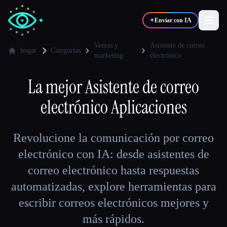
✦
Enviar con IA
Ventas y
Asistente de correo
hogar
Categorías
marketing
electrónico
✍️
🎨
Escritores
Diseñadores
La mejor
Asistente de correo
electrónico
Aplicaciones
💻
📈
Desarrolladores
Marketers
Revolucione la comunicación por correo
🎓
🎬
Estudiantes
Creadores
electrónico con IA: desde asistentes de
correo electrónico hasta respuestas
automatizadas, explore herramientas para
Blog
escribir correos electrónicos mejores y
más rápidos.
Comparar herramientas