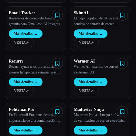
Email Tracker
SkimAI
Rastreador de correo electrónico
El mejor copiloto de IA para tu
gratuito para Gmail con AI Insights
bandeja de entrada de correo
electrónico
Más detalles
→
Más detalles
→
VISITA
↗︎
VISITA
↗︎
Recurrr
Warmer AI
Recurrr ayuda a los profesionales a
Warmer.Ai - Escritor de correo
ahorrar tiempo cada semana, gracias
electrónico AI
a una función que falta en los
Más detalles
→
Más detalles
→
principales clientes de correo
electrónico: el envío de correos
VISITA
↗︎
VISITA
↗︎
electrónicos recurrentes.
PolitemailPro
Mailtester Ninja
En Politemail Pro, entendemos la
Mailtester Ninja: el mejor software
importancia de una comunicación
de verificación de correo electrónico
empresarial eficaz.
Más detalles
→
Más detalles
→