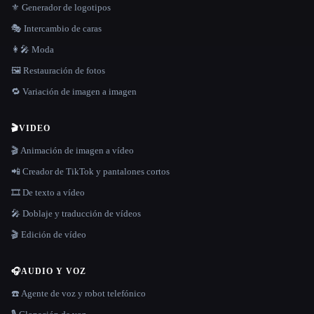
⚜️ Generador de logotipos
🎭 Intercambio de caras
👩‍🎤 Moda
🖼️ Restauración de fotos
🔁 Variación de imagen a imagen
🎬
VIDEO
🎬 Animación de imagen a vídeo
📲 Creador de TikTok y pantalones cortos
🎞️ De texto a vídeo
🎤 Doblaje y traducción de vídeos
🎬 Edición de vídeo
🎧
AUDIO Y VOZ
☎️ Agente de voz y robot telefónico