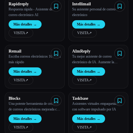
Rapidreply
Intellimail
Respuesta rápida - Asistente de
Su asistente personal de correo
correo electrónico AI
electrónico
Más detalles
→
Más detalles
→
VISITA
↗︎
VISITA
↗︎
Remail
AImReply
Escriba correos electrónicos 10 veces
Tu mejor asistente de correo
más rápido
electrónico de IA. Aumente la
productividad de su correo
Más detalles
→
Más detalles
→
electrónico con la automatización
inteligente. Deja que AimReply
VISITA
↗︎
VISITA
↗︎
analice y mejore tus respuestas por
correo electrónico, ahorrándote
tiempo
Blocks
Taskbase
Una potente herramienta de creación
Asistentes virtuales empaquetados
de correos electrónicos mejorada con
con software impulsado por IA
la funcionalidad de IA.
Más detalles
→
Más detalles
→
VISITA
↗︎
VISITA
↗︎