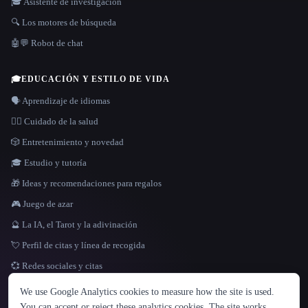
🎓 Asistente de investigación
🔍 Los motores de búsqueda
🤖💬 Robot de chat
🎓
EDUCACIÓN Y ESTILO DE VIDA
🗣️ Aprendizaje de idiomas
👩‍⚕️ Cuidado de la salud
🎲 Entretenimiento y novedad
🎓 Estudio y tutoría
🎁 Ideas y recomendaciones para regalos
🎮 Juego de azar
🔮 La IA, el Tarot y la adivinación
💘 Perfil de citas y línea de recogida
💞 Redes sociales y citas
IDIOMA
We use Google Analytics cookies to measure how the site is used.
English
español
Français
Русский
简体中文
You can accept or reject these analytics cookies. The site works