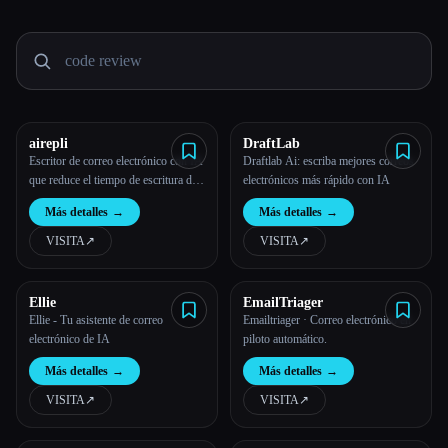
Todas las categorías
Acerca de
airepli
DraftLab
Escritor de correo electrónico con IA
Draftlab Ai: escriba mejores correos
que reduce el tiempo de escritura de
electrónicos más rápido con IA
correos electrónicos en un 50%,
Más detalles
→
Más detalles
→
resalta el correo electrónico y genera
respuestas instantáneas ricas en
VISITA
↗︎
VISITA
↗︎
contexto, aprendizaje por patrones,
IA con tecnología GPT-4, admite
más de 50
Ellie
EmailTriager
Ellie - Tu asistente de correo
Emailtriager · Correo electrónico en
electrónico de IA
piloto automático.
Más detalles
→
Más detalles
→
VISITA
↗︎
VISITA
↗︎
Esc