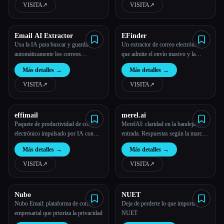
VISITA
↗︎
VISITA
↗︎
Email AI Extractor
EFinder
Usa la IA para buscar y guardar
Un extractor de correo electrónico
automáticamente los correos
que admite el envío masivo y la
electrónicos de las páginas web en
automatización
Más detalles
→
Más detalles
→
un archivo CSV.
VISITA
↗︎
VISITA
↗︎
effimail
merel.ai
Paquete de productividad de correo
MerelAI: claridad en la bandeja de
electrónico impulsado por IA con
entrada. Respuestas según la marca.
funciones de escritura, seguimiento y
Sin esfuerzo.
Más detalles
→
Más detalles
→
limpieza.
VISITA
↗︎
VISITA
↗︎
Nubo
NUET
Nubo Email: plataforma de correo
Deja de perderte lo que importa |
empresarial que prioriza la privacidad
NUET