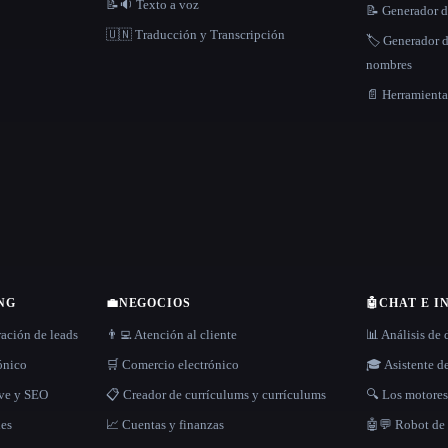
📝🔉 Texto a voz
📝 Generador d
🇺🇳 Traducción y Transcripción
🏷️ Generador 
nombres
📄 Herramient
NG
💼
NEGOCIOS
🤖
CHAT E I
ración de leads
👨‍💻 Atención al cliente
📊 Análisis de 
rónico
🛒 Comercio electrónico
🎓 Asistente d
ave y SEO
📋 Creador de currículums y currículums
🔍 Los motore
les
📈 Cuentas y finanzas
🤖💬 Robot de