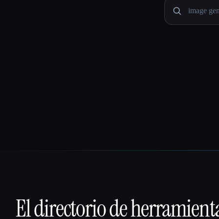
El directorio de herramient
That AI Collection