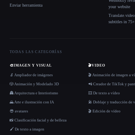
Webbotify revi
Enviar herramienta
your website
Translate.video
subtitles in 75
TODAS LAS CATEGORÍAS
🎨
IMAGEN Y VISUAL
🎬
VIDEO
🔬 Ampliador de imágenes
🎬 Animación de imagen a v
🎲 Animación y Modelado 3D
📲 Creador de TikTok y pant
🏯 Arquitectura e Interiorismo
🎞️ De texto a vídeo
🌄 Arte e ilustración con IA
🎤 Doblaje y traducción de 
😎 avatares
🎬 Edición de vídeo
📸 Clasificación facial y de belleza
🖌️ De texto a imagen