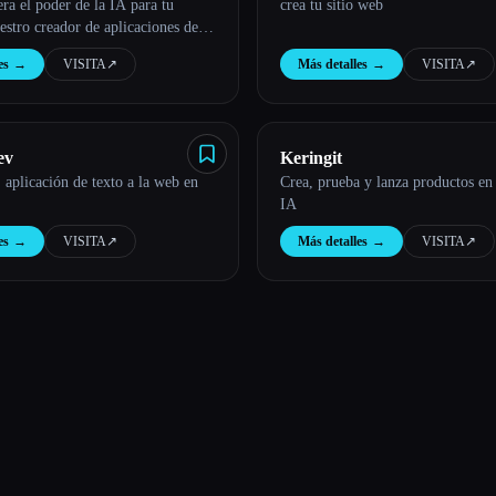
ra el poder de la IA para tu
crea tu sitio web
stro creador de aplicaciones de
o te permite crear aplicaciones de
es
→
VISITA
↗︎
Más detalles
→
VISITA
↗︎
independientes
ev
Keringit
 aplicación de texto a la web en
Crea, prueba y lanza productos en
IA
es
→
VISITA
↗︎
Más detalles
→
VISITA
↗︎