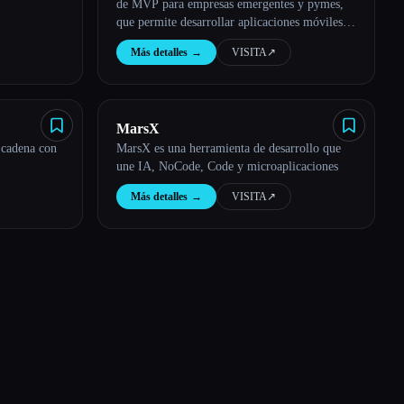
de MVP para empresas emergentes y pymes,
que permite desarrollar aplicaciones móviles y
web personalizadas en solo 6 semanas.
Más detalles
→
VISITA
↗︎
MarsX
 cadena con
MarsX es una herramienta de desarrollo que
une IA, NoCode, Code y microaplicaciones
Más detalles
→
VISITA
↗︎