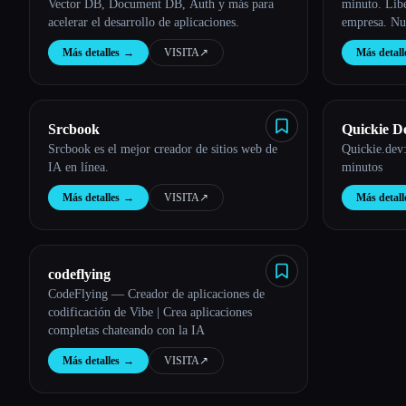
Vector DB, Document DB, Auth y más para
minuto. Libe
acelerar el desarrollo de aplicaciones.
empresa. Nue
IA sin códig
Más detalles
→
VISITA
↗︎
Más detall
IA únicas e 
Srcbook
Quickie D
Srcbook es el mejor creador de sitios web de
Quickie.dev:
IA en línea.
minutos
Más detalles
→
VISITA
↗︎
Más detall
codeflying
CodeFlying — Creador de aplicaciones de
codificación de Vibe | Crea aplicaciones
completas chateando con la IA
Más detalles
→
VISITA
↗︎