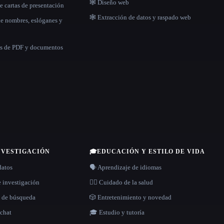
🕸 Diseño web
e cartas de presentación
🕸️ Extracción de datos y raspado web
de nombres, eslóganes y
as de PDF y documentos
NVESTIGACIÓN
🎓
EDUCACIÓN Y ESTILO DE VIDA
datos
🗣️ Aprendizaje de idiomas
e investigación
👩‍⚕️ Cuidado de la salud
s de búsqueda
🎲 Entretenimiento y novedad
 chat
🎓 Estudio y tutoría