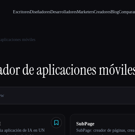
Escritores
Diseñadores
Desarrolladores
Marketers
Creadores
Blog
Compara
aplicaciones móviles
ador de aplicaciones móvile
I
SubPage
pia aplicación de IA en UN
SubPage: creador de páginas, crea