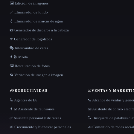
🖼️ Edición de imágenes
🪄 Eliminador de fondo
💧 Eliminador de marcas de agua
🪪 Generador de disparos a la cabeza
⚜️ Generador de logotipos
🎭 Intercambio de caras
👩‍🎤 Moda
🖼️ Restauración de fotos
🔁 Variación de imagen a imagen
⚡
PRODUCTIVIDAD
📈
VENTAS Y MARKETI
🦾 Agentes de IA
📞 Alcance de ventas y gene
👨‍💻 Asistente de reuniones
📧 Asistente de correo elect
✅ Asistente personal y de tareas
🔍 Búsqueda de palabras cl
🌱 Crecimiento y bienestar personales
📣 Contenido de redes socia