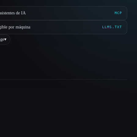
sistentes de IA
MCP
gible por máquina
LLMS.TXT
ge
▾