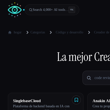
Search 4,000+ AI tools…
⌘
K
hogar
Categorías
Código y desarrollo
Creador de 
La mejor
Cre
SinglebaseCloud
Anakin A
Plataforma de backend basada en IA con
Crea tu pro
Esc