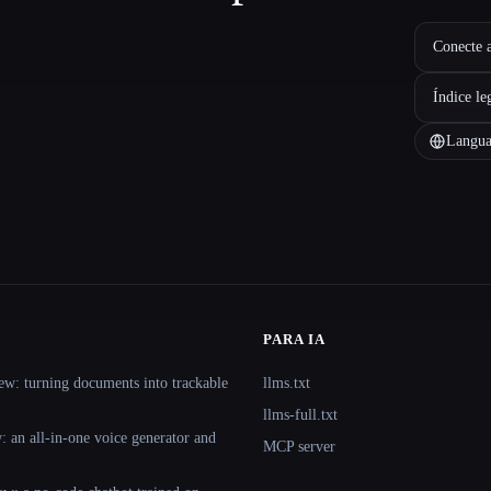
Conecte a
Índice le
Langua
PARA IA
ew: turning documents into trackable
llms.txt
llms-full.txt
 an all-in-one voice generator and
MCP server