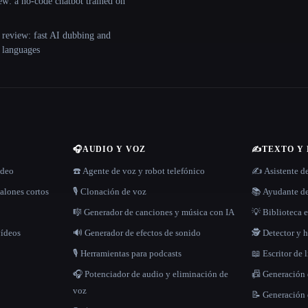
ew: a no-code chatbot trained on
 review: fast AI dubbing and
+ languages
🎧
AUDIO Y VOZ
✍️
TEXTO Y
ídeo
☎️ Agente de voz y robot telefónico
✍️ Asistente d
alones cortos
🎙️ Clonación de voz
📚 Ayudante de
🎼 Generador de canciones y música con IA
💡 Biblioteca e
vídeos
🔊 Generador de efectos de sonido
🕵️ Detector y
🎙️ Herramientas para podcasts
📖 Escritor de 
🎧 Potenciador de audio y eliminación de
📠 Generación
voz
📝 Generación 