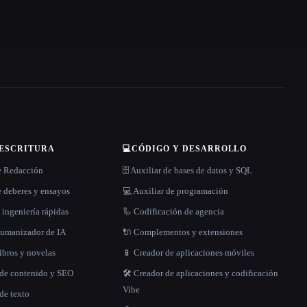
 ESCRITURA
💻
CÓDIGO Y DESARROLLO
e Redacción
🗄️ Auxiliar de bases de datos y SQL
 deberes y ensayos
💻 Auxiliar de programación
 ingeniería rápidas
🦾 Codificación de agencia
 humanizador de IA
🔌 Complementos y extensiones
libros y novelas
📱 Creador de aplicaciones móviles
 de contenido y SEO
🛠️ Creador de aplicaciones y codificación
Vibe
de texto