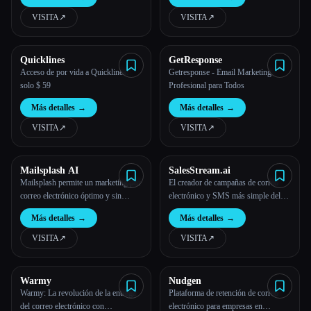
IA
VISITA
↗︎
VISITA
↗︎
Todas las categorías
Acerca de
Quicklines
GetResponse
Acceso de por vida a Quicklines:
Getresponse - Email Marketing
solo $ 59
Profesional para Todos
Más detalles
→
Más detalles
→
VISITA
↗︎
VISITA
↗︎
Mailsplash AI
SalesStream.ai
Mailsplash permite un marketing por
El creador de campañas de correo
Esc
correo electrónico óptimo y sin
electrónico y SMS más simple del
problemas, sin un precio elevado.
mundo para propietarios de pequeñas
Más detalles
→
Más detalles
→
empresas
VISITA
↗︎
VISITA
↗︎
Warmy
Nudgen
Warmy: La revolución de la entrega
Plataforma de retención de correo
del correo electrónico con
electrónico para empresas en