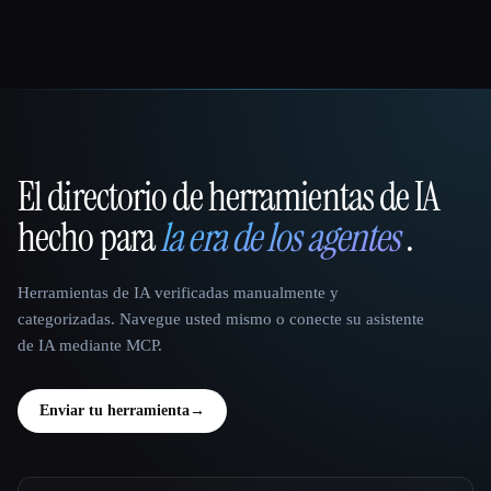
El directorio de herramientas de IA
That AI Collection
hecho para
la era de los agentes
.
Herramientas de IA verificadas manualmente y
categorizadas. Navegue usted mismo o conecte su asistente
de IA mediante MCP.
Enviar tu herramienta
→