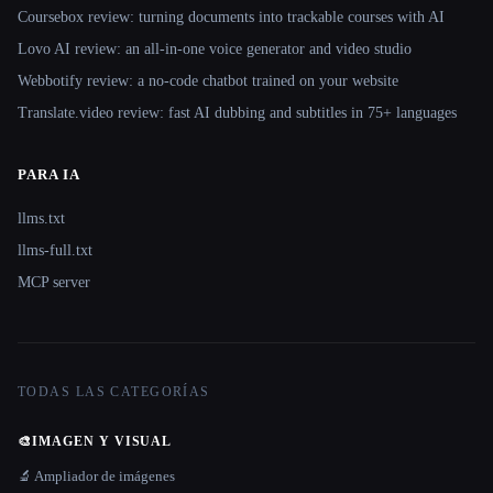
Coursebox review: turning documents into trackable courses with AI
Lovo AI review: an all-in-one voice generator and video studio
Webbotify review: a no-code chatbot trained on your website
Translate.video review: fast AI dubbing and subtitles in 75+ languages
PARA IA
llms.txt
llms-full.txt
MCP server
TODAS LAS CATEGORÍAS
🎨
IMAGEN Y VISUAL
🔬 Ampliador de imágenes