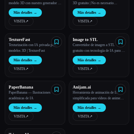
modelo 3D con nuestro generador de
3D gratuito | No es necesario
modelos 3D de IA
registrarse
Más detalles
→
Más detalles
→
VISITA
↗︎
VISITA
↗︎
TextureFast
Image to STL
Texturización con IA privada para
Convertidor de imagen a STL
modelos 3D | TextureFast
gratuito con tecnología de IA para la
creación instantánea de modelos 3D
Más detalles
→
Más detalles
→
VISITA
↗︎
VISITA
↗︎
PaperBanana
Anijam.ai
PaperBanana — Ilustraciones
Herramienta de animación de IA
académicas de IA
simplificada para vídeos de anime
estables y consistentes con los
Más detalles
→
Más detalles
→
personajes con sincronización
automática de labios.
VISITA
↗︎
VISITA
↗︎