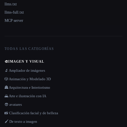
llms.txt
llms-full.txt
MCP server
TODAS LAS CATEGORÍAS
🎨
IMAGEN Y VISUAL
🔬 Ampliador de imágenes
🎲 Animación y Modelado 3D
🏯 Arquitectura e Interiorismo
🌄 Arte e ilustración con IA
😎 avatares
📸 Clasificación facial y de belleza
🖌️ De texto a imagen