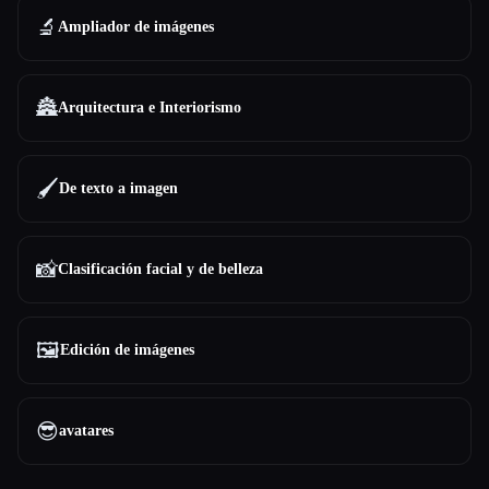
🔬
Ampliador de imágenes
🏯
Arquitectura e Interiorismo
🖌️
De texto a imagen
📸
Clasificación facial y de belleza
🖼️
Edición de imágenes
😎
avatares