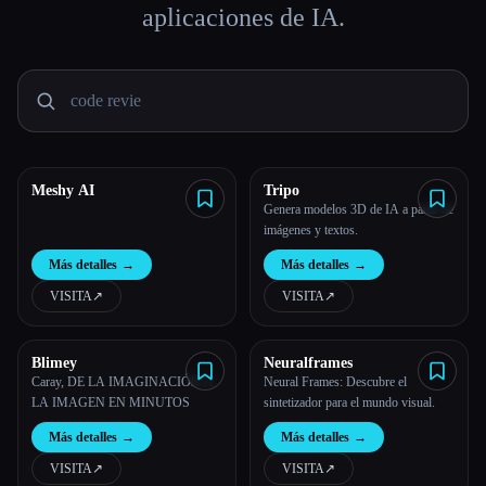
aplicaciones de IA.
Todas las categorías
Acerca de
Meshy AI
Tripo
Genera modelos 3D de IA a partir de
imágenes y textos.
Más detalles
→
Más detalles
→
VISITA
↗︎
VISITA
↗︎
Blimey
Neuralframes
Caray, DE LA IMAGINACIÓN A
Neural Frames: Descubre el
LA IMAGEN EN MINUTOS
sintetizador para el mundo visual.
Más detalles
→
Más detalles
→
VISITA
↗︎
VISITA
↗︎