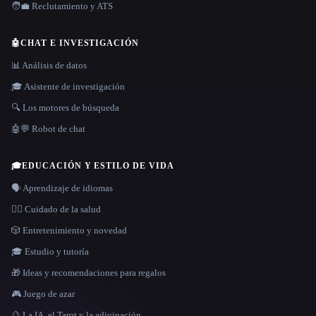
🧑‍💼 Reclutamiento y ATS
🤖
CHAT E INVESTIGACIÓN
📊 Análisis de datos
🎓 Asistente de investigación
🔍 Los motores de búsqueda
🤖💬 Robot de chat
🎓
EDUCACIÓN Y ESTILO DE VIDA
🗣️ Aprendizaje de idiomas
👩‍⚕️ Cuidado de la salud
🎲 Entretenimiento y novedad
🎓 Estudio y tutoría
🎁 Ideas y recomendaciones para regalos
🎮 Juego de azar
🔮 La IA, el Tarot y la adivinación