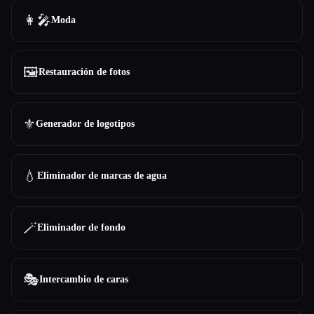
👩‍🎤
Moda
🖼️
Restauración de fotos
⚜️
Generador de logotipos
💧
Eliminador de marcas de agua
🪄
Eliminador de fondo
🎭
Intercambio de caras