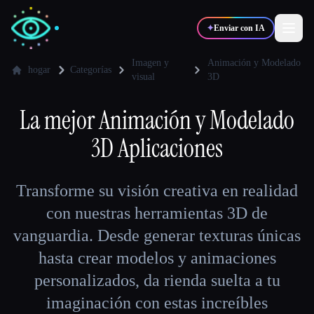
✦
Enviar con IA
Imagen y
Animación y Modelado
hogar
Categorías
visual
3D
✍️
🎨
Escritores
Diseñadores
La mejor
Animación y Modelado
3D
Aplicaciones
💻
📈
Desarrolladores
Marketers
Transforme su visión creativa en realidad
🎓
🎬
Estudiantes
Creadores
con nuestras herramientas 3D de
vanguardia. Desde generar texturas únicas
hasta crear modelos y animaciones
Blog
personalizados, da rienda suelta a tu
imaginación con estas increíbles
Comparar herramientas