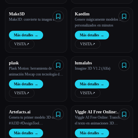
Make3D
Kaedim
Make3D: convierte tu imagen en 3D
Genere mágicamente modelos 3D
Esc
personalizados en minutos
Más detalles
→
Más detalles
→
VISITA
↗︎
VISITA
↗︎
plask
lumalabs
Plask Motion: herramienta de
Imagine 3D V1.2 (Alfa)
animación Mocap con tecnología de
IA
Más detalles
→
Más detalles
→
VISITA
↗︎
VISITA
↗︎
Artefacts.ai
Viggle AI Free Online:
Transform Text into
Genera tu primer modelo 3D con IA
Viggle AI Free Online: Transforma
Dynamic 3D Animations
#AI3D #DesignTool
el texto en animaciones 3D
#CustomizedGifts #POd
dinámicas
Más detalles
→
Más detalles
→
#printondemand #marketplace 8.