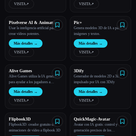
Nombre de la aplicación
VISITA
↗︎
VISITA
↗︎
Pixelverse AI & Animate
Pic+
image AI
Usar la inteligencia artificial para
Genera modelos 3D de IA a partir de
crear vídeos potentes.
imágenes y textos.
Más detalles
→
Más detalles
→
VISITA
↗︎
VISITA
↗︎
Alive Games
3Dify
Alive Games utiliza la IA generativa
Generador de modelos 2D a 3D
para ayudar a los jugadores a
impulsado por IA con 3Dify
personalizar los diseños de sus
Más detalles
→
Más detalles
→
juegos favoritos
VISITA
↗︎
VISITA
↗︎
Flipbook3D
QuickMagic-Avatar
Flipbook3D: creador gratuito de
Avatar con IA gratis: control y
animaciones de vídeo a flipbook 3D
generación precisos de los