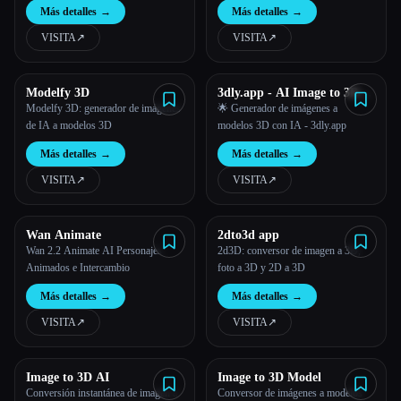
movimientos y expresiones de los
Más detalles
→
Más detalles
→
personajes de vídeo
VISITA
↗︎
VISITA
↗︎
Modelfy 3D
3dly.app - AI Image to 3D
Model Generator
Modelfy 3D: generador de imágenes
🌟 Generador de imágenes a
de IA a modelos 3D
modelos 3D con IA - 3dly.app
Más detalles
→
Más detalles
→
VISITA
↗︎
VISITA
↗︎
Wan Animate
2dto3d app
Wan 2.2 Animate AI Personajes
2d3D: conversor de imagen a 3D,
Animados e Intercambio
foto a 3D y 2D a 3D
Más detalles
→
Más detalles
→
VISITA
↗︎
VISITA
↗︎
Image to 3D AI
Image to 3D Model
Conversión instantánea de imagen a
Conversor de imágenes a modelos