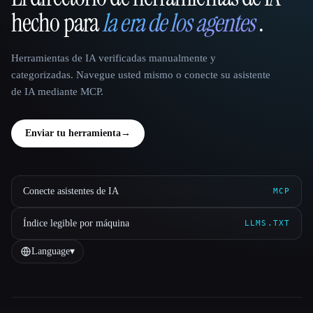
That AI Collection
hecho para
la era de los agentes
.
Herramientas de IA verificadas manualmente y
categorizadas. Navegue usted mismo o conecte su asistente
de IA mediante MCP.
Enviar tu herramienta
→
Conecte asistentes de IA
MCP
Índice legible por máquina
LLMS.TXT
Language
▾