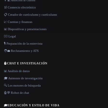
👨‍💻 Atención al cliente
🛒 Comercio electrónico
📋 Creador de currículums y currículums
📈 Cuentas y finanzas
📊 Diapositivas y presentaciones
👩‍⚖️ Legal
🎙️ Preparación de la entrevista
🧑‍💼 Reclutamiento y ATS
🤖
CHAT E INVESTIGACIÓN
📊 Análisis de datos
🎓 Asistente de investigación
🔍 Los motores de búsqueda
🤖💬 Robot de chat
🎓
EDUCACIÓN Y ESTILO DE VIDA