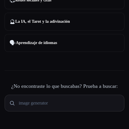
💞
Redes sociales y citas
🔮
La IA, el Tarot y la adivinación
🗣️
Aprendizaje de idiomas
¿No encontraste lo que buscabas? Prueba a buscar: