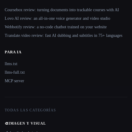
Coursebox review: turning documents into trackable courses with AI
Lovo AI review: an all-in-one voice generator and video studio
Webbotify review: a no-code chatbot trained on your website
Translate.video review: fast AI dubbing and subtitles in 75+ languages
PARA IA
llms.txt
llms-full.txt
MCP server
TODAS LAS CATEGORÍAS
🎨
IMAGEN Y VISUAL