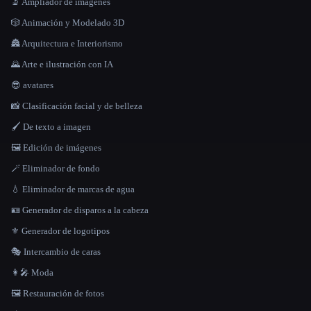
🔬 Ampliador de imágenes
🎲 Animación y Modelado 3D
🏯 Arquitectura e Interiorismo
🌄 Arte e ilustración con IA
😎 avatares
📸 Clasificación facial y de belleza
🖌️ De texto a imagen
🖼️ Edición de imágenes
🪄 Eliminador de fondo
💧 Eliminador de marcas de agua
🪪 Generador de disparos a la cabeza
⚜️ Generador de logotipos
🎭 Intercambio de caras
👩‍🎤 Moda
🖼️ Restauración de fotos