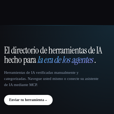
El directorio de herramientas de IA
That AI Collection
hecho para
la era de los agentes
.
Herramientas de IA verificadas manualmente y
categorizadas. Navegue usted mismo o conecte su asistente
de IA mediante MCP.
Enviar tu herramienta
→