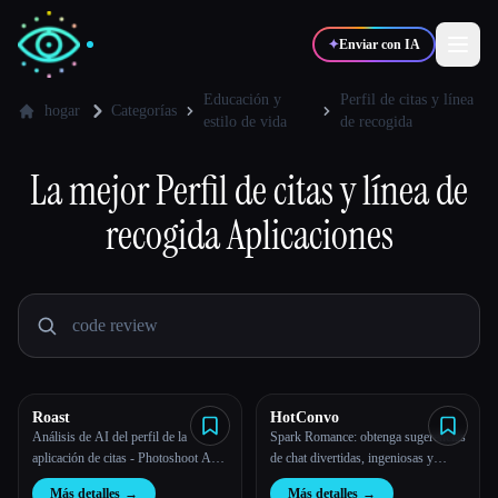
✦
Enviar con IA
Educación y
Perfil de citas y línea
hogar
Categorías
estilo de vida
de recogida
✍️
🎨
Escritores
Diseñadores
La mejor
Perfil de citas y línea de
recogida
Aplicaciones
💻
📈
Desarrolladores
Marketers
🎓
🎬
Estudiantes
Creadores
Roast
HotConvo
Blog
Análisis de AI del perfil de la
Spark Romance: obtenga sugerencias
aplicación de citas - Photoshoot AI
de chat divertidas, ingeniosas y
Generator
sexys para sus citas en línea.
Comparar herramientas
Más detalles
→
Más detalles
→