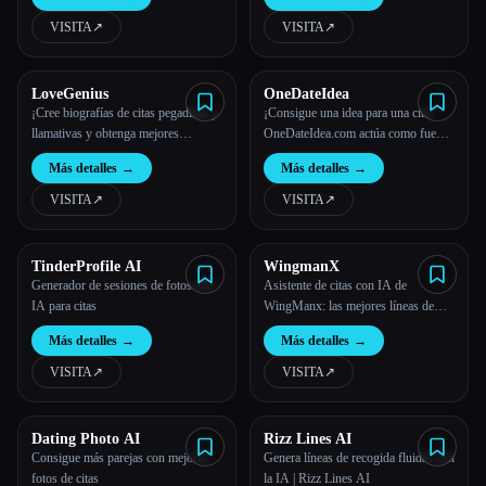
VISITA
↗︎
VISITA
↗︎
Todas las categorías
Acerca de
LoveGenius
OneDateIdea
¡Cree biografías de citas pegadizas y
¡Consigue una idea para una cita!
llamativas y obtenga mejores
OneDateIdea.com actúa como fuente
coincidencias en Tinder, Bumble y
de inspiración, ya que garantiza que
Más detalles
→
Más detalles
→
otros!
tu cita no sea una excursión aburrida
o típica.
VISITA
↗︎
VISITA
↗︎
TinderProfile AI
WingmanX
Generador de sesiones de fotos con
Asistente de citas con IA de
IA para citas
WingManx: las mejores líneas de
recogida de Rizz
Más detalles
→
Más detalles
→
Esc
VISITA
↗︎
VISITA
↗︎
Dating Photo AI
Rizz Lines AI
Consigue más parejas con mejores
Genera líneas de recogida fluidas con
fotos de citas
la IA | Rizz Lines AI