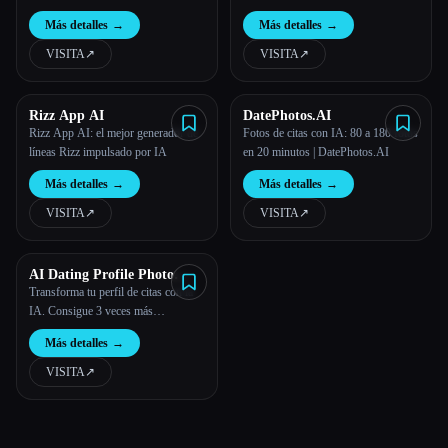
Más detalles
→
Más detalles
→
VISITA
↗︎
VISITA
↗︎
Rizz App AI
DatePhotos.AI
Rizz App AI: el mejor generador de
Fotos de citas con IA: 80 a 180 fotos
líneas Rizz impulsado por IA
en 20 minutos | DatePhotos.AI
Más detalles
→
Más detalles
→
VISITA
↗︎
VISITA
↗︎
AI Dating Profile Photo
Maker
Transforma tu perfil de citas con la
IA. Consigue 3 veces más
coincidencias con fotos profesionales
Más detalles
→
generadas por IA
VISITA
↗︎