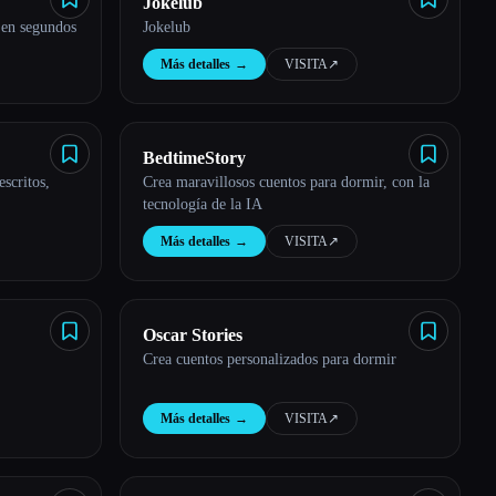
Jokelub
o en segundos
Jokelub
Más detalles
→
VISITA
↗︎
BedtimeStory
escritos,
Crea maravillosos cuentos para dormir, con la
tecnología de la IA
Más detalles
→
VISITA
↗︎
Oscar Stories
Crea cuentos personalizados para dormir
Más detalles
→
VISITA
↗︎