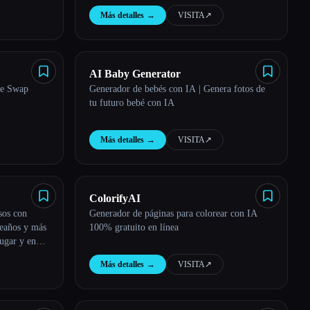
gar en este
Más detalles
→
VISITA
↗︎
AI Baby Generator
ce Swap
Generador de bebés con IA | Genera fotos de
tu futuro bebé con IA
Más detalles
→
VISITA
↗︎
ColorifyAI
sos con
Generador de páginas para colorear con IA
leaños y más
100% gratuito en línea
lugar y en
Más detalles
→
VISITA
↗︎