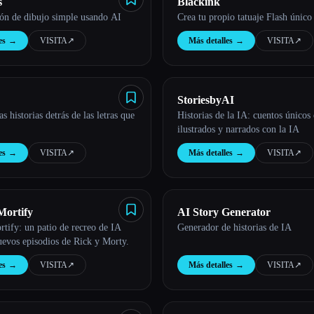
s
Blackink
ión de dibujo simple usando AI
Crea tu propio tatuaje Flash únic
es
→
VISITA
↗︎
Más detalles
→
VISITA
↗︎
StoriesbyAI
s historias detrás de las letras que
Historias de la IA: cuentos únicos 
ilustrados y narrados con la IA
es
→
VISITA
↗︎
Más detalles
→
VISITA
↗︎
Mortify
AI Story Generator
tify: un patio de recreo de IA
Generador de historias de IA
uevos episodios de Rick y Morty.
es
→
VISITA
↗︎
Más detalles
→
VISITA
↗︎