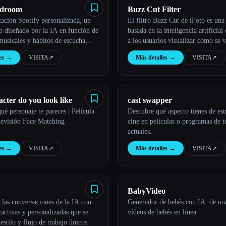
edroom
Buzz Cut Filter
tación Spotify personalizada, un
El filtro Buzz Cut de iFoto es una
o diseñado por la IA en función de
basada en la inteligencia artificial
musicales y hábitos de escucha
a los usuarios visualizar cómo se 
peinado cortado.
es
→
VISITA
↗︎
Más detalles
→
VISITA
↗︎
cter do you look like
cast swapper
ué personaje te pareces | Película
Descubre qué aspecto tienes de est
elevisión Face Matching
cine en películas o programas de t
actuales.
es
→
VISITA
↗︎
Más detalles
→
VISITA
↗︎
BabyVideo
las conversaciones de la IA con
Generador de bebés con IA: de una
tractivas y personalizadas que se
vídeos de bebés en línea
estilo y flujo de trabajo únicos.