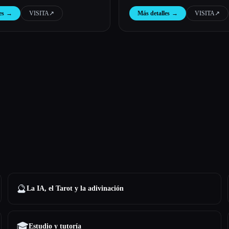
es
→
VISITA
↗︎
Más detalles
→
VISITA
↗︎
🔮
La IA, el Tarot y la adivinación
🎓
Estudio y tutoría