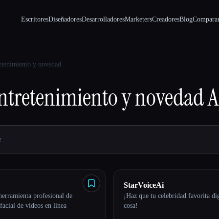
Escritores
Diseñadores
Desarrolladores
Marketers
Creadores
Blog
Compara
etenimiento y novedad
ntretenimiento y novedad
A
StarVoiceAi
erramienta profesional de
¡Haz que tu celebridad favorita di
facial de vídeos en línea
cosa!