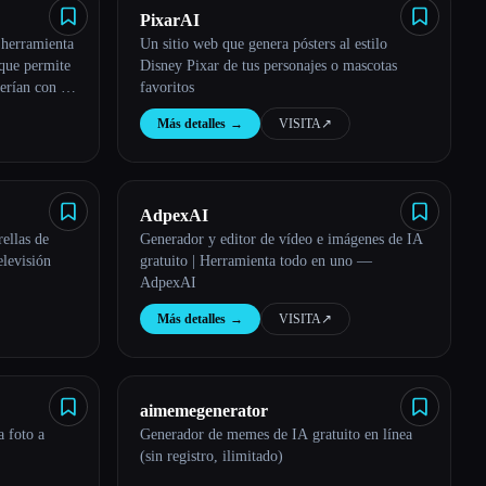
PixarAI
 herramienta
Un sitio web que genera pósters al estilo
 que permite
Disney Pixar de tus personajes o mascotas
verían con un
favoritos
Más detalles
→
VISITA
↗︎
AdpexAI
rellas de
Generador y editor de vídeo e imágenes de IA
elevisión
gratuito | Herramienta todo en uno —
AdpexAI
Más detalles
→
VISITA
↗︎
aimemegenerator
 foto a
Generador de memes de IA gratuito en línea
(sin registro, ilimitado)