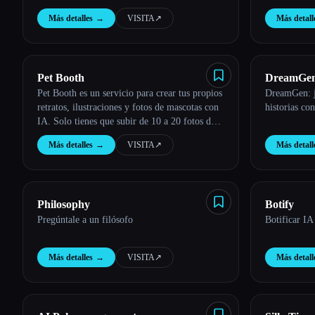
Más detalles
→
VISITA
↗︎
Más detall
Esc
Pet Booth
DreamGen:
Pet Booth es un servicio para crear tus propios
DreamGen: ju
strory-wri
retratos, ilustraciones y fotos de mascotas con
historias co
IA. Solo tienes que subir de 10 a 20 fotos de
tu gato o perro y seleccionar entre más de 80
Más detalles
→
VISITA
↗︎
Más detall
temas en los que transformarlos.
Philosophy
Botify
Pregúntale a un filósofo
Botificar IA
Más detalles
→
VISITA
↗︎
Más detall