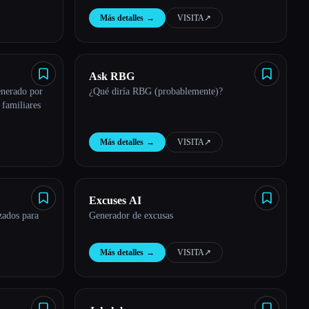
trabajo con amigos y familiares, y el
Más detalles
→
VISITA
↗︎
destinatario puede interactuar con este meme
para crear un nuevo meme de remix.
Ask RBG
enerado por
¿Qué diría RBG (probablemente)?
 familiares
Más detalles
→
VISITA
↗︎
Excuses AI
izados para
Generador de excusas
Más detalles
→
VISITA
↗︎