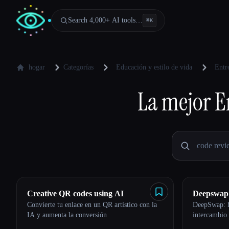
Search 4,000+ AI tools…
⌘
K
hogar
Categorías
Educación y estilo de vida
Entr
La mejor
E
Creative QR codes using AI
Deepswap
Convierte tu enlace en un QR artístico con la
DeepSwap: h
IA y aumenta la conversión
intercambio 