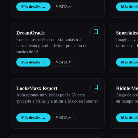
Más detalles
→
VISITA
↗︎
Más detall
DreamOracle
Snoretales
Conoce tus sueños con esta fantástica
Imagina aven
herramienta gratuita de interpretación de
dormir con 
sueños de IA.
Más detalles
→
VISITA
↗︎
Más detall
LooksMaxx Report
Riddle Me
Aplicaciones impulsadas por la IA para
Juego de ace
ayudarte a brillar y a mirar a Maxx en Internet
en tiempo re
Más detalles
→
VISITA
↗︎
Más detall