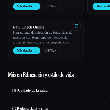
Más detalles
→
VISITA
↗︎
Más detall
Paw Check Online
Herramienta de selección de fotografías de
mascotas con tecnología de inteligencia
artificial para ayudar a los propietarios a
controlar la salud de los ojos, la piel, los
Más detalles
→
VISITA
↗︎
dientes y los oídos.
Más en Educación y estilo de vida
👩‍⚕️
Cuidado de la salud
💞
Redes sociales y citas