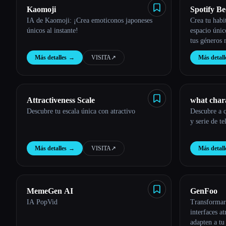
Kaomoji
Spotify B
IA de Kaomoji: ¡Crea emoticonos japoneses
Crea tu habi
únicos al instante!
espacio únic
tus géneros 
favoritos.
Más detalles
→
VISITA
↗︎
Más detall
Attractiveness Scale
what chara
Descubre tu escala única con atractivo
Descubre a q
y serie de t
Más detalles
→
VISITA
↗︎
Más detall
MemeGen AI
GenFoo
IA PopVid
Transformar 
interfaces a
adapten a tu 