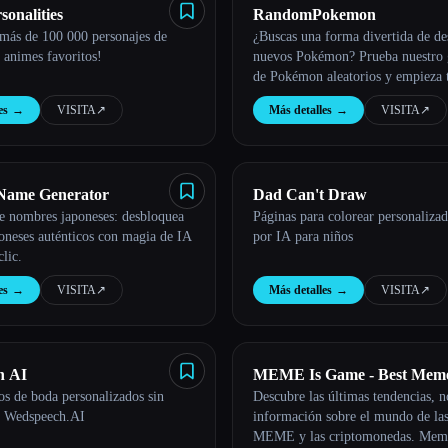
onalities
RandomPokemon
 más de 100 000 personajes de
¿Buscas una forma divertida de de
 animes favoritos!
nuevos Pokémon? Prueba nuestro 
de Pokémon aleatorios y empieza 
hoy mismo.
es
→
VISITA
↗︎
Más detalles
→
VISITA
↗︎
Name Generator
Dad Can't Draw
e nombres japoneses: desbloquea
Páginas para colorear personaliza
oneses auténticos con magia de IA
por IA para niños
clic.
es
→
VISITA
↗︎
Más detalles
→
VISITA
↗︎
h AI
MEME Is Game - Best Meme
os de boda personalizados sin
Descubre las últimas tendencias, no
with AI Insights
n Wedspeech.AI
información sobre el mundo de la
MEME y las criptomonedas. Mem