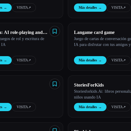
es
→
VISITA
↗︎
Más detalles
→
VISITA
↗︎
 AI role-playing and
Langame card game
egos de rol y escritura de
Juego de cartas de conversación g
ting
n IA
IA para disfrutar con tus amigos y
es
→
VISITA
↗︎
Más detalles
→
VISITA
↗︎
StoriesForKids
Storiesforkids.Ai: libros personal
niños usando IA
es
→
VISITA
↗︎
Más detalles
→
VISITA
↗︎