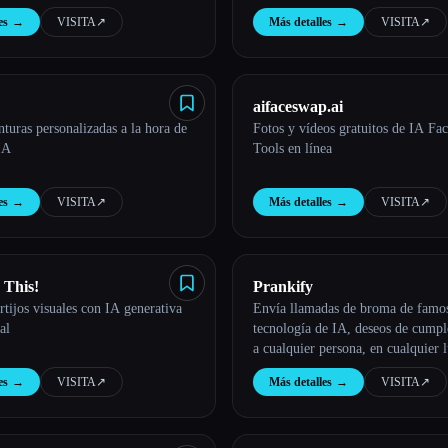
ofrece la guía definitiva para nave
es
→
VISITA
↗︎
Más detalles
→
VISITA
↗︎
nuevo y emocionante mercado.
aifaceswap.ai
turas personalizadas a la hora de
Fotos y vídeos gratuitos de IA Fa
IA
Tools en línea
es
→
VISITA
↗︎
Más detalles
→
VISITA
↗︎
 This!
Prankify
rtijos visuales con IA generativa
Envía llamadas de broma de famo
al
tecnología de IA, deseos de cump
a cualquier persona, en cualquier 
cualquier momento.
es
→
VISITA
↗︎
Más detalles
→
VISITA
↗︎