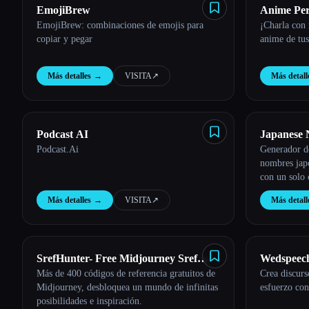
EmojiBrew
Anime Pers
EmojiBrew: combinaciones de emojis para
¡Charla con
copiar y pegar
anime de tus
Más detalles
→
VISITA
↗︎
Más detall
Podcast AI
Japanese 
Podcast.Ai
Generador d
nombres jap
con un solo 
Más detalles
→
VISITA
↗︎
Más detall
SrefHunter- Free Midjourney Sref
Wedspeec
Más de 400 códigos de referencia gratuitos de
Crea discurs
Codes
Midjourney, desbloquea un mundo de infinitas
esfuerzo co
posibilidades e inspiración.