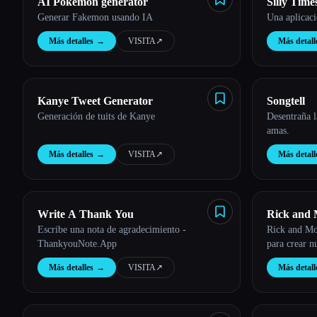
AI Pokemon generator
Silly Time
Generar Fakemon usando IA
Una aplicac
Más detalles
→
VISITA
↗︎
Más detall
Kanye Tweet Generator
Songtell
Generación de tuits de Kanye
Desentraña la
amas.
Más detalles
→
VISITA
↗︎
Más detall
Write A Thank You
Rick and 
Escribe una nota de agradecimiento -
Rick and Mor
ThankyouNote.App
para crear n
Más detalles
→
VISITA
↗︎
Más detall