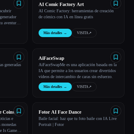
AI Comic Factory Art
scubrir
AI Comic Factory: herramientas de creación
generador
de cómics con IA en línea gratis
tu aventura
Más detalles
→
VISITA
↗︎
AiFaceSwap
das generadas
AiFaceSwapMe es una aplicación basada en la
IA que permite a los usuarios crear divertidos
vídeos de intercambio de caras sin esfuerzo.
Más detalles
→
VISITA
↗︎
 Coins
Fotor AI Face Dance
ticias e
Baile facial: haz que tu foto baile con IA Live
s monedas
Portrait | Fotor
e Is Game