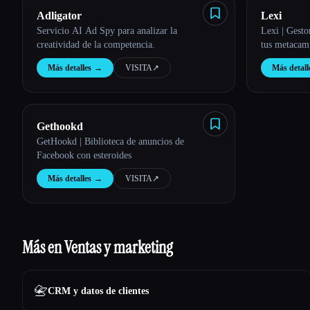
Adligator
Lexi
Servicio AI Ad Spy para analizar la
Lexi | Gesto
creatividad de la competencia.
tus metacam
Más detalles
→
VISITA
↗︎
Más detall
Gethookd
GetHookd | Biblioteca de anuncios de
Facebook con esteroides
Más detalles
→
VISITA
↗︎
Más en Ventas y marketing
📇
CRM y datos de clientes