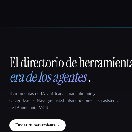
El directorio de herramient
That AI Collection
era de los agentes
.
Herramientas de IA verificadas manualmente y
categorizadas. Navegue usted mismo o conecte su asistente
de IA mediante MCP.
Enviar tu herramienta
→