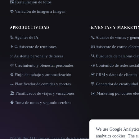
🖼️ Restauración de fotos
🔁 Variación de imagen a imagen
⚡
PRODUCTIVIDAD
📈
VENTAS Y MARKETI
🦾 Agentes de IA
📞 Alcance de ventas y gene
👨‍💻 Asistente de reuniones
📧 Asistente de correo elect
✅ Asistente personal y de tareas
🔍 Búsqueda de palabras cl
🌱 Crecimiento y bienestar personales
📣 Contenido de redes socia
⚙️ Flujo de trabajo y automatización
📇 CRM y datos de clientes
🍳 Planificador de comidas y recetas
🪧 Generador de creatividad 
🏖 Planificador de viajes y vacaciones
✉️ Marketing por correo ele
🧠 Toma de notas y segundo cerebro
We use Google Analytics 
analytics cookies. The s
© 2026 That AI Collection. Todos los derechos reservados.
·
Términos de servicios
·
polít