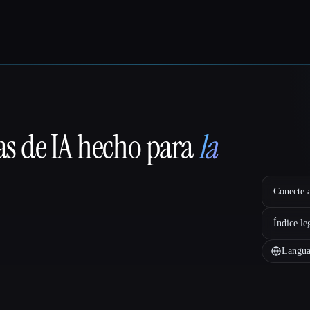
as de IA hecho para
la
Conecte a
Índice le
Langua