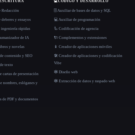
 ESCRITURA
💻
CÓDIGO Y DESARROLLO
e Redacción
🗄️ Auxiliar de bases de datos y SQL
 deberes y ensayos
💻 Auxiliar de programación
 ingeniería rápidas
🦾 Codificación de agencia
 humanizador de IA
🔌 Complementos y extensiones
libros y novelas
📱 Creador de aplicaciones móviles
 de contenido y SEO
🛠️ Creador de aplicaciones y codificación
Vibe
de texto
🕸 Diseño web
e cartas de presentación
🕸️ Extracción de datos y raspado web
de nombres, eslóganes y
as de PDF y documentos