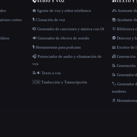
🎧
AUDIO Y VOZ
✍️
TEXTO Y
ídeo
☎️ Agente de voz y robot telefónico
✍️ Asistente d
alones cortos
🎙️ Clonación de voz
📚 Ayudante de
🎼 Generador de canciones y música con IA
💡 Biblioteca e
vídeos
🔊 Generador de efectos de sonido
🕵️ Detector y
🎙️ Herramientas para podcasts
📖 Escritor de 
🎧 Potenciador de audio y eliminación de
📠 Generación
voz
📝 Generación 
📝🔉 Texto a voz
📝 Generador d
🇺🇳 Traducción y Transcripción
🏷️ Generador 
nombres
📄 Herramient