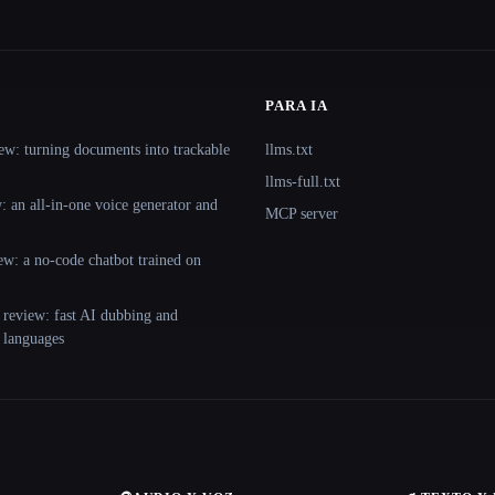
PARA IA
ew: turning documents into trackable
llms.txt
llms-full.txt
 an all-in-one voice generator and
MCP server
ew: a no-code chatbot trained on
 review: fast AI dubbing and
+ languages