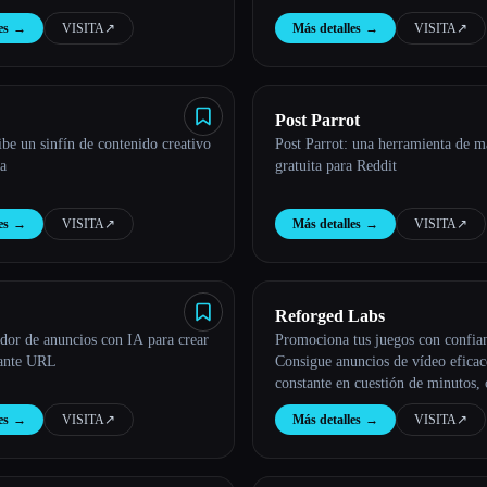
es
→
VISITA
↗︎
Más detalles
→
VISITA
↗︎
Post Parrot
be un sinfín de contenido creativo
Post Parrot: una herramienta de m
ca
gratuita para Reddit
es
→
VISITA
↗︎
Más detalles
→
VISITA
↗︎
Reforged Labs
dor de anuncios con IA para crear
Promociona tus juegos con confia
iante URL
Consigue anuncios de vídeo eficac
constante en cuestión de minutos, 
optimizados por la IA
es
→
VISITA
↗︎
Más detalles
→
VISITA
↗︎