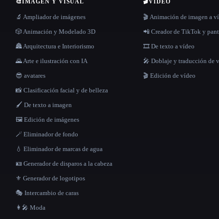
🎨
IMAGEN Y VISUAL
🎬
VIDEO
🔬 Ampliador de imágenes
🎬 Animación de imagen a v
🎲 Animación y Modelado 3D
📲 Creador de TikTok y pant
🏯 Arquitectura e Interiorismo
🎞️ De texto a vídeo
🌄 Arte e ilustración con IA
🎤 Doblaje y traducción de 
😎 avatares
🎬 Edición de vídeo
📸 Clasificación facial y de belleza
🖌️ De texto a imagen
🖼️ Edición de imágenes
🪄 Eliminador de fondo
💧 Eliminador de marcas de agua
🪪 Generador de disparos a la cabeza
⚜️ Generador de logotipos
🎭 Intercambio de caras
👩‍🎤 Moda