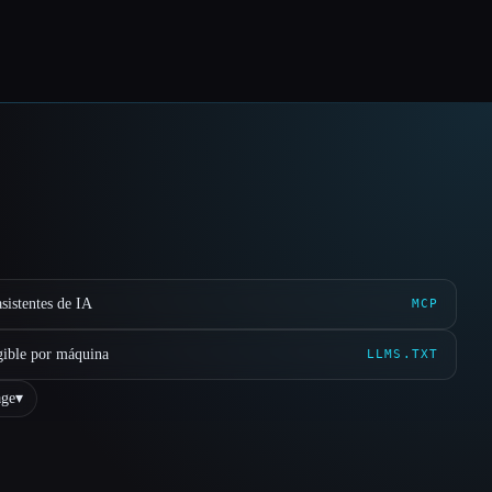
sistentes de IA
MCP
gible por máquina
LLMS.TXT
ge
▾