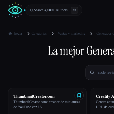
Search 4,000+ AI tools…
⌘
K
hogar
Categorías
Ventas y marketing
Generador de
La mejor
Genera
ThumbnailCreator.com
Creatify A
ThumbnailCreator.com: creador de miniaturas
Genera anunc
de YouTube con IA
URL de cual