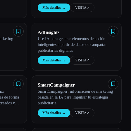
Más detalles
→
VISITA
↗︎
AdInsights
arketing
Use IA para generar elementos de acción
inteligentes a partir de datos de campañas
publicitarias digitales
Más detalles
→
VISITA
↗︎
SmartCampaigner
nza.
SmartCampaigner: información de marketing
es de forma
basada en la IA para impulsar tu estrategia
creados y
publicitaria
Más detalles
→
VISITA
↗︎