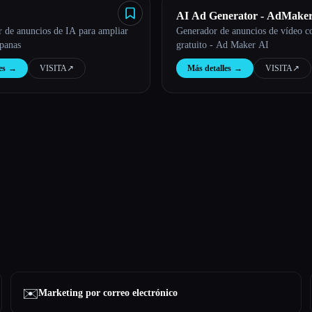
AI Ad Generator - AdMaker
r de anuncios de IA para ampliar
Generador de anuncios de vídeo c
panas
gratuito - Ad Maker AI
es
→
VISITA
↗︎
Más detalles
→
VISITA
↗︎
✉️
Marketing por correo electrónico