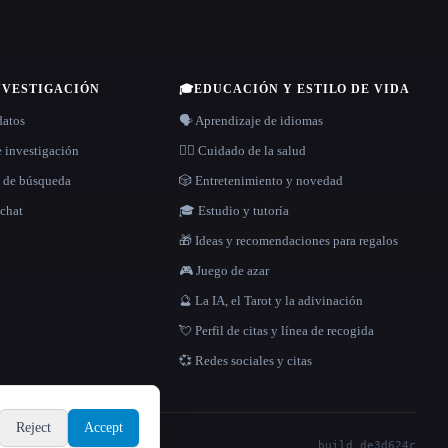
NVESTIGACIÓN
🎓
EDUCACIÓN Y ESTILO DE VIDA
datos
🗣️ Aprendizaje de idiomas
e investigación
👩‍⚕️ Cuidado de la salud
s de búsqueda
🎲 Entretenimiento y novedad
 chat
🎓 Estudio y tutoría
🎁 Ideas y recomendaciones para regalos
🎮 Juego de azar
🔮 La IA, el Tarot y la adivinación
💘 Perfil de citas y línea de recogida
💞 Redes sociales y citas
Reject
Accept
build de3d624c