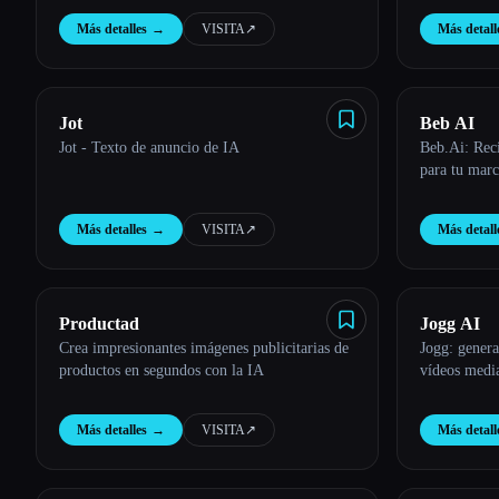
Esc
Más detalles
→
VISITA
↗︎
Más detall
Jot
Beb AI
Jot - Texto de anuncio de IA
Beb.Ai: Reci
para tu mar
Más detalles
→
VISITA
↗︎
Más detall
Productad
Jogg AI
Crea impresionantes imágenes publicitarias de
Jogg: genera
productos en segundos con la IA
vídeos med
Más detalles
→
VISITA
↗︎
Más detall