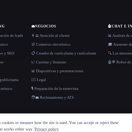
NG
💼
NEGOCIOS
🤖
CHAT E I
ración de leads
👨‍💻 Atención al cliente
📊 Análisis de 
rónico
🛒 Comercio electrónico
🎓 Asistente d
ave y SEO
📋 Creador de currículums y currículums
🔍 Los motore
les
📈 Cuentas y finanzas
🤖💬 Robot de
📊 Diapositivas y presentaciones
publicitaria
👩‍⚖️ Legal
ctrónico
🎙️ Preparación de la entrevista
🧑‍💼 Reclutamiento y ATS
cookies to measure how the site is used. You can accept or reject these
ite works either way.
Privacy policy
.
ica de privacidad
·
·
Built with Metatron ★