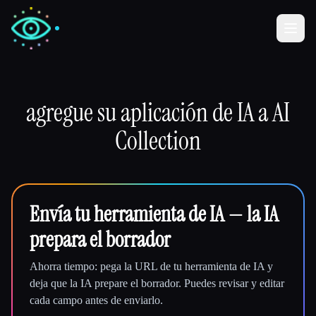
✍️
🎨
agregue su aplicación de IA a AI
Escritores
Diseñadores
Collection
💻
📈
Desarrolladores
Marketers
🎓
🎬
Estudiantes
Creadores
Envía tu herramienta de IA — la IA
prepara el borrador
Ahorra tiempo: pega la URL de tu herramienta de IA y
Blog
deja que la IA prepare el borrador. Puedes revisar y editar
cada campo antes de enviarlo.
Comparar herramientas