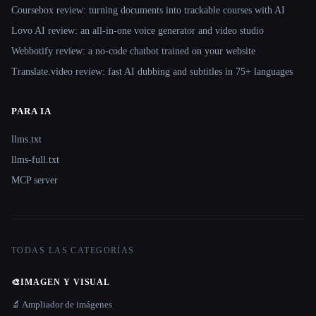
Coursebox review: turning documents into trackable courses with AI
Lovo AI review: an all-in-one voice generator and video studio
Webbotify review: a no-code chatbot trained on your website
Translate.video review: fast AI dubbing and subtitles in 75+ languages
PARA IA
llms.txt
llms-full.txt
MCP server
TODAS LAS CATEGORÍAS
🎨
IMAGEN Y VISUAL
🔬 Ampliador de imágenes