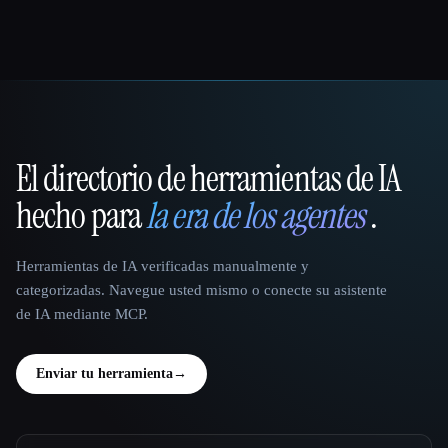
El directorio de herramientas de IA
That AI Collection
hecho para
la era de los agentes
.
Herramientas de IA verificadas manualmente y
categorizadas. Navegue usted mismo o conecte su asistente
de IA mediante MCP.
Enviar tu herramienta
→