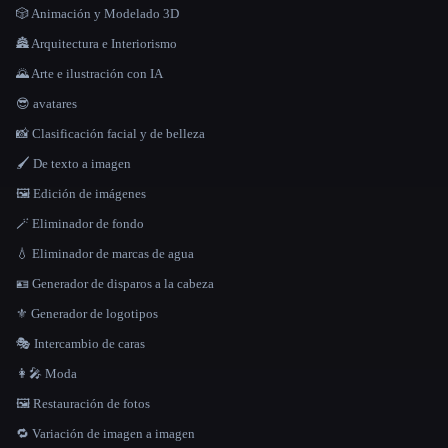
🎲 Animación y Modelado 3D
🏯 Arquitectura e Interiorismo
🌄 Arte e ilustración con IA
😎 avatares
📸 Clasificación facial y de belleza
🖌️ De texto a imagen
🖼️ Edición de imágenes
🪄 Eliminador de fondo
💧 Eliminador de marcas de agua
🪪 Generador de disparos a la cabeza
⚜️ Generador de logotipos
🎭 Intercambio de caras
👩‍🎤 Moda
🖼️ Restauración de fotos
🔁 Variación de imagen a imagen