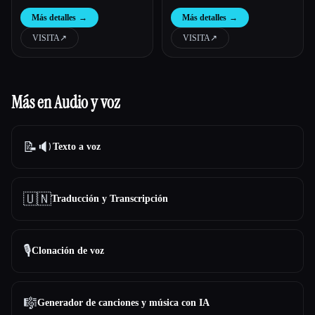
chat de IA
Más detalles
→
Más detalles
→
VISITA
↗︎
VISITA
↗︎
Más en Audio y voz
📝🔉
Texto a voz
🇺🇳
Traducción y Transcripción
🎙️
Clonación de voz
🎼
Generador de canciones y música con IA