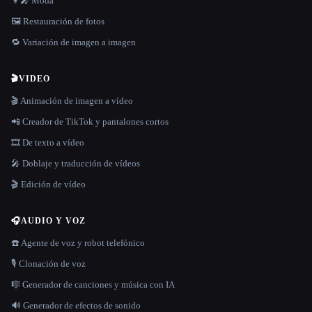
👩‍🎤 Moda
🖼️ Restauración de fotos
🔁 Variación de imagen a imagen
🎬
VIDEO
🎬 Animación de imagen a vídeo
📲 Creador de TikTok y pantalones cortos
🎞️ De texto a vídeo
🎤 Doblaje y traducción de vídeos
🎬 Edición de vídeo
🎧
AUDIO Y VOZ
☎️ Agente de voz y robot telefónico
🎙️ Clonación de voz
🎼 Generador de canciones y música con IA
🔊 Generador de efectos de sonido