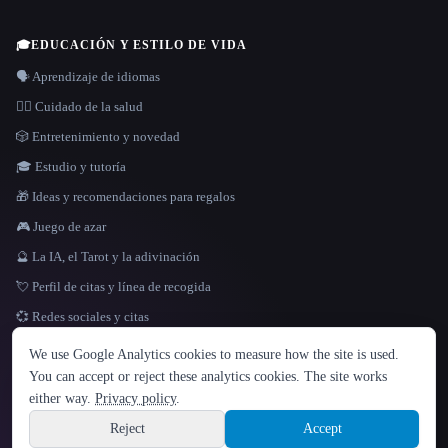
🎓
EDUCACIÓN Y ESTILO DE VIDA
🗣️ Aprendizaje de idiomas
👩‍⚕️ Cuidado de la salud
🎲 Entretenimiento y novedad
🎓 Estudio y tutoría
🎁 Ideas y recomendaciones para regalos
🎮 Juego de azar
🔮 La IA, el Tarot y la adivinación
💘 Perfil de citas y línea de recogida
💞 Redes sociales y citas
IDIOMA
We use Google Analytics cookies to measure how the site is used.
English
español
Français
Русский
简体中文
You can accept or reject these analytics cookies. The site works
Hindi
either way.
Privacy policy
.
© 2026 That AI Collection. Todos los derechos reservados.
·
Términos de servicios
·
Site information
política de privacidad
·
·
Built with Metatron ★
Reject
Accept
build de3d624c
Sign up