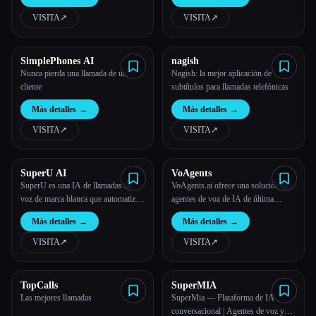
VISITA
↗︎
VISITA
↗︎
Todas las categorías
Acerca de
SimplePhones AI
nagish
Nunca pierda una llamada de un
Nagish: la mejor aplicación de
cliente
subtítulos para llamadas telefónicas
Más detalles
→
Más detalles
→
VISITA
↗︎
VISITA
↗︎
SuperU AI
VoAgents
SuperU es una IA de llamadas de
VoAgents.ai ofrece una solución de
Esc
voz de marca blanca que automatiza
agentes de voz de IA de última
las llamadas con una precisión
generación diseñada para cambiar la
Más detalles
→
Más detalles
→
similar a la humana. Permite lanzar
forma en que las empresas
campañas, calificar los clientes
interactúan con los clientes.
VISITA
↗︎
VISITA
↗︎
potenciales y gestionar las
conversaciones a gran escala sin
escribir ni un solo código.
TopCalls
SuperMIA
Las mejores llamadas
SuperMia — Plataforma de IA
conversacional | Agentes de voz y