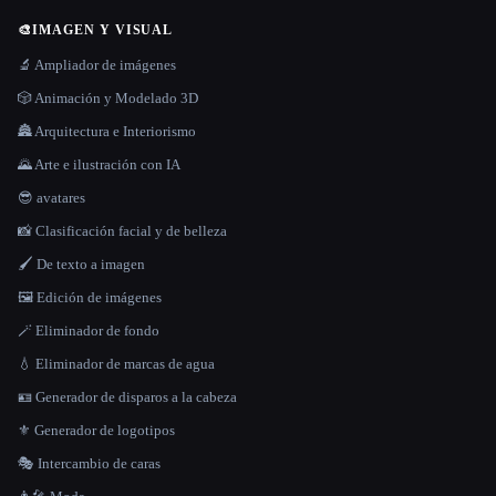
🎨
IMAGEN Y VISUAL
🔬 Ampliador de imágenes
🎲 Animación y Modelado 3D
🏯 Arquitectura e Interiorismo
🌄 Arte e ilustración con IA
😎 avatares
📸 Clasificación facial y de belleza
🖌️ De texto a imagen
🖼️ Edición de imágenes
🪄 Eliminador de fondo
💧 Eliminador de marcas de agua
🪪 Generador de disparos a la cabeza
⚜️ Generador de logotipos
🎭 Intercambio de caras