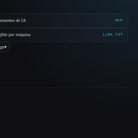
sistentes de IA
MCP
gible por máquina
LLMS.TXT
ge
▾