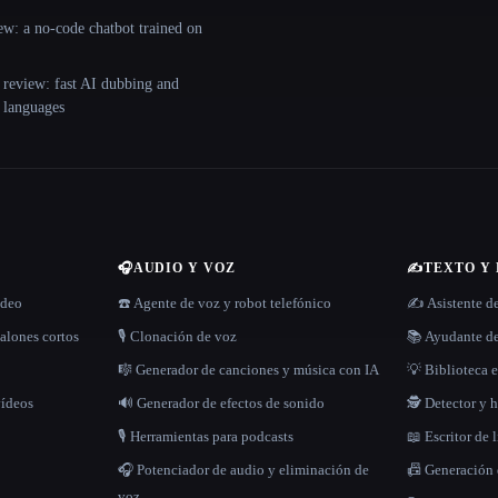
ew: a no-code chatbot trained on
 review: fast AI dubbing and
+ languages
🎧
AUDIO Y VOZ
✍️
TEXTO Y
ídeo
☎️ Agente de voz y robot telefónico
✍️ Asistente d
alones cortos
🎙️ Clonación de voz
📚 Ayudante de
🎼 Generador de canciones y música con IA
💡 Biblioteca e
vídeos
🔊 Generador de efectos de sonido
🕵️ Detector y
🎙️ Herramientas para podcasts
📖 Escritor de 
🎧 Potenciador de audio y eliminación de
📠 Generación
voz