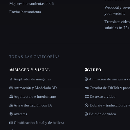
Mejores herramientas 2026
Webbotify revi
Enviar herramienta
your website
Translate.video
subtitles in 75
TODAS LAS CATEGORÍAS
🎨
IMAGEN Y VISUAL
🎬
VIDEO
🔬 Ampliador de imágenes
🎬 Animación de imagen a v
🎲 Animación y Modelado 3D
📲 Creador de TikTok y pant
🏯 Arquitectura e Interiorismo
🎞️ De texto a vídeo
🌄 Arte e ilustración con IA
🎤 Doblaje y traducción de 
😎 avatares
🎬 Edición de vídeo
📸 Clasificación facial y de belleza