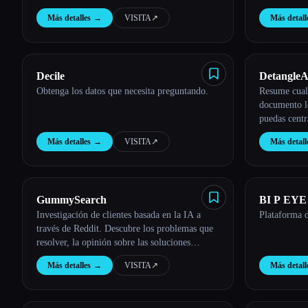
Más detalles
→
VISITA
↗︎
Más detall
Esc
Decile
DetangleA
Obtenga los datos que necesita preguntando.
Resume cualq
documento l
puedas centr
Más detalles
→
VISITA
↗︎
Más detall
GummySearch
BI P EYE
Investigación de clientes basada en la IA a
Plataforma d
través de Reddit. Descubre los problemas que
resolver, la opinión sobre las soluciones
actuales y las personas que quieren comprar tu
Más detalles
→
VISITA
↗︎
Más detall
producto.