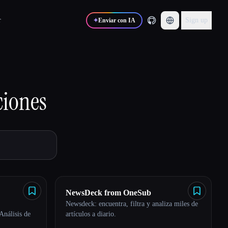
r
Sign up
✦
Enviar con IA
ciones
NewsDeck from OneSub
Newsdeck: encuentra, filtra y analiza miles de
lisis de
artículos a diario.