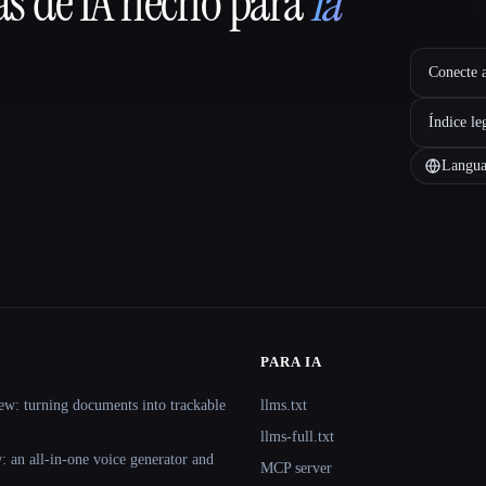
as de IA hecho para
la
Conecte a
Índice le
Langua
PARA IA
ew: turning documents into trackable
llms.txt
llms-full.txt
 an all-in-one voice generator and
MCP server