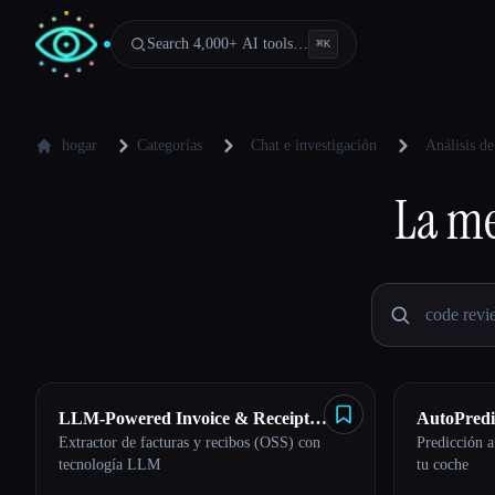
Search 4,000+ AI tools…
⌘
K
hogar
Categorías
Chat e investigación
Análisis de
La me
LLM-Powered Invoice & Receipt
AutoPredi
Extractor de facturas y recibos (OSS) con
Predicción a
Extractor (OSS)
tecnología LLM
tu coche