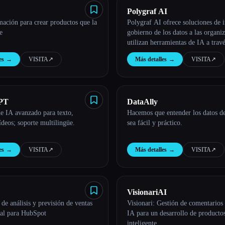
Polygraf AI
ación para crear productos que la
Polygraf AI ofrece soluciones de i
e
gobierno de los datos a las organi
utilizan herramientas de IA a trav
interfaz de usuario local de Zero T
es
→
VISITA
↗︎
Más detalles
→
VISITA
↗︎
PT
DataAlly
e IA avanzado para texto,
Hacemos que entender los datos d
ídeos; soporte multilingüe.
sea fácil y práctico.
es
→
VISITA
↗︎
Más detalles
→
VISITA
↗︎
VisionariAI
de análisis y previsión de ventas
Visionari: Gestión de comentarios 
eal para HubSpot
IA para un desarrollo de producto
inteligente