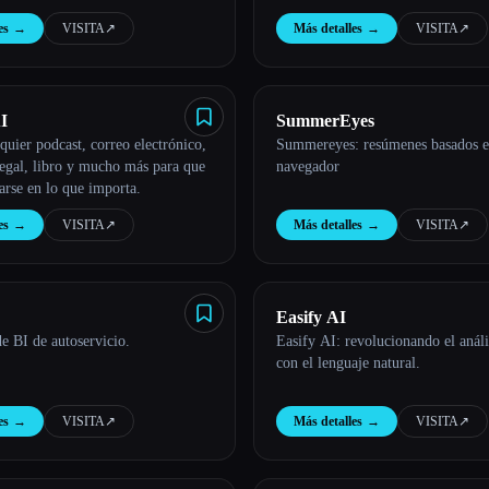
es
→
VISITA
↗︎
Más detalles
→
VISITA
↗︎
I
SummerEyes
uier podcast, correo electrónico,
Summereyes: resúmenes basados e
egal, libro y mucho más para que
navegador
arse en lo que importa.
es
→
VISITA
↗︎
Más detalles
→
VISITA
↗︎
Easify AI
e BI de autoservicio.
Easify AI: revolucionando el análi
con el lenguaje natural.
es
→
VISITA
↗︎
Más detalles
→
VISITA
↗︎