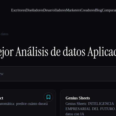
Escritores
Diseñadores
Desarrolladores
Marketers
Creadores
Blog
Compara
 datos
jor
Análisis de datos
Aplica
ct
Genius Sheets
utomática: predice cuánto durará
Genius Sheets: INTELIGENCIA
EMPRESARIAL DEL FUTURO Aná
datos con IA