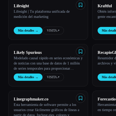
Lifesight
Kraftful
Lifesight | Tu plataforma unificada de
Obtén inform
medición del marketing
gente encant
Más detalles
→
VISITA
↗︎
Más detall
Likely Spurious
RecapioG
Modelado causal rápido en series económicas y
Resumidor d
de noticias con una base de datos de 1 millón
archivos y v
de series temporales para proporcionar
información y ayudar a explicar mejor el
Más detalles
→
VISITA
↗︎
Más detall
mundo.
Linegraphmaker.co
Forecastio
Esta herramienta de software permite a los
Herramienta 
usuarios crear fácilmente gráficos de líneas a
en tiempo r
partir de datos. Incluye ejes, colores y