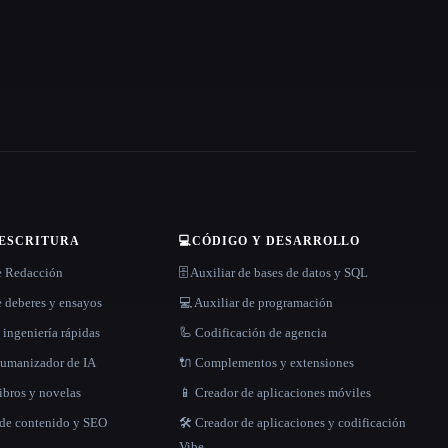
 ESCRITURA
💻
CÓDIGO Y DESARROLLO
e Redacción
🗄️ Auxiliar de bases de datos y SQL
 deberes y ensayos
💻 Auxiliar de programación
 ingeniería rápidas
🦾 Codificación de agencia
 humanizador de IA
🔌 Complementos y extensiones
libros y novelas
📱 Creador de aplicaciones móviles
 de contenido y SEO
🛠️ Creador de aplicaciones y codificación
Vibe