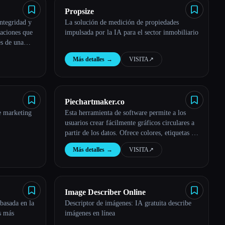
Propsize
ntegridad y
La solución de medición de propiedades
zaciones que
impulsada por la IA para el sector inmobiliario
és de una
rust.
Más detalles
→
VISITA
↗︎
Piechartmaker.co
e marketing
Esta herramienta de software permite a los
usuarios crear fácilmente gráficos circulares a
partir de los datos. Ofrece colores, etiquetas y
tamaños de gráficos personalizables, lo que
Más detalles
→
VISITA
↗︎
proporciona una representación visual clara de
las proporciones.
Image Describer Online
basada en la
Descriptor de imágenes: IA gratuita describe
s más
imágenes en línea