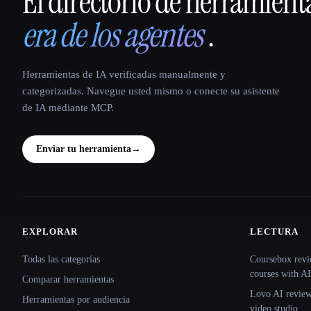
El directorio de herramient
That AI Collection
era de los agentes
.
Herramientas de IA verificadas manualmente y
categorizadas. Navegue usted mismo o conecte su asistente
de IA mediante MCP.
Enviar tu herramienta
→
EXPLORAR
LECTURA
Site navigation
Todas las categorías
Coursebox revi
courses with AI
Comparar herramientas
Lovo AI review:
Herramientas por audiencia
video studio