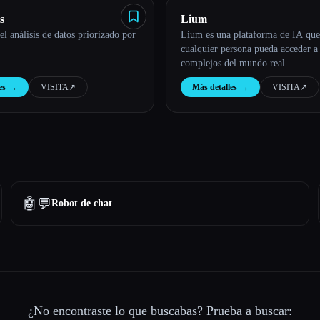
s
Lium
el análisis de datos priorizado por
Lium es una plataforma de IA que
cualquier persona pueda acceder a
complejos del mundo real.
es
→
VISITA
↗︎
Más detalles
→
VISITA
↗︎
🤖💬
Robot de chat
¿No encontraste lo que buscabas? Prueba a buscar: