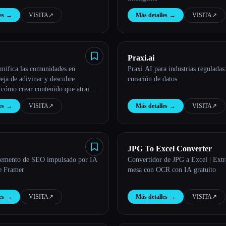
es
→
VISITA
↗︎
Más detalles
→
VISITA
↗︎
Praxi.ai
amifica las comunidades en
Praxi AI para industrias reguladas
eja de adivinar y descubre
curación de datos
 cómo crear contenido que atraiga
ción y el crecimiento.
es
→
VISITA
↗︎
Más detalles
→
VISITA
↗︎
JPG To Excel Converter
lemento de SEO impulsado por IA
Convertidor de JPG a Excel | Extr
de Framer
mesa con OCR con IA gratuito
es
→
VISITA
↗︎
Más detalles
→
VISITA
↗︎