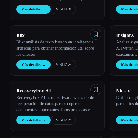
etiquetas personalizables, que ofrecen
Más detalles
→
VISITA
↗︎
Más detall
visualizaciones claras de las tendencias a lo
largo del tiempo.
Blix
InsightX
Blix: análisis de texto basado en inteligencia
Analiza y g
artificial para obtener información útil sobre
X/Twitter. D
los clientes
exactamente
la participa
Más detalles
→
VISITA
↗︎
Más detall
RecoveryFox AI
Nick V
RecoveryFox AI es un software avanzado de
Drift: comp
recuperación de datos para recuperar
para sitios 
documentos importantes, fotos preciosas y
otros archivos de ordenadores, SSD externos,
Más detalles
→
VISITA
↗︎
Más detall
unidades de disco duro, tarjetas USB o SD.