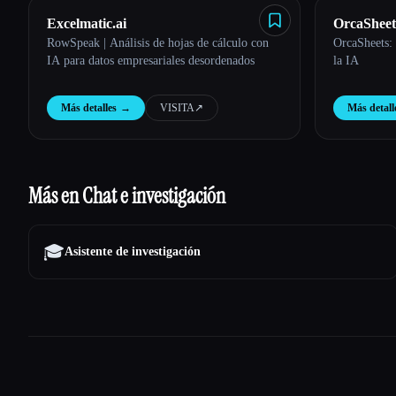
Excelmatic.ai
OrcaSheet
RowSpeak | Análisis de hojas de cálculo con
OrcaSheets: 
IA para datos empresariales desordenados
la IA
Más detalles
→
VISITA
↗︎
Más detall
Más en Chat e investigación
🎓
Asistente de investigación