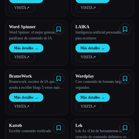
VISITA
↗︎
VISITA
↗︎
Word Spinner
LAIKA
Word Spinner: el mejor generador y
Inteligencia artificial personalizada
paráfrasis de contenido de IA
para escritores
Más detalles
→
Más detalles
→
VISITA
↗︎
VISITA
↗︎
BrameWork
Wordplay
Bramework: escritor de IA que te
Cree contenido de formato largo en
ayuda a escribir blogs 5 veces más
segundos.
rápido
Más detalles
→
Más detalles
→
VISITA
↗︎
VISITA
↗︎
Katteb
Lek
Escribir contenido verificado
Lek.Ai: el kit de herramientas de
creación de contenido definitivo con