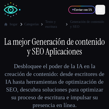
✦
Enviar con IA
Texto y
Generación de contenido
hogar
Categorías
escritura
y SEO
✍️
🎨
Escritores
Diseñadores
La mejor
Generación de contenido
y SEO
Aplicaciones
💻
📈
Desarrolladores
Marketers
Desbloquee el poder de la IA en la
🎓
🎬
Estudiantes
Creadores
creación de contenido: desde escritores de
IA hasta herramientas de optimización de
SEO, descubra soluciones para optimizar
Blog
su proceso de escritura e impulsar su
presencia en línea.
Comparar herramientas