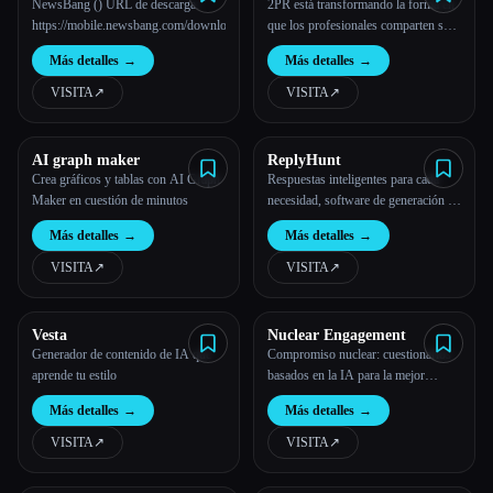
NewsBang () URL de descarga:
2PR está transformando la forma en
https://mobile.newsbang.com/download
que los profesionales comparten sus
ideas con publicaciones listas para
Más detalles
→
Más detalles
→
LinkedIn
VISITA
↗︎
VISITA
↗︎
AI graph maker
ReplyHunt
Crea gráficos y tablas con AI Graph
Respuestas inteligentes para cada
Maker en cuestión de minutos
necesidad, software de generación de
leads, marketing de contenidos,
Más detalles
→
Más detalles
→
marketing en redes sociales, servicio
de marketing en redes sociales,
VISITA
↗︎
VISITA
↗︎
agentes de IA, tendencias en Twitter
Vesta
Nuclear Engagement
Generador de contenido de IA que
Compromiso nuclear: cuestionarios
aprende tu estilo
basados en la IA para la mejor
interacción con el blog
Más detalles
→
Más detalles
→
VISITA
↗︎
VISITA
↗︎