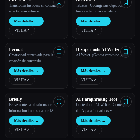
Transforma tus ideas en contenido
Tablero - Obtenga sus objetivos
atractivo sin esfuerzo.
fuera de las hojas de cálculo
Más detalles
→
Más detalles
→
VISITA
↗︎
VISITA
↗︎
Fermat
H-supertools AI Writer
Creatividad aumentada para la
AI Writer: ¡Genera contenido gratis!
creación de contenido
Más detalles
→
Más detalles
→
VISITA
↗︎
VISITA
↗︎
Briefly
AI Paraphrasing Tool
Brevemente: la plataforma de
Contentbot - AI Writer - Contenido
información impulsada por IA
de IA para fundadores y
comercializadores de contenido
Más detalles
→
Más detalles
→
VISITA
↗︎
VISITA
↗︎