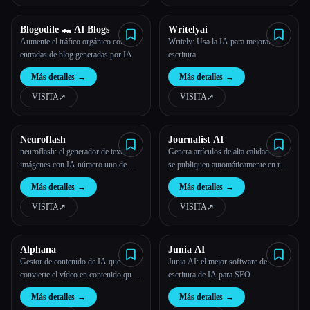
Blogodile 🐊 AI Blogs
Writelyai
Aumente el tráfico orgánico con
Writely: Usa la IA para mejorar tu
entradas de blog generadas por IA
escritura
Más detalles
→
Más detalles
→
VISITA
↗︎
VISITA
↗︎
Esc
Neuroflash
Journalist AI
neuroflash: el generador de texto e
Genera artículos de alta calidad que
imágenes con IA número uno de
se publiquen automáticamente en tu
Europa
blog
Más detalles
→
Más detalles
→
VISITA
↗︎
VISITA
↗︎
Alphana
Junia AI
Gestor de contenido de IA que
Junia AI: el mejor software de
convierte el vídeo en contenido que
escritura de IA para SEO
se puede compartir
Más detalles
→
Más detalles
→