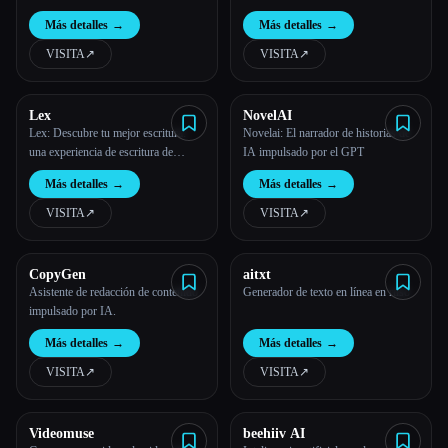
tecnología de IA
Más detalles
→
Más detalles
→
VISITA
↗︎
VISITA
↗︎
Lex
NovelAI
Lex: Descubre tu mejor escritura:
Novelai: El narrador de historias de
una experiencia de escritura de
IA impulsado por el GPT
primera calidad.
Más detalles
→
Más detalles
→
VISITA
↗︎
VISITA
↗︎
CopyGen
aitxt
Asistente de redacción de contenido
Generador de texto en línea en ruso
impulsado por IA.
Más detalles
→
Más detalles
→
VISITA
↗︎
VISITA
↗︎
Videomuse
beehiiv AI