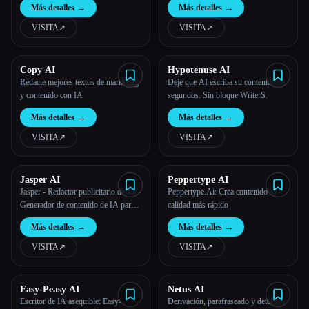
Más detalles
→
Más detalles
→
VISITA
↗︎
VISITA
↗︎
Copy AI
Hypotenuse AI
Redacte mejores textos de marketing
Deje que AI escriba su contenido en
y contenido con IA
segundos. Sin bloque WriterS.
Más detalles
→
Más detalles
→
VISITA
↗︎
VISITA
↗︎
Jasper AI
Peppertype AI
Jasper - Redactor publicitario de IA -
Peppertype.Ai: Crea contenido de
Generador de contenido de IA para
calidad más rápido
equipos
Más detalles
→
Más detalles
→
VISITA
↗︎
VISITA
↗︎
Easy-Peasy AI
Netus AI
Escritor de IA asequible: Easy-
Derivación, parafraseado y detector