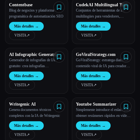
Contentbase
CudekAI Multilingual Tool
Blog de negocios y plataforma
Conjuntos de herramientas de IA
programática de automatización SEO
multilingües para vendedores,
agencias y empresas
Más detalles
→
Más detalles
→
VISITA
↗︎
VISITA
↗︎
AI Infographic Generator
GoViralStrategy.com
Generador de infografías de IA
GoViralStrategy: estratega diario de
gratuito: crea infografías
contenido viral de IA para creadores
profesionales con la IA
de vídeos cortos
Más detalles
→
Más detalles
→
VISITA
↗︎
VISITA
↗︎
Writegenic AI
Youtube Summarizer
Genera documentos técnicos
Simplemente introduce el enlace para
completos con la IA de Writegenic
obtener resúmenes rápidos en vídeo.
Tanto si eres un espectador como un
Más detalles
→
Más detalles
→
creador de contenido, ofrecemos
diversas opciones para satisfacer tus
VISITA
↗︎
VISITA
↗︎
necesidades.