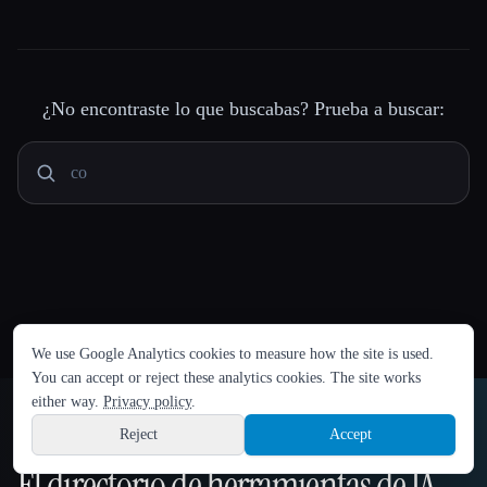
¿No encontraste lo que buscabas? Prueba a buscar:
IDIOMA
We use Google Analytics cookies to measure how the site is used.
English
español
Français
Русский
简体中文
You can accept or reject these analytics cookies. The site works
Hindi
either way.
Privacy policy
.
Reject
Accept
Sign up
El directorio de herramientas de IA