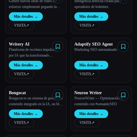
Genere nuevas ideas de video sin
Inteligencia artificial creada para
esfuerzo simplemente pegando la
operadores de boletines.
URL de su canal. En segundos,
Más detalles
→
Más detalles
→
reciba una gran cantidad de
inspiración adaptada a su contenido.
VISITA
↗︎
VISITA
↗︎
Writery AI
Adaptify SEO Agent
Plataforma de escritura impulsada
Marketing SEO automatizado
por IA que ha transformado
enormemente la forma de crear
Más detalles
→
Más detalles
→
contenido escrito. Escriba su artículo
a partir de un tema o palabra clave.
VISITA
↗︎
VISITA
↗︎
Bongocat
Neuron Writer
Bongocat es un sistema de gestión de
NeuronWriter — Optimización de
contenido integrado en la IA, un blog
contenido con #semanticSEO
que se puede escribir solo
Más detalles
→
Más detalles
→
VISITA
↗︎
VISITA
↗︎