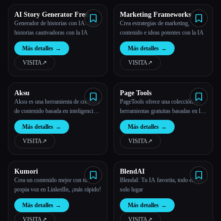
AI Story Generator Free
Marketing Frameworks
Generador de historias con IA: crea
Crea estrategias de marketing,
historias cautivadoras con la IA
contenido e ideas potentes con la IA
Más detalles
→
Más detalles
→
VISITA
↗︎
VISITA
↗︎
Aksu
Page Tools
Aksu es una herramienta de creación
PageTools ofrece una colección de
de contenido basada en inteligencia
herramientas gratuitas basadas en la
artificial que automatiza la redacción
IA diseñadas para facilitar la creación
Más detalles
→
Más detalles
→
de artículos y la publicación en
y la gestión de tu presencia en
WordPress.
Internet.
VISITA
↗︎
VISITA
↗︎
Kumori
BlendAI
Crea un contenido mejor con tu
BlendaI: Tu IA favorita, todo en un
propia voz en LinkedIn, ¡más rápido!
solo lugar
Más detalles
→
Más detalles
→
VISITA
↗︎
VISITA
↗︎