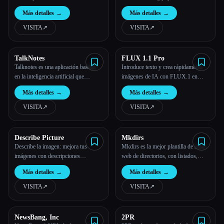
nicho con esta herramienta, diseñada
Más detalles
→
Más detalles
→
para ayudarte a encontrar las frases
clave de SEO óptimas para conseguir
VISITA
↗︎
VISITA
↗︎
una clasificación más alta.
TalkNotes
FLUX 1.1 Pro
Talknotes es una aplicación basada
Introduce texto y crea rápidamente
en la inteligencia artificial que
imágenes de IA con FLUX.1 en
transforma las notas de voz en
línea de forma gratuita.
Más detalles
→
Más detalles
→
contenido estructurado y procesable
en cuestión de minutos, lo que ayuda
VISITA
↗︎
VISITA
↗︎
a los usuarios a convertir sus ideas
en notas pulidas, entradas de blog y
mucho más
Describe Picture
Mkdirs
Describe la imagen: mejora tus
Mkdirs es la mejor plantilla de sitios
imágenes con descripciones
web de directorios, con listados,
generadas por IA
pagos, envíos, CMS, blogs,
Más detalles
→
Más detalles
→
autenticación, boletines, SEO, temas
y más.
VISITA
↗︎
VISITA
↗︎
NewsBang, Inc
2PR