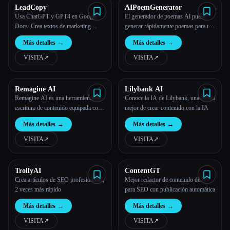
LeadCopy
AIPoemGenerator
Usa ChatGPT y GPT4 en Google
El generador de poemas Al puede
Docs. Crea textos de marketing
generar rápidamente poemas para ti
profesionales y altamente
en varios estilos de poemas en
Más detalles
→
Más detalles
→
encubiertos, seminarios web,
cuestión de segundos.
podcasts y más en cuestión de
VISITA
↗︎
VISITA
↗︎
minutos
Remagine AI
Lilybank AI
Remagine AI es una herramienta de
Conoce la IA de Lilybank, una forma
escritura de contenido equipada con
mejor de crear contenido con la IA
más de 200 plantillas de IA.
Más detalles
→
Más detalles
→
VISITA
↗︎
VISITA
↗︎
TrollyAI
ContentGT
Crea artículos de SEO profesionales,
Mejor redactor de contenido de IA
2 veces más rápido
para SEO con publicación automática
Más detalles
→
Más detalles
→
VISITA
↗︎
VISITA
↗︎