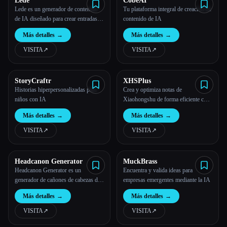
Lede
CobeAI
Lede es un generador de contenido
Tu plataforma integral de creación de
de IA diseñado para crear entradas
contenido de IA
de blog detalladas.
Más detalles
→
Más detalles
→
VISITA
↗︎
VISITA
↗︎
StoryCraftr
XHSPlus
Historias hiperpersonalizadas para
Crea y optimiza notas de
niños con IA
Xiaohongshu de forma eficiente con
herramientas de inteligencia artificial.
Más detalles
→
Más detalles
→
VISITA
↗︎
VISITA
↗︎
Headcanon Generator
MuckBrass
Headcanon Generator es un
Encuentra y valida ideas para
generador de cañones de cabezas de
empresas emergentes mediante la IA
personajes. Se genera con una
Más detalles
→
Más detalles
→
interfaz de IA, que es única y
creativa
VISITA
↗︎
VISITA
↗︎