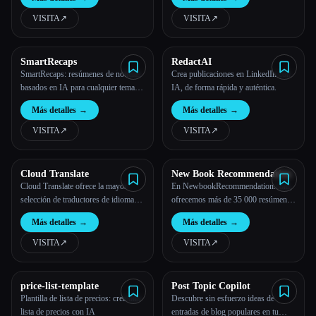
VISITA
↗︎
VISITA
↗︎
SmartRecaps
RedactAI
SmartRecaps: resúmenes de noticias
Crea publicaciones en LinkedIn con
basados en IA para cualquier tema
IA, de forma rápida y auténtica.
del mundo
Más detalles
→
Más detalles
→
VISITA
↗︎
VISITA
↗︎
Cloud Translate
New Book Recommendation
Cloud Translate ofrece la mayor
En NewbookRecommendation.com,
selección de traductores de idiomas
ofrecemos más de 35 000 resúmenes
únicos y divertidos. Herramientas en
de libros, reseñas y recomendaciones
Más detalles
→
Más detalles
→
línea gratuitas para que los amantes
personalizadas a través de nuestra
de los idiomas den rienda suelta a su
herramienta de inteligencia artificial.
VISITA
↗︎
VISITA
↗︎
creatividad.
price-list-template
Post Topic Copilot
Plantilla de lista de precios: crea una
Descubre sin esfuerzo ideas de
lista de precios con IA
entradas de blog populares en tu