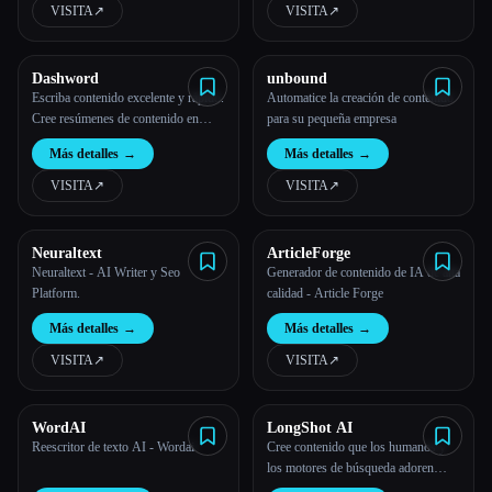
VISITA
↗︎
VISITA
↗︎
Dashword
unbound
Escriba contenido excelente y rápido.
Automatice la creación de contenido
Cree resúmenes de contenido en
para su pequeña empresa
poco tiempo y optimice su contenido
Más detalles
→
Más detalles
→
para SEO.
VISITA
↗︎
VISITA
↗︎
Neuraltext
ArticleForge
Neuraltext - AI Writer y Seo
Generador de contenido de IA de alta
Platform.
calidad - Article Forge
Más detalles
→
Más detalles
→
VISITA
↗︎
VISITA
↗︎
WordAI
LongShot AI
Reescritor de texto AI - Wordai
Cree contenido que los humanos y
los motores de búsqueda adoren
usando inteligencia artificial