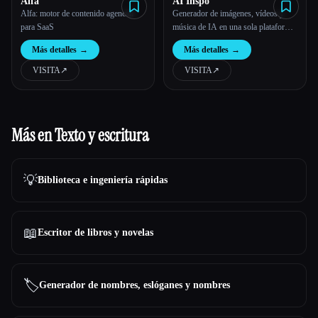
Alfa
AI Inspo
Alfa: motor de contenido agencial
Generador de imágenes, vídeos y
para SaaS
música de IA en una sola plataforma:
IA Inspo
Más detalles
→
Más detalles
→
VISITA
↗︎
VISITA
↗︎
Más en Texto y escritura
💡
Biblioteca e ingeniería rápidas
📖
Escritor de libros y novelas
🏷️
Generador de nombres, eslóganes y nombres