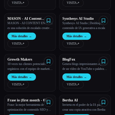
VISITA
↗︎
VISITA
↗︎
MASON - AI Content
Synthesys AI Studio
Engine
MASON - AI CONTENT ENGINE
Synthesys AI Studio | Desbloquea
es una solución de escalado creativo
contenido de IA generativa a escala
de alto rendimiento impulsada por la
Más detalles
→
Más detalles
→
IA para el comercio empresarial, las
marcas y los minoristas
VISITA
↗︎
VISITA
↗︎
Growth Makers
BlogFox
10 veces tus clientes potenciales
Genera blogs impresionantes a partir
orgánicos con el equipo de marketing
de un vídeo de YouTube o palabras
de IA
clave de SEO a gran escala.
Más detalles
→
Más detalles
→
VISITA
↗︎
VISITA
↗︎
Frase io (first month - 60%
Bertha AI
discount)
Frase: la mejor herramienta de
Invierta en el poder de la IA para
optimización de contenido SEO y
crear una copia atractiva con Bertha
escritor de IA