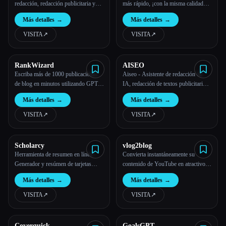
redacción, redacción publicitaria y
más rápido, ¡con la misma calidad
paráfrasis de IA
que hoy!
Más detalles
→
Más detalles
→
VISITA
↗︎
VISITA
↗︎
RankWizard
AISEO
Escriba más de 1000 publicaciones
Aiseo - Asistente de redacción de
de blog en minutos utilizando GPT-
IA, redacción de textos publicitarios
4, datos en tiempo real de Google y
de IA y generador de contenido
Más detalles
→
Más detalles
→
análisis SERP.
VISITA
↗︎
VISITA
↗︎
Scholarcy
vlog2blog
Herramienta de resumen en línea -
Convierta instantáneamente su
Generador y resúmen de tarjetas
contenido de YouTube en atractivos
didácticas - Scholarcy
artículos de blog.
Más detalles
→
Más detalles
→
VISITA
↗︎
VISITA
↗︎
Coverquick
GoalsGPT