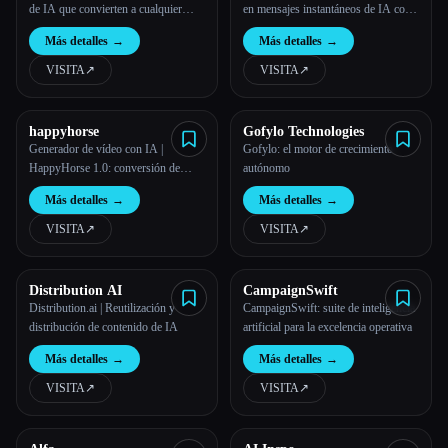
de IA que convierten a cualquier
en mensajes instantáneos de IA con
público en ingresos. 500 seguidores
facilidad.
Más detalles
→
Más detalles
→
son suficientes.
VISITA
↗︎
VISITA
↗︎
happyhorse
Gofylo Technologies
Generador de vídeo con IA |
Gofylo: el motor de crecimiento
HappyHorse 1.0: conversión de
autónomo
texto e imagen a vídeo
Más detalles
→
Más detalles
→
VISITA
↗︎
VISITA
↗︎
Distribution AI
CampaignSwift
Distribution.ai | Reutilización y
CampaignSwift: suite de inteligencia
distribución de contenido de IA
artificial para la excelencia operativa
Más detalles
→
Más detalles
→
VISITA
↗︎
VISITA
↗︎