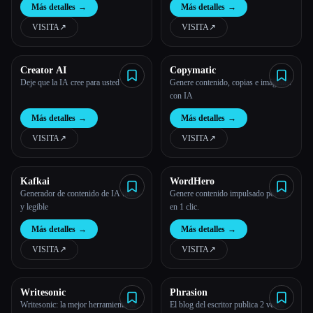
Más detalles
→
Más detalles
→
VISITA
↗︎
VISITA
↗︎
Creator AI
Copymatic
Deje que la IA cree para usted
Genere contenido, copias e imágenes
con IA
Más detalles
→
Más detalles
→
VISITA
↗︎
VISITA
↗︎
Kafkai
WordHero
Generador de contenido de IA único
Genere contenido impulsado por IA:
y legible
en 1 clic.
Más detalles
→
Más detalles
→
VISITA
↗︎
VISITA
↗︎
Writesonic
Phrasion
Writesonic: la mejor herramienta de
El blog del escritor publica 2 veces