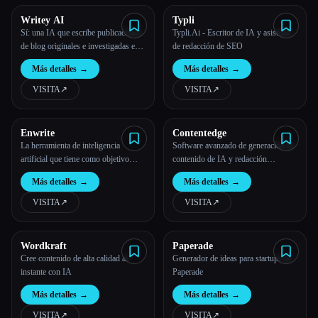
Writey AI
Typli
Sí: una IA que escribe publicaciones
Typli.Ai - Escritor de IA y asistente
de blog originales e investigadas en
de redacción de SEO
minutos
Más detalles
→
Más detalles
→
VISITA
↗︎
VISITA
↗︎
Enwrite
Contentedge
La herramienta de inteligencia
Software avanzado de generación de
artificial que tiene como objetivo
contenido de IA y redacción
ayudar a los escritores a ahorrar
publicitaria SEO
Más detalles
→
Más detalles
→
tiempo, no a reemplazarlos.
VISITA
↗︎
VISITA
↗︎
Wordkraft
Paperade
Cree contenido de alta calidad al
Generador de ideas para startups de
instante con IA
Paperade
Más detalles
→
Más detalles
→
VISITA
↗︎
VISITA
↗︎