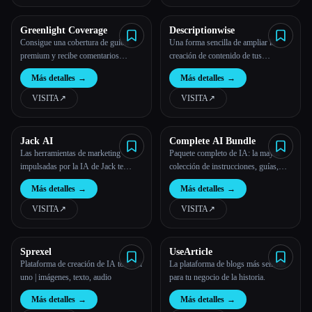
Greenlight Coverage
Descriptionwise
Consigue una cobertura de guion
Una forma sencilla de ampliar la
premium y recibe comentarios
creación de contenido de tus
instantáneos
productos de comercio electrónico,
Más detalles
→
Más detalles
→
impulsada por la IA.
VISITA
↗︎
VISITA
↗︎
Jack AI
Complete AI Bundle
Las herramientas de marketing
Paquete completo de IA: la mayor
impulsadas por la IA de Jack te
colección de instrucciones, guías,
ayudan a escribir y editar contenido
consejos y trucos de IA para
Más detalles
→
Más detalles
→
de marketing de alta calidad.
emprendedores ocupados
VISITA
↗︎
VISITA
↗︎
Sprexel
UseArticle
Plataforma de creación de IA todo en
La plataforma de blogs más sencilla
uno | imágenes, texto, audio
para tu negocio de la historia.
Más detalles
→
Más detalles
→