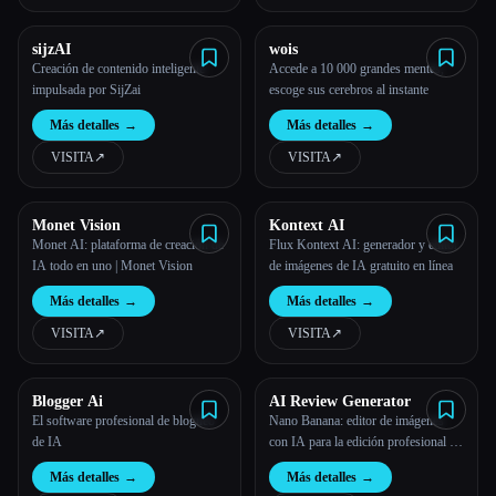
sijzAI
wois
Creación de contenido inteligente
Accede a 10 000 grandes mentes,
impulsada por SijZai
escoge sus cerebros al instante
Más detalles
→
Más detalles
→
VISITA
↗︎
VISITA
↗︎
Monet Vision
Kontext AI
Monet AI: plataforma de creación de
Flux Kontext AI: generador y editor
IA todo en uno | Monet Vision
de imágenes de IA gratuito en línea
Más detalles
→
Más detalles
→
VISITA
↗︎
VISITA
↗︎
Blogger Ai
AI Review Generator
El software profesional de blogueo
Nano Banana: editor de imágenes
de IA
con IA para la edición profesional de
fotografías
Más detalles
→
Más detalles
→