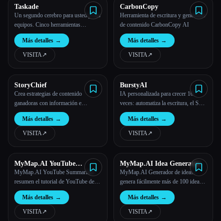
Taskade
CarbonCopy
Un segundo cerebro para usted y sus
Herramienta de escritura y generador
equipos. Cinco herramientas
de contenido CarbonCopy AI
impulsadas por IA en una para
Más detalles
→
Más detalles
→
potenciar la productividad de su
equipo. Con Taskade, todo su trabajo
VISITA
↗︎
VISITA
↗︎
está sincronizado en un espacio de
trabajo unificado.
StoryChief
BurstyAI
Crea estrategias de contenido
IA personalizada para crecer 10
ganadoras con información e
veces: automatiza la escritura, el SEO
inteligencia artificial basadas en
y la divulgación
Más detalles
→
Más detalles
→
datos.
VISITA
↗︎
VISITA
↗︎
MyMap.AI YouTube
MyMap.AI Idea Generator
Summarizer
MyMap.AI YouTube Summarizer:
MyMap.AI Generador de ideas:
resumen el tutorial de YouTube de 2
genera fácilmente más de 100 ideas
horas en un resumen de 2 minutos,
doradas en 3 segundos, ideal para
Más detalles
→
Más detalles
→
60 veces más rápido en el
hacer una lluvia de ideas y crear
aprendizaje en línea.
contenido
VISITA
↗︎
VISITA
↗︎