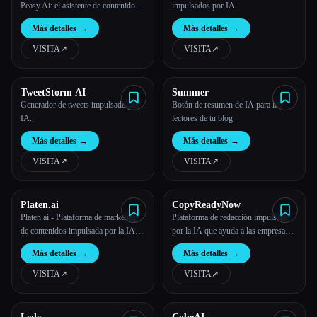
Peasy.Ai: el asistente de contenido de
impulsados por IA
IA
Más detalles
→
Más detalles
→
VISITA
↗︎
VISITA
↗︎
TweetStorm AI
Summer
Generador de tweets impulsado por
Botón de resumen de IA para los
IA.
lectores de tu blog
Más detalles
→
Más detalles
→
VISITA
↗︎
VISITA
↗︎
Platen.ai
CopyReadyNow
Platen.ai - Plataforma de marketing
Plataforma de redacción impulsada
de contenidos impulsada por la IA -
por la IA que ayuda a las empresas
Aumentar el tráfico orgánico
de tecnología a crear contenido
Más detalles
→
Más detalles
→
preciso, sin la sensación de «escrito
por la IA».
VISITA
↗︎
VISITA
↗︎