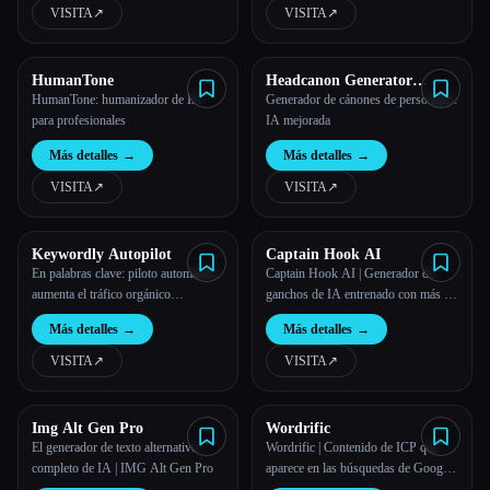
VISITA
↗︎
VISITA
↗︎
HumanTone
Headcanon Generator
Improved
HumanTone: humanizador de IA
Generador de cánones de personajes:
para profesionales
IA mejorada
Más detalles
→
Más detalles
→
VISITA
↗︎
VISITA
↗︎
Keywordly Autopilot
Captain Hook AI
En palabras clave: piloto automático:
Captain Hook AI | Generador de
aumenta el tráfico orgánico
ganchos de IA entrenado con más de
automáticamente
1000 ganchos virales
Más detalles
→
Más detalles
→
VISITA
↗︎
VISITA
↗︎
Img Alt Gen Pro
Wordrific
El generador de texto alternativo
Wordrific | Contenido de ICP que
completo de IA | IMG Alt Gen Pro
aparece en las búsquedas de Google
e IA