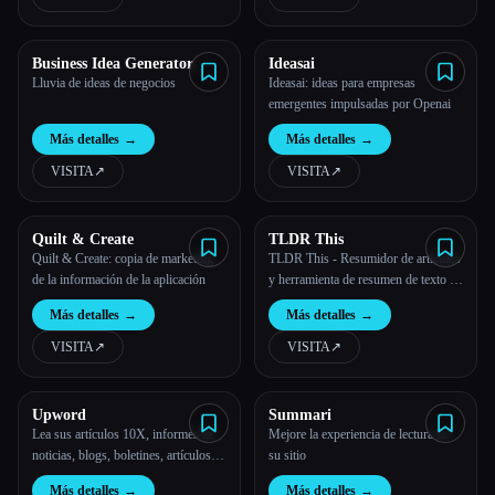
Business Idea Generator
Ideasai
Lluvia de ideas de negocios
Ideasai: ideas para empresas
emergentes impulsadas por Openai
Más detalles
→
Más detalles
→
VISITA
↗︎
VISITA
↗︎
Quilt & Create
TLDR This
Quilt & Create: copia de marketing
TLDR This - Resumidor de artículos
de la información de la aplicación
y herramienta de resumen de texto en
línea
Más detalles
→
Más detalles
→
VISITA
↗︎
VISITA
↗︎
Upword
Summari
Lea sus artículos 10X, informes de
Mejore la experiencia de lectura en
noticias, blogs, boletines, artículos
su sitio
más rápido con IA
Más detalles
→
Más detalles
→