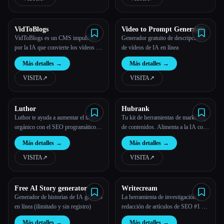
VidToBlogs
Video to Prompt Generator
VidToBlogs es un CMS impulsado
Generador gratuito de descripciones
por la IA que convierte los vídeos de
de vídeos de IA en línea
YouTube en blogs optimizados para
Más detalles
→
Más detalles
→
el SEO, perfectos para fundadores
ocupados. Sáltate WordPress y aloja
VISITA
↗︎
VISITA
↗︎
un blog completo en tu dominio en
cuestión de minutos.
Luthor
Hubrank
Luthor te ayuda a aumentar el tráfico
Tu kit de herramientas de marketing
orgánico con el SEO programático a
de contenidos. Alimenta a la IA con
gran escala.
tu contenido (texto, archivos, URL)
Más detalles
→
Más detalles
→
VISITA
↗︎
VISITA
↗︎
Free AI Story generator
Writecream
Generador de historias de IA gratuito
La herramienta de investigación y
en línea (ilimitado y sin registro)
redacción de artículos de SEO #1 del
mundo
Más detalles
→
Más detalles
→