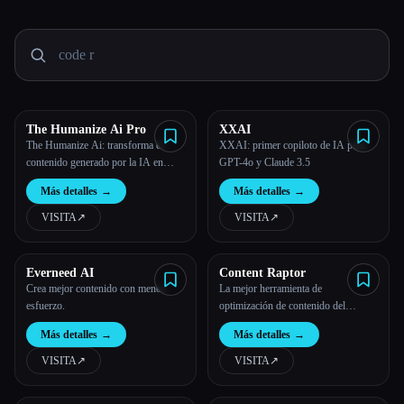
Todas las categorías
Acerca de
The Humanize Ai Pro
XXAI
The Humanize Ai: transforma el
XXAI: primer copiloto de IA para
contenido generado por la IA en
GPT-4o y Claude 3.5
escritura humana
Más detalles
→
Más detalles
→
VISITA
↗︎
VISITA
↗︎
Everneed AI
Content Raptor
Crea mejor contenido con menos
La mejor herramienta de
esfuerzo.
optimización de contenido del
mercado: Content Raptor
Más detalles
→
Más detalles
→
VISITA
↗︎
VISITA
↗︎