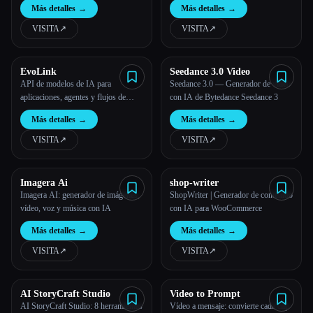
Más detalles
→
Más detalles
→
VISITA
↗︎
VISITA
↗︎
EvoLink
Seedance 3.0 Video
API de modelos de IA para
Seedance 3.0 — Generador de vídeo
aplicaciones, agentes y flujos de
con IA de Bytedance Seedance 3
trabajo de producción | EvoLink
Más detalles
→
Más detalles
→
VISITA
↗︎
VISITA
↗︎
Imagera Ai
shop-writer
Imagera AI: generador de imágenes,
ShopWriter | Generador de contenido
vídeo, voz y música con IA
con IA para WooCommerce
Más detalles
→
Más detalles
→
VISITA
↗︎
VISITA
↗︎
AI StoryCraft Studio
Video to Prompt
AI StoryCraft Studio: 8 herramientas
Vídeo a mensaje: convierte cada clip