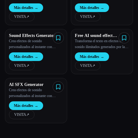
línea
nuestra innovadora tecnología de
Más detalles
→
Más detalles
→
inteligencia artificial.
VISITA
↗︎
VISITA
↗︎
Sound Effects Generator
Free AI sound effect
generator
Crea efectos de sonido
Transforma el texto en efectos de
personalizados al instante con
sonido ilimitados generados por la
nuestra innovadora tecnología de
IA al instante.
Más detalles
→
Más detalles
→
inteligencia artificial.
VISITA
↗︎
VISITA
↗︎
AI SFX Generator
Crea efectos de sonido
personalizados al instante con
nuestra innovadora tecnología de
Más detalles
→
inteligencia artificial.
VISITA
↗︎