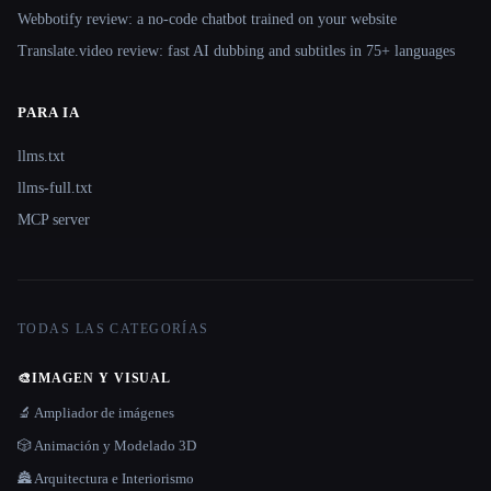
Webbotify review: a no-code chatbot trained on your website
Translate.video review: fast AI dubbing and subtitles in 75+ languages
PARA IA
llms.txt
llms-full.txt
MCP server
TODAS LAS CATEGORÍAS
🎨
IMAGEN Y VISUAL
🔬 Ampliador de imágenes
🎲 Animación y Modelado 3D
🏯 Arquitectura e Interiorismo