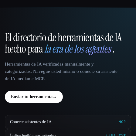
El directorio de herramientas de IA
That AI Collection
hecho para
la era de los agentes
.
Herramientas de IA verificadas manualmente y
categorizadas. Navegue usted mismo o conecte su asistente
de IA mediante MCP.
Enviar tu herramienta
→
Conecte asistentes de IA
MCP
Índice legible por máquina
LLMS.TXT