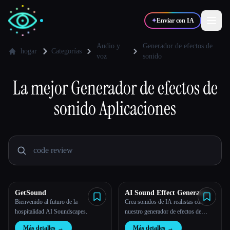
✦
Enviar con IA
Audio y
Generador de efectos de
hogar
Categorías
voz
sonido
✍️
🎨
Escritores
Diseñadores
La mejor
Generador de efectos de
sonido
Aplicaciones
💻
📈
Desarrolladores
Marketers
🎓
🎬
Estudiantes
Creadores
GetSound
AI Sound Effect Generator
Blog
Bienvenido al futuro de la
Crea sonidos de IA realistas con
hospitalidad AI Soundscapes.
nuestro generador de efectos de
sonido de IA.
Comparar herramientas
Más detalles
→
Más detalles
→