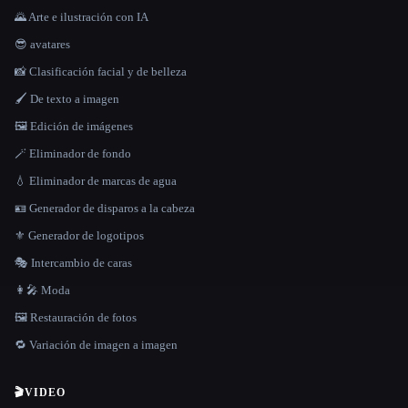
🌄 Arte e ilustración con IA
😎 avatares
📸 Clasificación facial y de belleza
🖌️ De texto a imagen
🖼️ Edición de imágenes
🪄 Eliminador de fondo
💧 Eliminador de marcas de agua
🪪 Generador de disparos a la cabeza
⚜️ Generador de logotipos
🎭 Intercambio de caras
👩‍🎤 Moda
🖼️ Restauración de fotos
🔁 Variación de imagen a imagen
🎬
VIDEO