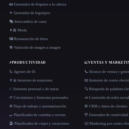
🪪 Generador de disparos a la cabeza
⚜️ Generador de logotipos
🎭 Intercambio de caras
👩‍🎤 Moda
🖼️ Restauración de fotos
🔁 Variación de imagen a imagen
⚡
PRODUCTIVIDAD
📈
VENTAS Y MARKETI
🦾 Agentes de IA
📞 Alcance de ventas y gene
👨‍💻 Asistente de reuniones
📧 Asistente de correo elect
✅ Asistente personal y de tareas
🔍 Búsqueda de palabras cl
🌱 Crecimiento y bienestar personales
📣 Contenido de redes socia
⚙️ Flujo de trabajo y automatización
📇 CRM y datos de clientes
🍳 Planificador de comidas y recetas
🪧 Generador de creatividad 
🏖 Planificador de viajes y vacaciones
✉️ Marketing por correo ele