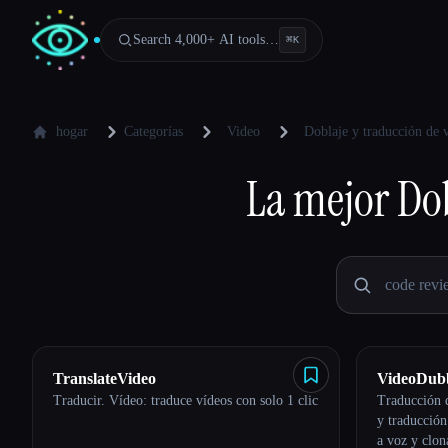
Search 4,000+ AI tools…
⌘
K
hogar
Categorías
Video
Doblaje y traducción de 
La mejor
Dob
TranslateVideo
VideoDub
Traducir. Vídeo: traduce vídeos con solo 1 clic
Traducción 
y traducción
Esc
a voz y clon