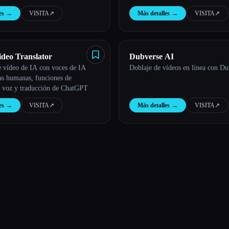
es
→
VISITA
↗︎
Más detalles
→
VISITA
↗︎
ideo Translator
Dubverse AI
e vídeo de IA con voces de IA
Doblaje de vídeos en línea con Du
las humanas, funciones de
e voz y traducción de ChatGPT
es
→
VISITA
↗︎
Más detalles
→
VISITA
↗︎