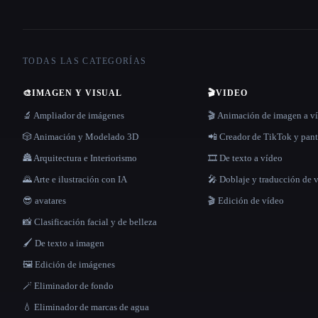
TODAS LAS CATEGORÍAS
🎨
IMAGEN Y VISUAL
🎬
VIDEO
🔬 Ampliador de imágenes
🎬 Animación de imagen a v
🎲 Animación y Modelado 3D
📲 Creador de TikTok y pant
🏯 Arquitectura e Interiorismo
🎞️ De texto a vídeo
🌄 Arte e ilustración con IA
🎤 Doblaje y traducción de 
😎 avatares
🎬 Edición de vídeo
📸 Clasificación facial y de belleza
🖌️ De texto a imagen
🖼️ Edición de imágenes
🪄 Eliminador de fondo
💧 Eliminador de marcas de agua