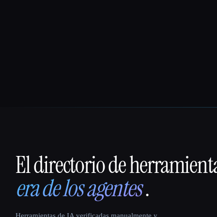
El directorio de herramient
That AI Collection
era de los agentes
.
Herramientas de IA verificadas manualmente y