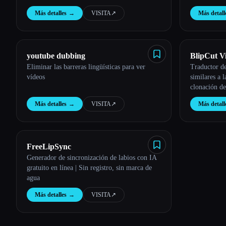
Más detalles
→
VISITA
↗︎
Más detall
youtube dubbing
BlipCut V
Eliminar las barreras lingüísticas para ver
Traductor d
vídeos
similares a 
clonación d
Más detalles
→
VISITA
↗︎
Más detall
FreeLipSync
Generador de sincronización de labios con IA
gratuito en línea | Sin registro, sin marca de
agua
Más detalles
→
VISITA
↗︎