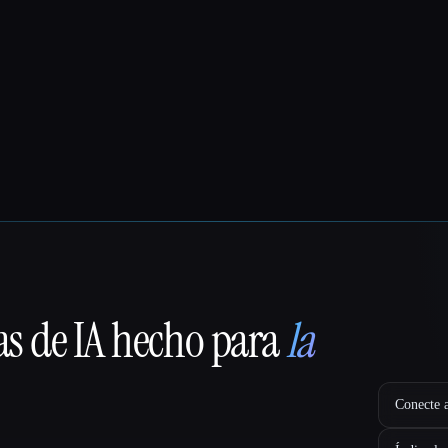
as de IA hecho para
la
Conecte a