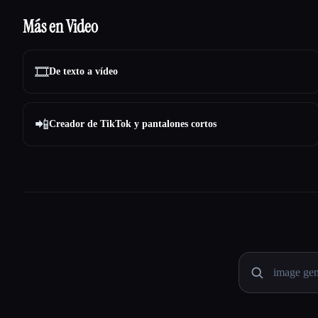
Más en Video
🎞️
De texto a vídeo
📲
Creador de TikTok y pantalones cortos