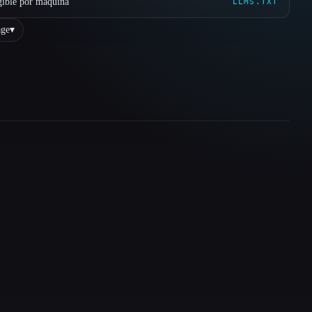
gible por máquina
LLMS.TXT
ge
▾