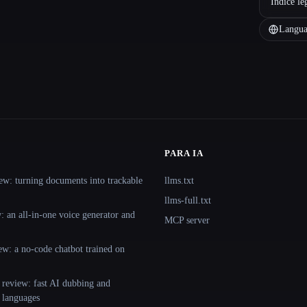
Índice le
Langua
PARA IA
ew: turning documents into trackable
llms.txt
llms-full.txt
 an all-in-one voice generator and
MCP server
ew: a no-code chatbot trained on
 review: fast AI dubbing and
+ languages