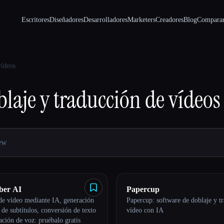
Escritores
Diseñadores
Desarrolladores
Marketers
Creadores
Blog
Compara
vídeos
laje y traducción de vídeos
ber AI
Papercup
de vídeo mediante IA, generación
Papercup: software de doblaje y t
 de subtítulos, conversión de texto
vídeo con IA
ación de voz: pruébalo gratis