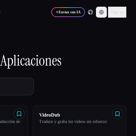
r
Sign up
✦
Enviar con IA
Aplicaciones
VideoDub
raducción de
Traduce y graba tus videos sin esfuerzo