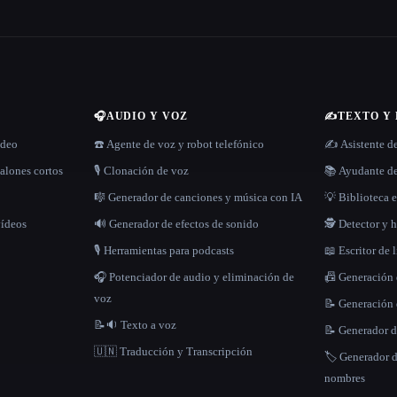
🎧
AUDIO Y VOZ
✍️
TEXTO Y
ídeo
☎️ Agente de voz y robot telefónico
✍️ Asistente d
alones cortos
🎙️ Clonación de voz
📚 Ayudante de
🎼 Generador de canciones y música con IA
💡 Biblioteca e
vídeos
🔊 Generador de efectos de sonido
🕵️ Detector y
🎙️ Herramientas para podcasts
📖 Escritor de 
🎧 Potenciador de audio y eliminación de
📠 Generación
voz
📝 Generación 
📝🔉 Texto a voz
📝 Generador d
🇺🇳 Traducción y Transcripción
🏷️ Generador 
nombres