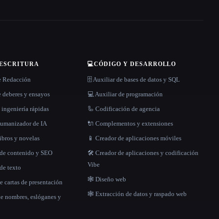
 ESCRITURA
💻
CÓDIGO Y DESARROLLO
e Redacción
🗄️ Auxiliar de bases de datos y SQL
 deberes y ensayos
💻 Auxiliar de programación
 ingeniería rápidas
🦾 Codificación de agencia
 humanizador de IA
🔌 Complementos y extensiones
libros y novelas
📱 Creador de aplicaciones móviles
 de contenido y SEO
🛠️ Creador de aplicaciones y codificación
Vibe
de texto
🕸 Diseño web
e cartas de presentación
🕸️ Extracción de datos y raspado web
de nombres, eslóganes y