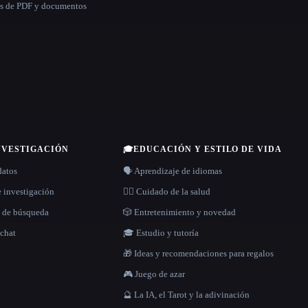
as de PDF y documentos
NVESTIGACIÓN
🎓
EDUCACIÓN Y ESTILO DE VIDA
datos
🗣️ Aprendizaje de idiomas
e investigación
👩‍⚕️ Cuidado de la salud
s de búsqueda
🎲 Entretenimiento y novedad
 chat
🎓 Estudio y tutoría
🎁 Ideas y recomendaciones para regalos
🎮 Juego de azar
🔮 La IA, el Tarot y la adivinación