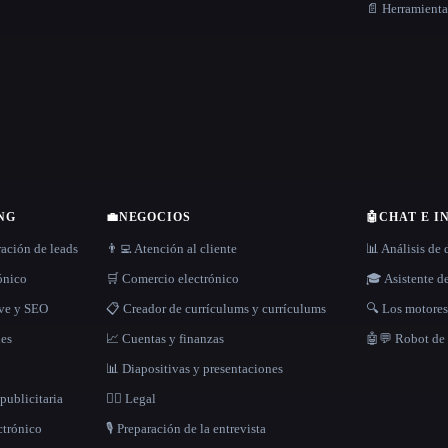
📄 Herramient
NG
💼
NEGOCIOS
🤖
CHAT E I
ración de leads
👨‍💻 Atención al cliente
📊 Análisis de 
rónico
🛒 Comercio electrónico
🎓 Asistente d
ave y SEO
📋 Creador de currículums y currículums
🔍 Los motore
les
📈 Cuentas y finanzas
🤖💬 Robot de
📊 Diapositivas y presentaciones
publicitaria
👩‍⚖️ Legal
ctrónico
🎙️ Preparación de la entrevista