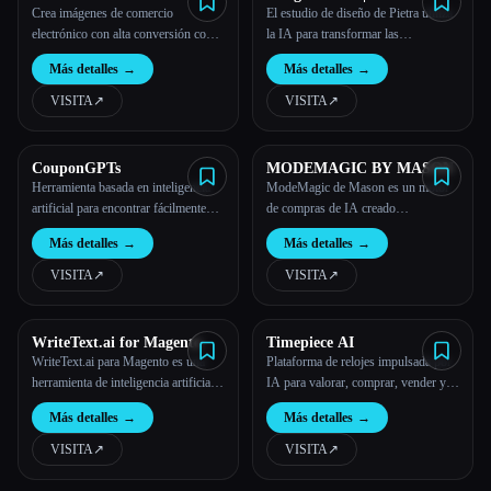
Crea imágenes de comercio
El estudio de diseño de Pietra utiliza
electrónico con alta conversión con
la IA para transformar las
AI Studio
descripciones de los productos en
Más detalles
→
Más detalles
→
imágenes cautivadoras, mejorar la
interacción, eliminar las
VISITA
↗︎
VISITA
↗︎
imperfecciones e impulsar las ventas.
CouponGPTs
MODEMAGIC BY MASON
Herramienta basada en inteligencia
ModeMagic de Mason es un motor
artificial para encontrar fácilmente
de compras de IA creado
cupones y códigos promocionales
específicamente para marcas ágiles y
Más detalles
→
Más detalles
→
de rápido crecimiento. Aprovecha las
señales de navegación para realizar
VISITA
↗︎
VISITA
↗︎
viajes personalizados in situ que se
convierten hasta un 350% mejor.
WriteText.ai for Magento
Timepiece AI
WriteText.ai para Magento es una
Plataforma de relojes impulsada por
herramienta de inteligencia artificial
IA para valorar, comprar, vender y
que genera automáticamente
autenticar relojes
Más detalles
→
Más detalles
→
metatítulos, descripciones, textos de
productos, textos de Open Graph y
VISITA
↗︎
VISITA
↗︎
textos alternativos de imágenes en tu
backend.