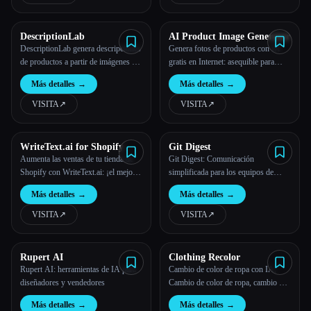
DescriptionLab
AI Product Image Generator
DescriptionLab genera descripciones
Genera fotos de productos con IA
de productos a partir de imágenes sin
gratis en Internet: asequible para
escribir ni una palabra.
vendedores en línea y
Más detalles
→
Más detalles
→
emprendedores
VISITA
↗︎
VISITA
↗︎
WriteText.ai for Shopify
Git Digest
Aumenta las ventas de tu tienda de
Git Digest: Comunicación
Shopify con WriteText.ai: ¡el mejor
simplificada para los equipos de
generador de descripciones de
desarrollo de software
Más detalles
→
Más detalles
→
productos impulsado por la IA!
VISITA
↗︎
VISITA
↗︎
Rupert AI
Clothing Recolor
Rupert AI: herramientas de IA para
Cambio de color de ropa con IA,
diseñadores y vendedores
Cambio de color de ropa, cambio de
color con IA
Más detalles
→
Más detalles
→