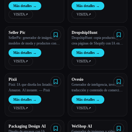
electrónico
Más detalles
→
Más detalles
→
VISITA
↗︎
VISITA
↗︎
Seller Pic
DropshipHunt
SellerPic: generador de imágenes de
DropshipHunt: copia productos y
modelos de moda y productos con
crea páginas de Shopify con IA en 1
IA
clic
Más detalles
→
Más detalles
→
VISITA
↗︎
VISITA
↗︎
Pixii
Ovesio
Pixii: IA que diseña los listados de
Generador de inteligencia, inventario,
Amazon. Al instante. — Pixii
traducción y contenido de comercio
electrónico con IA - Ovesio
Más detalles
→
Más detalles
→
VISITA
↗︎
VISITA
↗︎
Packaging Design AI
WeShop AI
Diseño de envases con IA
Generador de imágenes y vídeos de