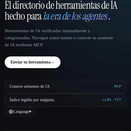
El directorio de herramientas de IA
That AI Collection
hecho para
la era de los agentes
.
Herramientas de IA verificadas manualmente y
categorizadas. Navegue usted mismo o conecte su asistente
de IA mediante MCP.
Enviar tu herramienta
→
Conecte asistentes de IA
MCP
Índice legible por máquina
LLMS.TXT
Language
▾