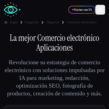
✦
Enviar con IA
hogar
Categorías
Negocios
Comercio electrónico
✍️
La mejor
Comercio electrónico
🎨
Escritores
Diseñadores
Aplicaciones
💻
📈
Desarrolladores
Marketers
Revolucione su estrategia de comercio
🎓
🎬
electrónico con soluciones impulsadas por
Estudiantes
Creadores
IA para marketing, redacción,
optimización SEO, fotografía de
productos, creación de contenido y más.
Blog
Comparar herramientas