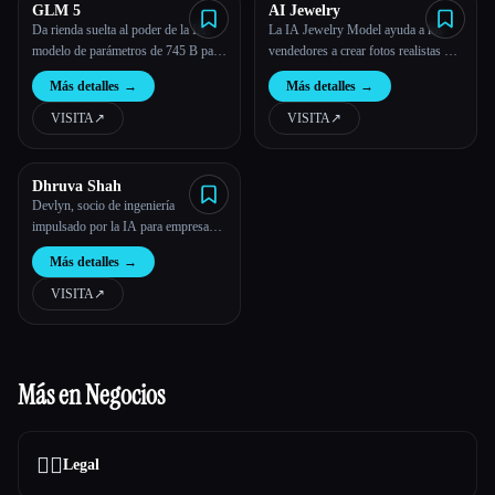
GLM 5
AI Jewelry
Da rienda suelta al poder de la IA:
La IA Jewelry Model ayuda a los
modelo de parámetros de 745 B para
vendedores a crear fotos realistas de
el chat, el código y la creatividad
modelos de joyas rápidamente
Más detalles
→
Más detalles
→
VISITA
↗︎
VISITA
↗︎
Dhruva Shah
Devlyn, socio de ingeniería
impulsado por la IA para empresas
emergentes
Más detalles
→
VISITA
↗︎
Más en Negocios
👩‍⚖️
Legal