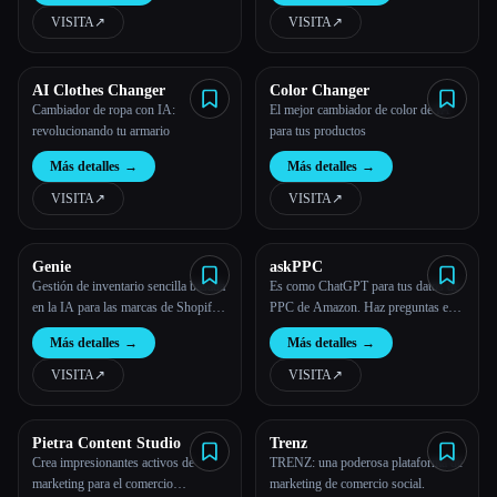
VISITA
↗︎
VISITA
↗︎
AI Clothes Changer
Color Changer
Cambiador de ropa con IA:
El mejor cambiador de color de IA
revolucionando tu armario
para tus productos
Más detalles
→
Más detalles
→
VISITA
↗︎
VISITA
↗︎
Genie
askPPC
Gestión de inventario sencilla basada
Es como ChatGPT para tus datos de
en la IA para las marcas de Shopify
PPC de Amazon. Haz preguntas en
en crecimiento
un inglés sencillo, obtén respuestas
Más detalles
→
Más detalles
→
rápidamente.
VISITA
↗︎
VISITA
↗︎
Pietra Content Studio
Trenz
Crea impresionantes activos de
TRENZ: una poderosa plataforma de
marketing para el comercio
marketing de comercio social.