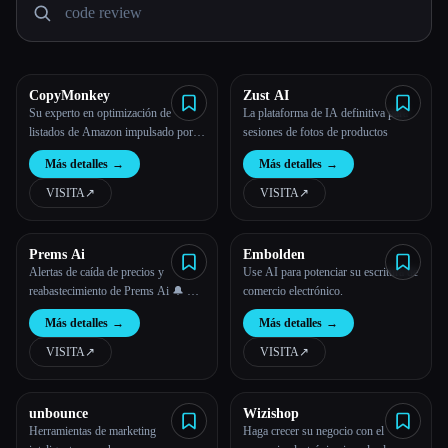
Todas las categorías
Acerca de
CopyMonkey
Zust AI
Su experto en optimización de
La plataforma de IA definitiva para
listados de Amazon impulsado por
sesiones de fotos de productos
IA
Más detalles
→
Más detalles
→
VISITA
↗︎
VISITA
↗︎
Prems Ai
Embolden
Alertas de caída de precios y
Use AI para potenciar su escritura de
reabastecimiento de Prems Ai 🔔 📉
comercio electrónico.
🚨
Más detalles
→
Más detalles
→
VISITA
↗︎
VISITA
↗︎
unbounce
Wizishop
Herramientas de marketing
Haga crecer su negocio con el