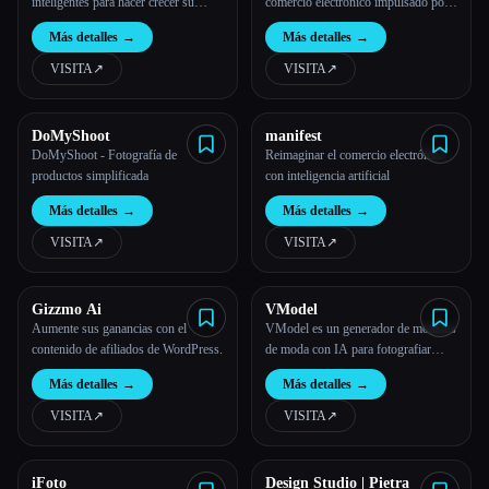
inteligentes para hacer crecer su
comercio electrónico impulsado por
negocio
SEO
Más detalles
→
Más detalles
→
VISITA
↗︎
VISITA
↗︎
DoMyShoot
manifest
DoMyShoot - Fotografía de
Reimaginar el comercio electrónico
productos simplificada
con inteligencia artificial
Esc
Más detalles
→
Más detalles
→
VISITA
↗︎
VISITA
↗︎
Gizzmo Ai
VModel
Aumente sus ganancias con el
VModel es un generador de modelos
contenido de afiliados de WordPress.
de moda con IA para fotografiar
modelos de forma eficiente y
Más detalles
→
Más detalles
→
rentable. Impulsa el éxito minorista al
reducir los costes de fotografía de
VISITA
↗︎
VISITA
↗︎
maquetas en un 90%.
iFoto
Design Studio | Pietra