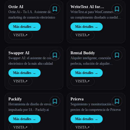
Octie AI
WriteText AI for
WooCommerce
Octie.Ai - Tu I.A. Asistente de
WriteText.ai para WooCommerce es
marketing de comercio electrónico
un complemento diseñado a medida
para WordPress y WooCommerce
Más detalles
→
Más detalles
→
destinado a automatizar la creación
de la descripción del producto y la
VISITA
↗︎
VISITA
↗︎
metainformación.
Swapper AI
Rental Buddy
Swapper AI: el asistente de comercio
Alquiler inteligente, conexión
electrónico de la más alta calidad
perfecta, solución de alquiler
impulsada por IA
Más detalles
→
Más detalles
→
VISITA
↗︎
VISITA
↗︎
Packify
Priceva
Herramienta de diseño de envases
Seguimiento y monitorización de
impulsada por IA - Packify.ai
precios de la competencia de Priceva
Más detalles
→
Más detalles
→
VISITA
↗︎
VISITA
↗︎