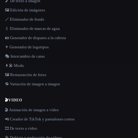
🖌️ De texto a imagen
🖼️ Edición de imágenes
🪄 Eliminador de fondo
💧 Eliminador de marcas de agua
🪪 Generador de disparos a la cabeza
⚜️ Generador de logotipos
🎭 Intercambio de caras
👩‍🎤 Moda
🖼️ Restauración de fotos
🔁 Variación de imagen a imagen
🎬
VIDEO
🎬 Animación de imagen a vídeo
📲 Creador de TikTok y pantalones cortos
🎞️ De texto a vídeo
🎤 Doblaje y traducción de vídeos